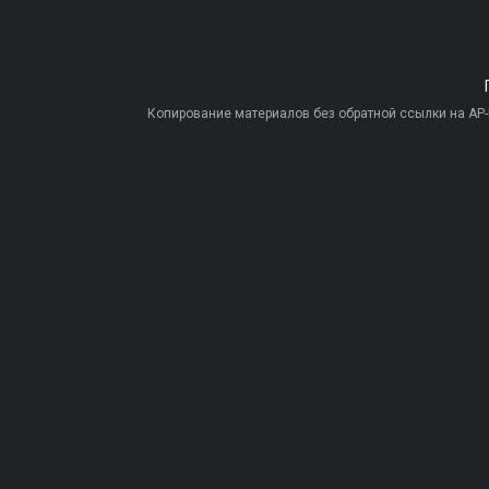
Копирование материалов без обратной ссылки на AP-PR