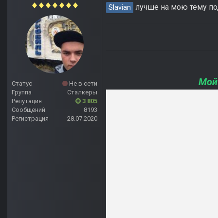
лучше на мою тему под
Slavian
Мой
Статус
Не в сети
Группа
Сталкеры
Репутация
3 805
Сообщений
8193
Регистрация
28.07.2020