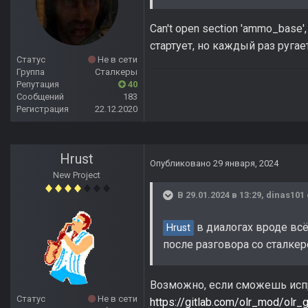
Can't open section 'ammo_base
стартует, но каждый раз ругае
Статус
Не в сети
Группа
Сталкеры
Репутация
40
Сообщений
183
Регистрация
22.12.2020
Hrust
Опубликовано
29 января, 2024
New Project
В 29.01.2024 в 13:29,
dinas101
в диалогах вроде всё
Hrust
после разговора со сталке
Возможно, если сможешь испр
Статус
Не в сети
https://gitlab.com/olr_mod/olr