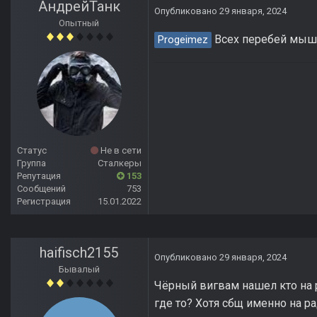
АндрейТанк
Опубликовано
29 января, 2024
Опытный
Всех перебей мышей
Progeimez
Статус
Не в сети
Группа
Сталкеры
Репутация
153
Сообщений
753
Регистрация
15.01.2022
haifisch2155
Опубликовано
29 января, 2024
Бывалый
Чёрный вигвам нашел кто на р
где то? Хотя сбщ именно на р