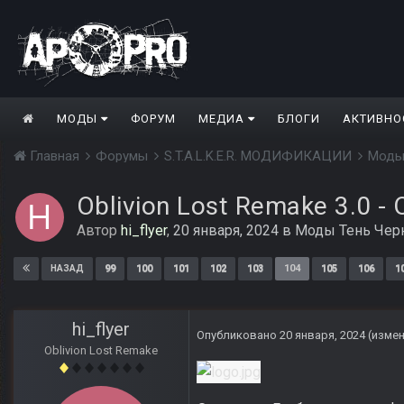
МОДЫ
ФОРУМ
МЕДИА
БЛОГИ
АКТИВНО
Главная
Форумы
S.T.A.L.K.E.R. МОДИФИКАЦИИ
Моды
Oblivion Lost Remake 3.0 -
Автор
hi_flyer
,
20 января, 2024
в
Моды Тень Чер
99
100
101
102
103
104
105
106
1
НАЗАД
hi_flyer
Опубликовано
20 января, 2024
(изме
Oblivion Lost Remake