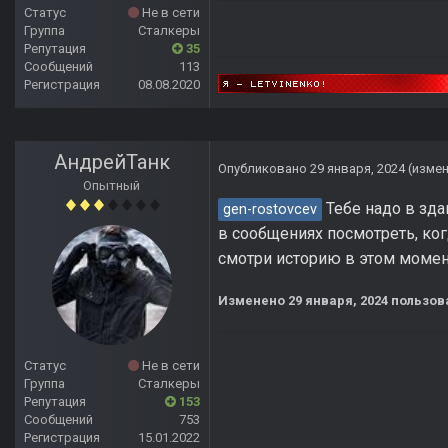
Статус
Не в сети
Группа
Сталкеры
Репутация
35
Сообщений
113
Регистрация
08.08.2020
АндрейТанк
Опубликовано
29 января, 2024
(изме
Опытный
Тебе надо в зда
gen-rostovcev
в сообщениях посмотреть, ког
смотри историю в этом момен
Изменено
29 января, 2024
пользов
Статус
Не в сети
Группа
Сталкеры
Репутация
153
Сообщений
753
Регистрация
15.01.2022