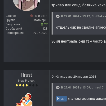
трипер или спид, болячка кака
Статус
Не в сети
В 29.01.2024 в 13:12,
SudSaf
ск
Группа
Сталкеры
Репутация
27
отшельник на свалке агрес
Сообщений
123
Регистрация
29.07.2020
убил нейтрала, они там часто 
Hrust
Опубликовано
29 января, 2024
New Project
В 29.01.2024 в 13:09,
dinas101
а в чём именно закл
Hrust