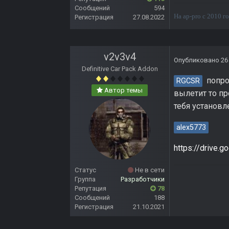
Сообщений
594
На ap-pro с 2010 го
Регистрация
27.08.2022
v2v3v4
Опубликовано
26
Definitive Car Pack Addon
попроб
RGCSR
Автор темы
вылетит то пр
тебя установл
alex5773
https://drive
Статус
Не в сети
Группа
Разработчики
Репутация
78
Сообщений
188
Регистрация
21.10.2021