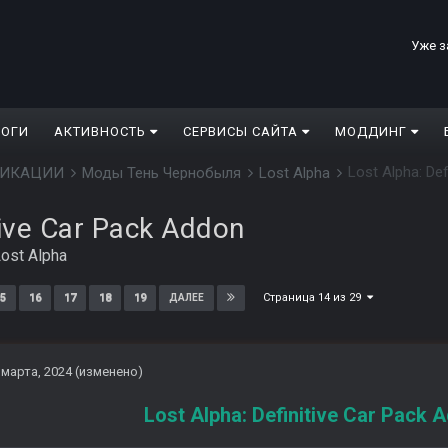
Уже з
ЛОГИ
АКТИВНОСТЬ
СЕРВИСЫ САЙТА
МОДДИНГ
Lost Alpha: De
ДИФИКАЦИИ
Моды Тень Чернобыля
Lost Alpha
tive Car Pack Addon
ost Alpha
Страница 14 из 29
5
16
17
18
19
ДАЛЕЕ
 марта, 2024
(изменено)
Lost Alpha: Definitive Car Pack 