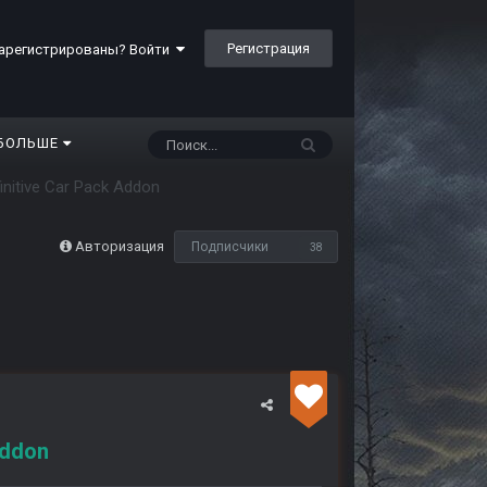
Регистрация
арегистрированы? Войти
БОЛЬШЕ
finitive Car Pack Addon
Авторизация
Подписчики
38
Addon