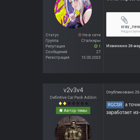
xray_new
Недоступ
Статус
Не в сети
Группа
Сталкеры
Изменено
26 ма
Репутация
1
Сообщений
27
Регистрация
13.03.2023
v2v3v4
Опубликовано
26
Definitive Car Pack Addon
а точн
RGCSR
Автор темы
заработает из