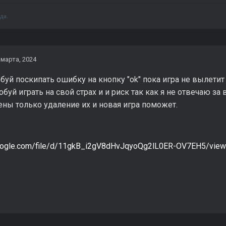
да.
 марта, 2024
уй поскипать ошибку на кнопку "ok" пока игра не вылетит 
обуй играть на свой страх и и риск так как я не отвечаю з
ены только удаление их и новая игра поможет.
.google.com/file/d/11gkB_i2gV8dHvJqyoQg2lL0ER-OV7EH5/view