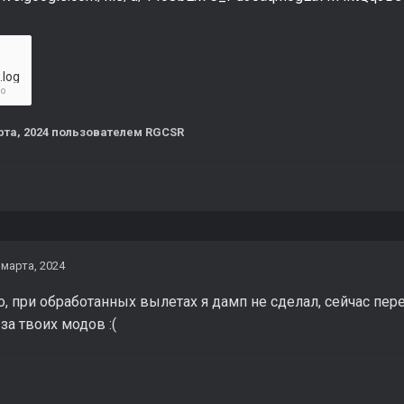
.log
но
рта, 2024
пользователем RGCSR
 марта, 2024
о, при обработанных вылетах я дамп не сделал, сейчас пер
-за твоих модов
:(