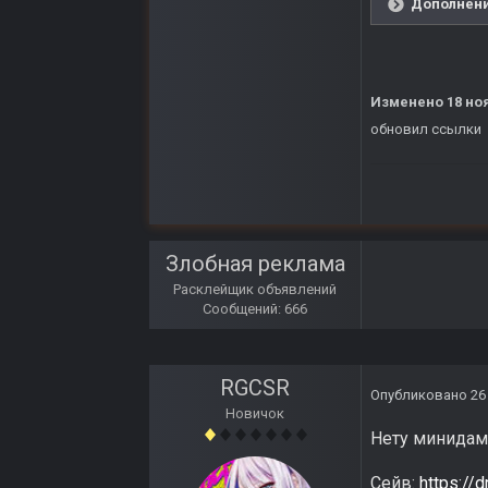
Дополнени
Изменено
18 но
обновил ссылки
Злобная реклама
Расклейщик объявлений
Сообщений: 666
RGCSR
Опубликовано
26
Новичок
Нету минидам
Сейв:
https:/