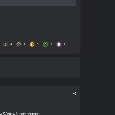
4
4
1
9
4
wS/view?usp=sharing