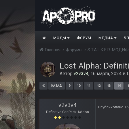
МОДЫ
ФОРУМ
МЕДИА
Б
Главная
Форумы
S.T.A.L.K.E.R. МО
Lost Alpha: Defini
Автор
v2v3v4
,
16 марта, 2024
в
L
9
10
11
12
13
14
1
НАЗАД
v2v3v4
Опубликовано
16
Definitive Car Pack Addon