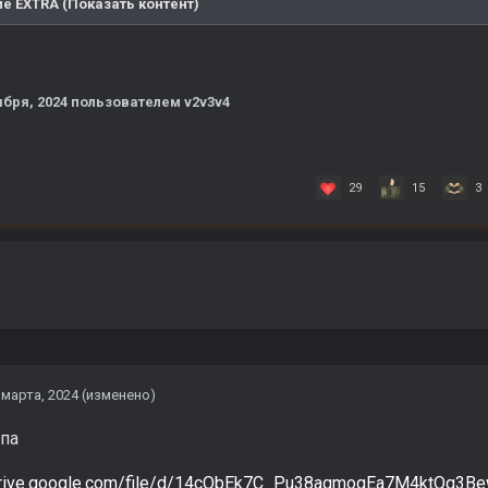
е EXTRA (Показать контент)
ября, 2024
пользователем v2v3v4
29
15
3
 марта, 2024
(изменено)
па
/drive.google.com/file/d/14cObEk7C_Pu38aqmogEa7M4ktQq3Be