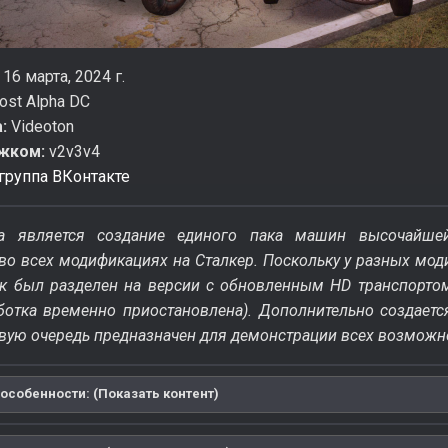
16 марта, 2024 г.
ost Alpha DC
а:
Videoton
ижком:
v2v3v4
группа ВКонтакте
а является создание единого пака машин высочайшей
во всех модификациях на Сталкер. Поскольку у разных мод
ак был разделен на версии с обновленным HD транспорто
аботка временно приостановлена). Дополнительно создаетс
вую очередь предназначен для демонстрации всех возможно
особенности: (Показать контент)