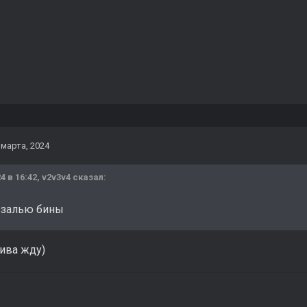
 марта, 2024
4 в 16:42,
v2v3v4
сказал:
езалью бины
ива жду)