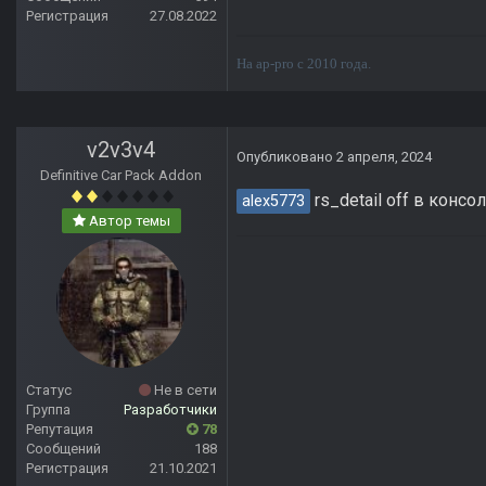
Регистрация
27.08.2022
На ap-pro с 2010 года.
v2v3v4
Опубликовано
2 апреля, 2024
Definitive Car Pack Addon
rs_detail off в консо
alex5773
Автор темы
Статус
Не в сети
Группа
Разработчики
Репутация
78
Сообщений
188
Регистрация
21.10.2021