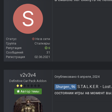
Статус
Не в сети
Группа
Сталкеры
Репутация
6
Сообщений
31
Регистрация
02.06.2021
v2v3v4
Опубликовано
6 апреля, 2024
Definitive Car Pack Addon
S.T.A.L.K.E.R. - Lo
Shurgen_96
Автор темы
состоянии игры на момент выл