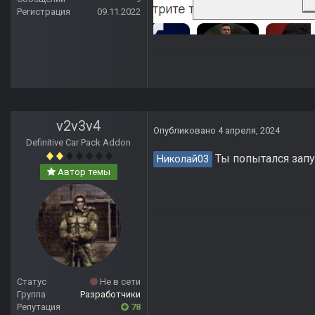
Регистрация
09.11.2022
v2v3v4
Опубликовано
4 апреля, 2024
Definitive Car Pack Addon
Ты попытался запус
Николай03
Автор темы
Статус
Не в сети
Группа
Разработчики
Репутация
78