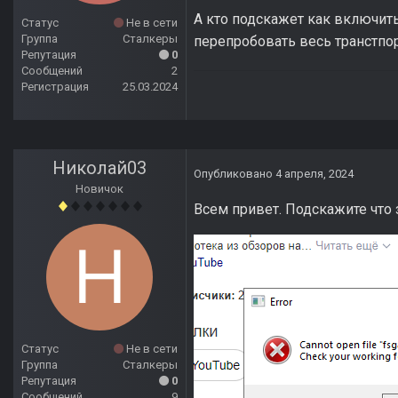
А кто подскажет как включить
Статус
Не в сети
Группа
Сталкеры
перепробовать весь транстпо
Репутация
0
Сообщений
2
Регистрация
25.03.2024
Николай03
Опубликовано
4 апреля, 2024
Новичок
Всем привет. Подскажите что
Статус
Не в сети
Группа
Сталкеры
Репутация
0
Сообщений
9