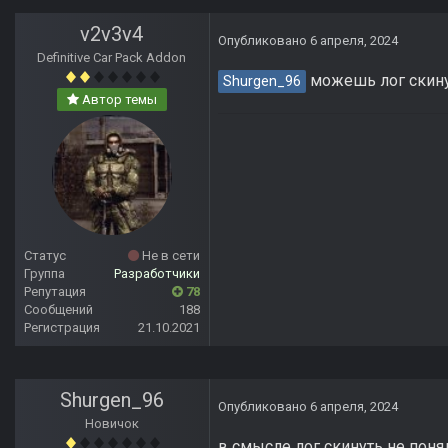
v2v3v4
Опубликовано
6 апреля, 2024
Definitive Car Pack Addon
можешь лог скину
Shurgen_96
Автор темы
Статус
Не в сети
Группа
Разработчики
Репутация
78
Сообщений
188
Регистрация
21.10.2021
Shurgen_96
Опубликовано
6 апреля, 2024
Новичок
в смысле лог скинуть не пон