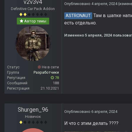
v2v3v4
Опубликовано
4 апреля, 2024
(измен
Definitive Car Pack Addon
Там в шапке напи
ASTRONAUT
Автор темы
есть отдельно.
Изменено
5 апреля, 2024
пользоват
Статус
Не в сети
Группа
Разработчики
Репутация
78
Сообщений
188
Регистрация
21.10.2021
Shurgen_96
Опубликовано
6 апреля, 2024
Новичок
И что с этим делать ????