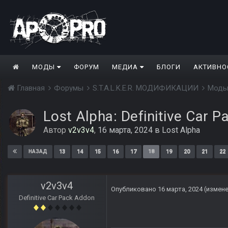
МОДЫ
ФОРУМ
МЕДИА
БЛОГИ
АКТИВНО
Главная
Форумы
S.T.A.L.K.E.R. МОДИФИКАЦИИ
Моды
Lost Alpha: Definitive Car 
Автор
v2v3v4
,
16 марта, 2024
в
Lost Alpha
13
14
15
16
17
18
19
20
21
22
НАЗАД
v2v3v4
Опубликовано
16 марта, 2024
(измен
Definitive Car Pack Addon