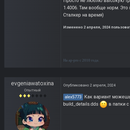
Просто не люблю высокую трав
1.4006. Там вообще норм. Это
Сталкер на время)
Изменено
2 апреля, 2024
пользоват
На ap-pro с 2010 года.
evgeniawatoxina
Опубликовано
2 апреля, 2024
Опытный
Как вариант можешь р
alex5773
build_details.dds
в папки с