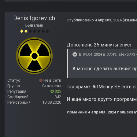
Denis Igorevich
Опубликовано
4 апреля, 2024
(измен
Бывалый
Дополнено 25 минуты спуст
В 04.04.2024 в 07:41,
alex5773
А можно сделать античит п
Статус
Не в сети
Группа
Сталкеры
Тка краме ArtMoney SE есть ещ
Репутация
325
Сообщений
342
И ещё много другтх программ
Регистрация
10.08.2020
Изменено
4 апреля, 2024
пользоват