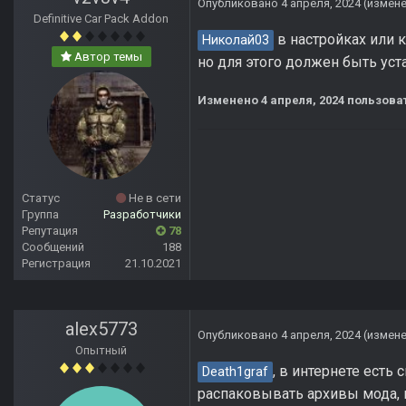
Опубликовано
4 апреля, 2024
(измен
Definitive Car Pack Addon
в настройках или 
Николай03
Автор темы
но для этого должен быть уст
Изменено
4 апреля, 2024
пользоват
Статус
Не в сети
Группа
Разработчики
Репутация
78
Сообщений
188
Регистрация
21.10.2021
alex5773
Опубликовано
4 апреля, 2024
(измен
Опытный
, в интернете есть
Death1graf
распаковывать архивы мода, и