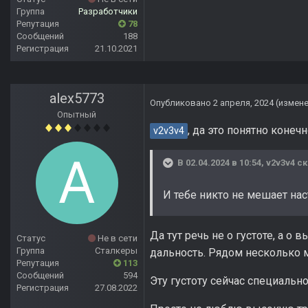
Группа
Разработчики
Репутация
78
Сообщений
188
Регистрация
21.10.2021
alex5773
Опубликовано
2 апреля, 2024
(измен
Опытный
, да это понятно конечн
v2v3v4
В 02.04.2024 в 10:54,
v2v3v4
ск
И тебе никто не мешает нас
Да тут речь не о густоте, а о
Статус
Не в сети
Группа
Сталкеры
дальность. Рядом несколько м
Репутация
113
Сообщений
594
Эту густоту сейчас специально
Регистрация
27.08.2022