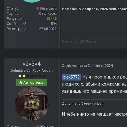
Статус
Не в сети
Изменено
2 апреля, 2024
пользоват
Группа
Сталкеры
Репутация
113
Сообщений
594
Регистрация
27.08.2022
На ap-pro с 2010 года.
v2v3v4
Опубликовано
2 апреля, 2024
Definitive Car Pack Addon
Ну я простенькое ре
alex5773
Автор темы
люди со слабыми компами ныл
увидишь что машина приминает
Дополнено 0 минут спустя
И тебе никто не мешает настро
Статус
Не в сети