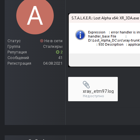
Статус
Не в сети
Группа
Сталкеры
Репутация
2
Сообщений
41
Регистрация
04.08.2021
xray_etm97.log
Недоступно