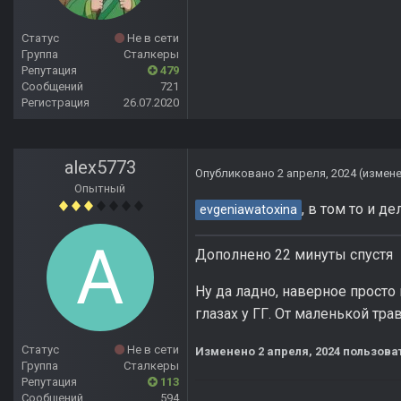
Статус
Не в сети
Группа
Сталкеры
Репутация
479
Сообщений
721
Регистрация
26.07.2020
alex5773
Опубликовано
2 апреля, 2024
(измен
Опытный
, в том то и д
evgeniawatoxina
Дополнено 22 минуты спустя
Ну да ладно, наверное просто 
глазах у ГГ. От маленькой тра
Статус
Не в сети
Изменено
2 апреля, 2024
пользоват
Группа
Сталкеры
Репутация
113
Сообщений
594