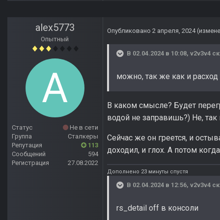
alex5773
Опубликовано
2 апреля, 2024
(измен
Опытный
В 02.04.2024 в 10:08,
v2v3v4
ск
можно, так же как и расход
В каком смысле? Будет перегр
водой не заправишь?) Не, так 
Статус
Не в сети
Группа
Сталкеры
Сейчас же он греется, и осты
Репутация
113
доходил, и глох. А потом когд
Сообщений
594
Регистрация
27.08.2022
Дополнено 23 минуты спустя
В 02.04.2024 в 12:56,
v2v3v4
ск
rs_detail off в консоли