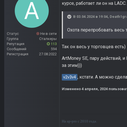
курсе, работает ли он на LADC
В 03.04.2024 в 19:04,
Death1gr
Охота перепробовать весь 
Статус
Не в сети
Группа
Сталкеры
Репутация
113
Так он весь у торговцев есть)
Сообщений
594
Регистрация
27.08.2022
ArtMoney SE, пару действий, и
за этим)))
, кстати. А можно сдел
v2v3v4
Изменено
4 апреля, 2024
пользоват
На ap-pro с 2010 года.