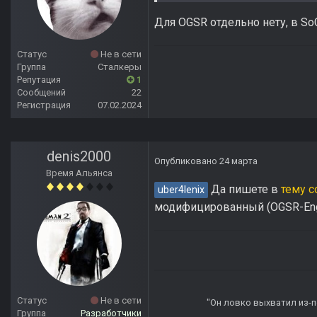
Для OGSR отдельно нету, в So
Статус
Не в сети
Группа
Сталкеры
Репутация
1
Сообщений
22
Регистрация
07.02.2024
denis2000
Опубликовано
24 марта
Время Альянса
Да пишете в
тему 
uber4lenix
модифицированный (OGSR-Engin
Статус
Не в сети
"Он ловко выхватил из-по
Группа
Разработчики