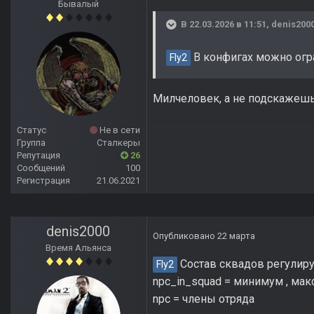
Бывалый
В 22.03.2026 в 11:51,
denis200
В конфигах можно огра
Fly2
Милчеловек, а не подскажешь
Статус
Не в сети
Группа
Сталкеры
Репутация
26
Сообщений
100
Регистрация
21.06.2021
denis2000
Опубликовано
22 марта
Время Альянса
Состав сквадов регулируе
Fly2
npc_in_squad = минимум , ма
npc = члены отряда