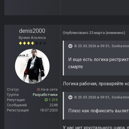
denis2000
Опубликовано
25 марта
(изменено)
Время Альянса
В 25.03.2026 в 09:51,
Sovkast
И еще есть логика рестрик
смарте
Логика рабочая, проверяйте к
Статус
Не в сети
Группа
Разработчики
В 25.03.2026 в 09:51,
Sovkast
Репутация
1 213
Сообщений
2248
Регистрация
18.07.2020
Плюс как пофиксить вылет 
У нас нет хрустального шара,