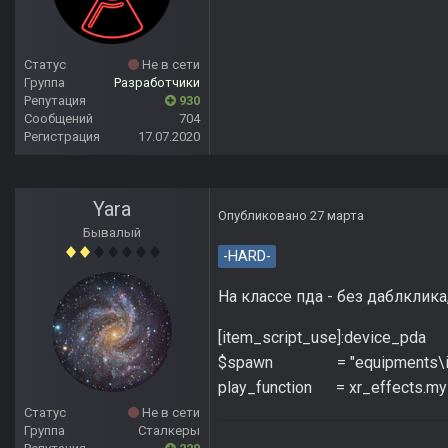
Статус
Не в сети
Группа
Разработчики
Репутация
930
Сообщений
704
Регистрация
17.07.2020
Yara
Опубликовано
27 марта
Бывалый
-HARD-
На классе пда - без даблклика
[item_script_use]:device_pda
$spawn = "equipments\ite
play_function = xr_effects.my
Статус
Не в сети
Группа
Сталкеры