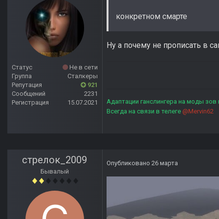
конкретном смарте
Ну а почему не прописать в с
Статус
Не в сети
Группа
Сталкеры
Репутация
921
Сообщений
2231
Адаптации ганслингера на моды зов
Регистрация
15.07.2021
Всегда на связи в телеге
@Mervin62
стрелок_2009
Опубликовано
26 марта
Бывалый