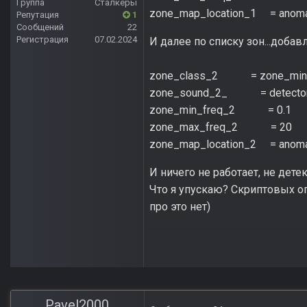
Группа
Сталкеры
zone_map_location_1 = anoma
Репутация
1
Сообщений
22
Регистрация
07.02.2024
И далее по списку зон...добав
zone_class_2 = zone_min
zone_sound_2_ = detector
zone_min_freq_2 = 0.1
zone_max_freq_2 = 20
zone_map_location_2 = anoma
И ничего не работает, не дете
Что я упускаю? Скриптовых ог
про это нет)
Pavel2000