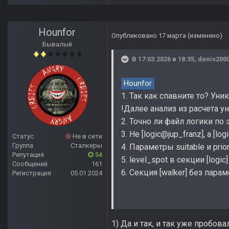
Hounfor
Опубликовано
17 марта
(изменено)
Бывалый
В 17.03.2026 в 18:35,
denis200
Hounfor
1. Так как спавните то? Ун
!Далее анализ из расчета у
2. Точно ли файл логики по эт
3. Не [logic@jup_franz], а [logi
Статус
Не в сети
Группа
Сталкеры
4. Параметры suitable и prio
Репутация
54
5. level_spot в секции [logic]
Сообщений
161
6. Секция [walker] без парам
Регистрация
05.01.2024
1) Да и так, и так уже пробов