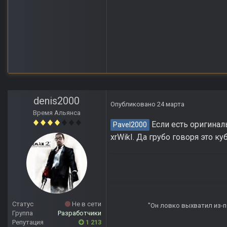
denis2000
Опубликовано
24 марта
Время Альянса
Если есть оригинал
Pavel2000
xrWikI. Да грубо говоря это ку
Статус
Не в сети
"Он ловко выхватил из-по
Группа
Разработчики
Репутация
1 213