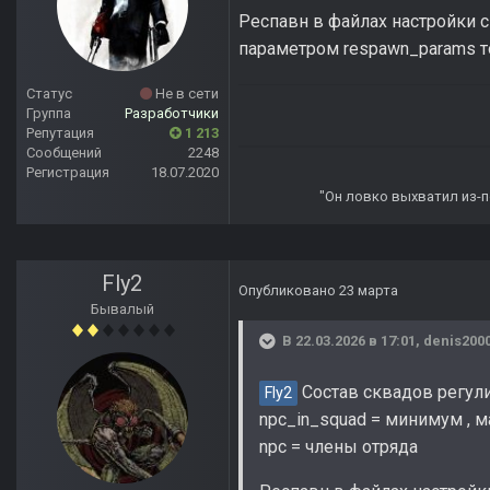
Респавн в файлах настройки с
параметром respawn_params то
Статус
Не в сети
Группа
Разработчики
Репутация
1 213
Сообщений
2248
Регистрация
18.07.2020
"Он ловко выхватил из-по
Fly2
Опубликовано
23 марта
Бывалый
В 22.03.2026 в 17:01,
denis200
Состав сквадов регулир
Fly2
npc_in_squad = минимум , 
npc = члены отряда