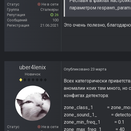
Респавн в файлах настройки
Статус
Не в сети
параметром respawn_params 
Группа
Сталкеры
Репутация
26
Сообщений
100
Это очень полезно, благодарю
Регистрация
21.06.2021
uber4lenix
Опубликовано
23 марта
Новичок
Всех категорически приветст
аномалии коих там много, но с
конфигах детектора:
zone_class_1 = zone_mosq
zone_sound_1_ = detector
zone_min_freq_1 = 0.1
Статус
Не в сети
zone_max_freq_1 = 40