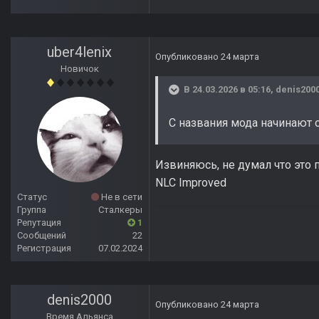
uber4lenix
Опубликовано
24 марта
Новичок
В 24.03.2026 в 05:16,
denis200
С названия мода начинают 
Извиняюсь, не думал что это 
NLC Improved
Статус
Не в сети
Группа
Сталкеры
Репутация
1
Сообщений
22
Регистрация
07.02.2024
denis2000
Опубликовано
24 марта
Время Альянса