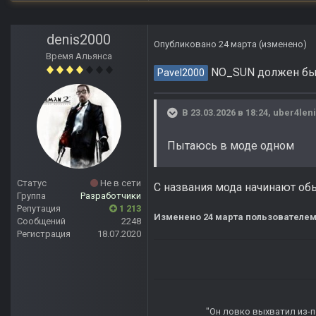
denis2000
Опубликовано
24 марта
(изменено)
Время Альянса
NO_SUN должен быт
Pavel2000
В 23.03.2026 в 18:24,
uber4len
Пытаюсь в моде одном
Статус
Не в сети
С названия мода начинают об
Группа
Разработчики
Репутация
1 213
Изменено
24 марта
пользователем
Сообщений
2248
Регистрация
18.07.2020
"Он ловко выхватил из-по