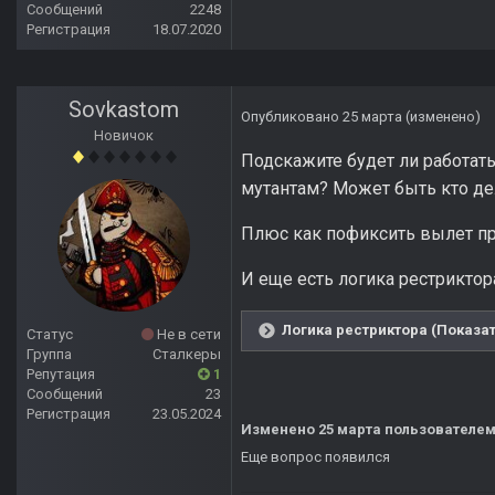
Сообщений
2248
Регистрация
18.07.2020
Sovkastom
Опубликовано
25 марта
(изменено)
Новичок
Подскажите будет ли работать
мутантам? Может быть кто дел
Плюс как пофиксить вылет пр
И еще есть логика рестриктор
Логика рестриктора (Показат
Статус
Не в сети
Группа
Сталкеры
Репутация
1
Сообщений
23
Регистрация
23.05.2024
Изменено
25 марта
пользователем
Еще вопрос появился