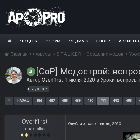
МОДЫ
ФОРУМ
МЕДИА
БЛОГИ
АКТИВНО
Главная
Форумы
S.T.A.L.K.E.R. - Создание модов
Урок
[CoP] Модострой: вопро
Автор
Overf1rst
,
1 июля, 2020
в
Уроки, вопросы
модострой
486
487
488
489
490
491
492
493
НАЗАД
Overf1rst
Опубликовано
1 июля, 2020
True Stalker