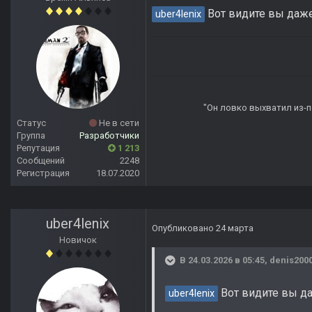
Вот видите вы даже
uber4lenix
"Он ловко выхватил из-по
Статус
Не в сети
Группа
Разработчики
Репутация
1 213
Сообщений
2248
Регистрация
18.07.2020
uber4lenix
Опубликовано
24 марта
Новичок
В 24.03.2026 в 05:45,
denis200
Вот видите вы да
uber4lenix