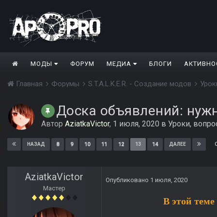
МОДЫ
ФОРУМ
МЕДИА
БЛОГИ
АКТИВНО
Главная
Форумы
S.T.A.L.K.E.R. - Создание модов
Урок
Доска объявлений: ну
Автор
AziatkaVictor
,
1 июля, 2020
в
Уроки, вопр
8
9
10
11
12
13
14
НАЗАД
ДАЛЕЕ
AziatkaVictor
Опубликовано
1 июля, 2020
Мастер
В этой тем