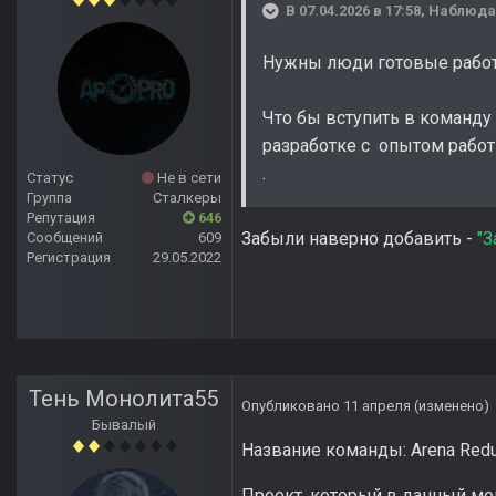
В 07.04.2026 в 17:58,
Наблюда
Нужны люди готовые работа
Что бы вступить в команд
разработке с опытом работ
.
Статус
Не в сети
Группа
Сталкеры
Репутация
646
Забыли наверно добавить -
"З
Сообщений
609
Регистрация
29.05.2022
Тень Монолита55
Опубликовано
11 апреля
(изменено)
Бывалый
Название команды: Arena Redu
Проект, который в данный мо