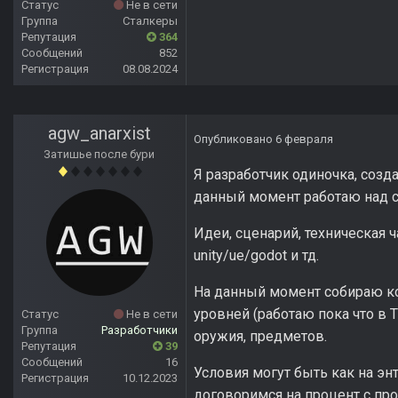
Статус
Не в сети
Группа
Сталкеры
Репутация
364
Сообщений
852
Регистрация
08.08.2024
agw_anarxist
Опубликовано
6 февраля
Затишье после бури
Я разработчик одиночка, созд
данный момент работаю над 
Идеи, сценарий, техническая ч
unity/ue/godot и тд.
На данный момент собираю ко
уровней (работаю пока что в T
Статус
Не в сети
Группа
Разработчики
оружия, предметов.
Репутация
39
Сообщений
16
Условия могут быть как на энт
Регистрация
10.12.2023
договоримся на процент с про