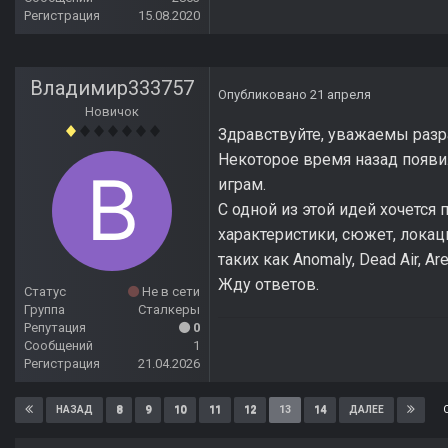
Регистрация
15.08.2020
Владимир333757
Опубликовано
21 апреля
Новичок
Здравствуйте, уважаемы раз
Некоторое время назад появи
играм.
С одной из этой идей хочется 
характеристики, сюжет, лока
таких как Anomaly, Dead Air, 
Жду ответов.
Статус
Не в сети
Группа
Сталкеры
Репутация
0
Сообщений
1
Регистрация
21.04.2026
8
9
10
11
12
13
14
НАЗАД
ДАЛЕЕ