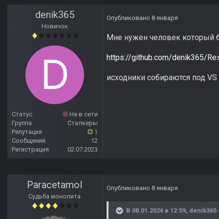
denik365
Опубликовано
8 января
Новичок
Мне нужен человек который б
https://github.com/denik365/R
исходники собираются под VS
Статус
Не в сети
Группа
Сталкеры
Репутация
1
Сообщений
12
Регистрация
02.07.2023
Paracetamol
Опубликовано
8 января
Судьба монолита
В 08.01.2026 в 12:59,
denik365