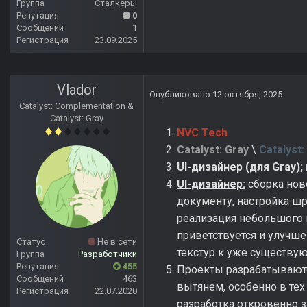
Группа
Сталкеры
Репутация
0
Сообщений
1
Регистрация
23.09.2025
Vlador
Опубликовано
12 октября, 2025
Catalyst: Complementation &
Catalyst: Gray
NVC Tech
Catalyst:
Gray
\
Catalyst
UI-дизайнер (для Gray);
UI-дизайнер:
сборка ново
документу, настройка шр
реализация небольшого 
приветствуется и улучш
Статус
Не в сети
текстур к уже существ
Группа
Разработчики
Репутация
455
Проекты разрабатываются
Сообщений
463
вытянем, особенно в тех
Регистрация
22.07.2020
разработка откровенно 