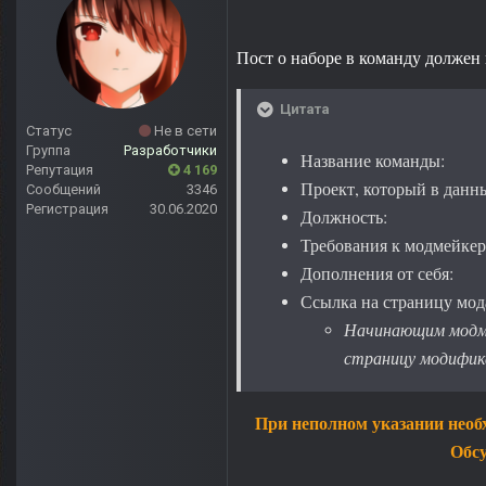
Пост о наборе в команду должен 
Цитата
Статус
Не в сети
Группа
Разработчики
Название команды:
Репутация
4 169
Проект, который в данн
Сообщений
3346
Регистрация
30.06.2020
Должность:
Требования к модмейкер
Дополнения от себя:
Ссылка на страницу мод
Начинающим модме
страницу модифика
При неполном указании необх
Обсу