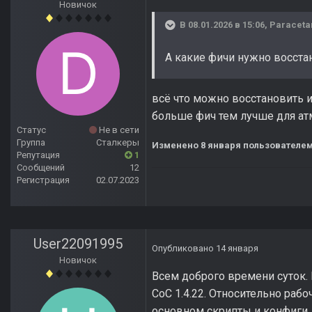
Новичок
В 08.01.2026 в 15:06,
Paraceta
А какие фичи нужно восста
всё что можно восстановить и
больше фич тем лучше для ат
Статус
Не в сети
Группа
Сталкеры
Изменено
8 января
пользователем
Репутация
1
Сообщений
12
Регистрация
02.07.2023
User22091995
Опубликовано
14 января
Новичок
Всем доброго времени суток. 
CoC 1.4.22. Относительно раб
основном скрипты и конфиги