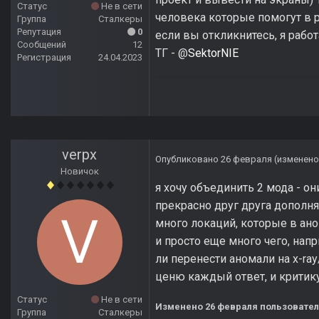
Статус
Не в сети
человека которые помогут в р
Группа
Сталкеры
Репутация
0
если вы откликнитесь, я работ
Сообщений
12
ТГ - @
SektorNIE
Регистрация
24.04.2023
verpx
Опубликовано
26 февраля
(изменено
Новичок
я хочу объединить 2 мода - он
прекрасно друг друга дополня
много локаций, которые в ан
и просто еще много чего, нап
ли перенести аномали на x-ray/
ценю каждый ответ, и крити
Статус
Не в сети
Изменено
26 февраля
пользовател
Группа
Сталкеры