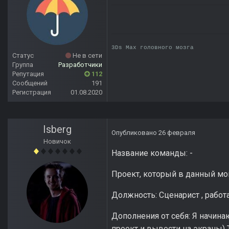
3Ds Max головного мозга
Статус
Не в сети
Группа
Разработчики
Репутация
112
Сообщений
191
Регистрация
01.08.2020
Isberg
Опубликовано
26 февраля
Новичок
Название команды: -
Проект, который в данный мом
Должность: Сценарист , работа 
Дополнения от себя: Я начин
проект и вывести на экраны) 