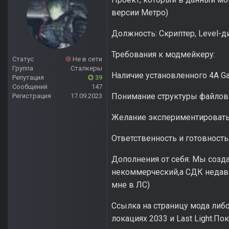
версии Метро)
Должность: Скриптер, Level-
Требования к модмейкеру:
Статус
Не в сети
Группа
Сталкеры
Наличие установленного 4A Ga
Репутация
39
Сообщений
147
Понимание структуры файлов Me
Регистрация
17.09.2023
Желание экспериментироват
Ответственность и готовность
Дополнения от себя: Мы созда
некоммерческий,а СДК недавн
мне в ЛС)
Ссылка на страницу мода либ
локациях 2033 и Last Light.П