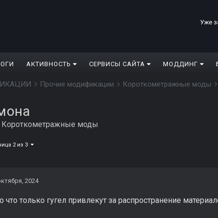
Уже з
ЛОГИ
АКТИВНОСТЬ
СЕРВИСЫ САЙТА
МОДДИНГ
ДИФИКАЦИИ
Прочие модификации
Короткометражные моды
мона
в
Короткометражные моды
ница 2 из 3
октября, 2024
 что только гугел привлекут за распространение материал