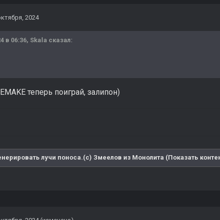
октября, 2024
4 в 06:36,
Skala
сказал:
2 REMAKE теперь поиграй, залипон)
енерировать лучи поноса.(с) Змеелов из Монолита (Показать конте