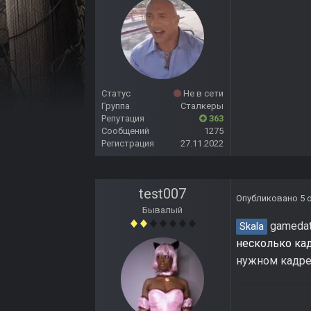
Статус
Не в сети
Группа
Сталкеры
Репутация
363
Сообщений
1275
Регистрация
27.11.2022
test007
Опубликовано
5 
Бывалый
gamedata
Skala
несколько ка
нужном кадре 