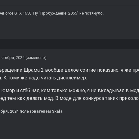
\ GeForce GTX 1650. Ну "Пробуждение. 2055" не потянуло.
октября, 2024
(изменено)
вращении Шрама 2 вообще целое соитие показано, я же про
 К тому же надо читать дисклеймер.
 - юмор и стёб над кем только можно, я не вкладывал в мод 
ед тем как делать мод. В моде для конкурса таких приколо
ября, 2024
пользователем Skala