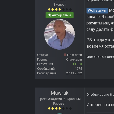
Опубликовано
6 
Эксперт
Мог
Wolfstalker
Автор темы
канале. Я воо
расчитывал, ч
сяду делать 
P.S. тогда уж 
вовремя оста
Статус
Не в сети
Изменено
6 окт
Группа
Сталкеры
Репутация
363
Сообщений
1275
Регистрация
27.11.2022
Mawrak
Опубликовано
8 
Грехи Академика. Красный
Рассвет
Интересно а п