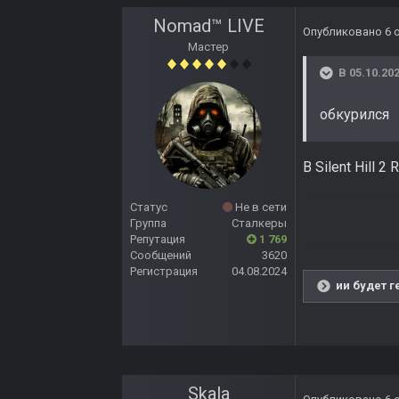
Nomad™ LIVE
Опубликовано
6 
Мастер
В 05.10.202
обкурился
В Silent Hill 
Статус
Не в сети
Группа
Сталкеры
Репутация
1 769
Сообщений
3620
Регистрация
04.08.2024
ии будет г
Skala