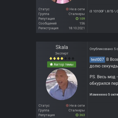
Статус
Не в сети
i3 10100F \ 8 ГБ 
Группа
Сталкеры
Репутация
109
Сообщений
156
Регистрация
18.10.2021
Skala
Опубликовано
5 
Эксперт
В Воз
test007
Автор темы
долю секунды.
P.S. Весь мод
обкурился пер
Изменено
5 окт
Статус
Не в сети
Группа
Сталкеры
Репутация
363