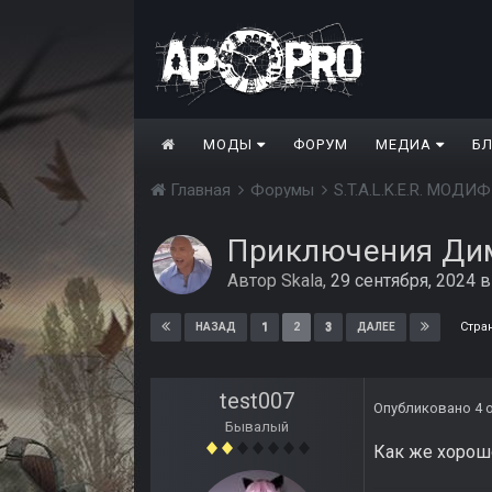
МОДЫ
ФОРУМ
МЕДИА
Б
Главная
Форумы
S.T.A.L.K.E.R. МО
Приключения Ди
Автор
Skala
,
29 сентября, 2024
Стра
1
2
3
НАЗАД
ДАЛЕЕ
test007
Опубликовано
4 
Бывалый
Как же хорошо