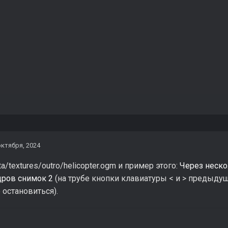
октября, 2024
/textures/outro/helicopter.ogm и пример этого:
Через неско
дров снимок 2
(на трубе кнопки клавиатуры < и > предыду
остановиться).