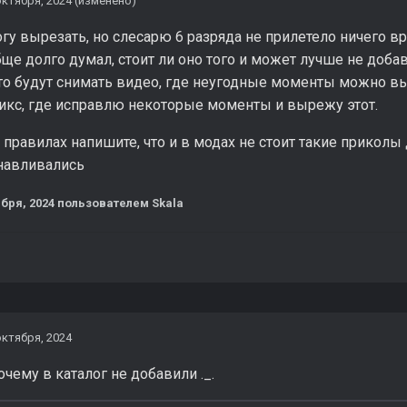
октября, 2024
(изменено)
у вырезать, но слесарю 6 разряда не прилетело ничего вро
бще долго думал, стоит ли оно того и может лучше не добав
то будут снимать видео, где неугодные моменты можно выр
фикс, где исправлю некоторые моменты и вырежу этот.
в правилах напишите, что и в модах не стоит такие приколы 
навливались
ября, 2024
пользователем Skala
октября, 2024
очему в каталог не добавили ._.