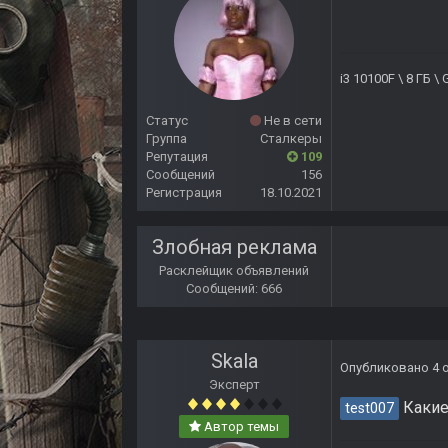
i3 10100F \ 8 ГБ 
Статус
Не в сети
Группа
Сталкеры
Репутация
109
Сообщений
156
Регистрация
18.10.2021
Злобная реклама
Расклейщик объявлений
Сообщений: 666
Skala
Опубликовано
4 
Эксперт
Какие
test007
Автор темы