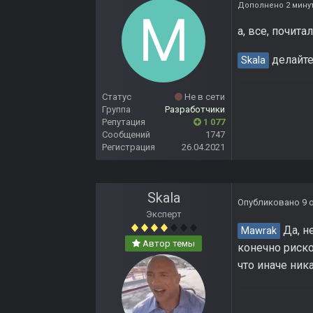
Дополнено 2 мину
а, все, почит
делайте 
Skala
Статус
Не в сети
Группа
Разработчики
Репутация
1 077
Сообщений
1747
Регистрация
26.04.2021
Skala
Опубликовано
9 
Эксперт
Да, н
Mawrak
Автор темы
конечно риско
что иначе ник