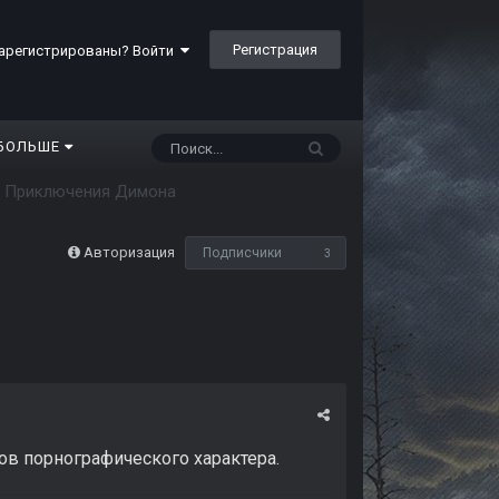
Регистрация
арегистрированы? Войти
БОЛЬШЕ
Приключения Димона
Авторизация
Подписчики
3
ов порнографического характера.