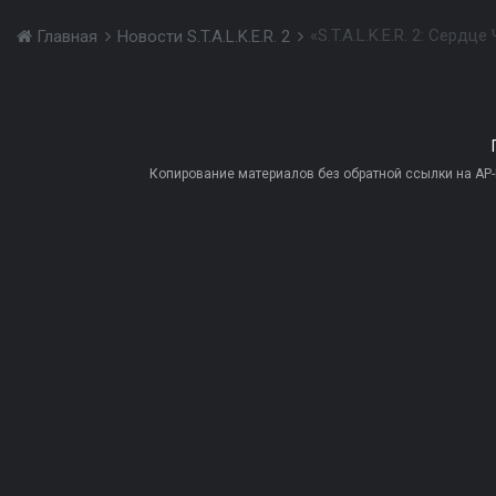
«S.T.A.L.K.E.R. 2: Серд
Главная
Новости S.T.A.L.K.E.R. 2
Копирование материалов без обратной ссылки на AP-PR