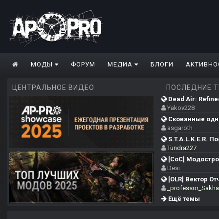
МОДЫ
ФОРУМ
МЕДИА
БЛОГИ
АКТИВНО
ЦЕНТРАЛЬНОЕ ВИДЕО
ПОСЛЕДНИЕ 
Dead Air: Refine
Yakov228
Скованные одн
asgaroth
S.T.A.L.K.E.R. П
Tundra227
[CoС] Модострой
Desi
[OLR] Вектор О
_professor_Sakha
Ещё темы