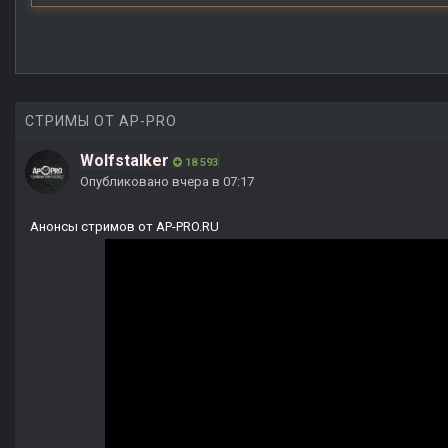
СТРИМЫ ОТ AP-PRO
Wolfstalker
18 593
Опубликовано
вчера в 07:17
Анонсы стримов от AP-PRO.RU