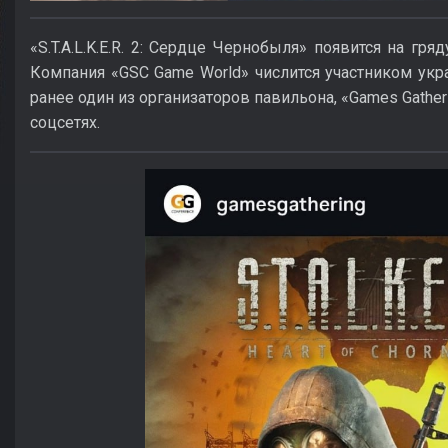
«S.T.A.L.K.E.R. 2: Сердце Чернобыля» появится на г
Компания «GSC Game World» числится участником укра
ранее один из организаторов павильона, «Games Gather
соцсетях.