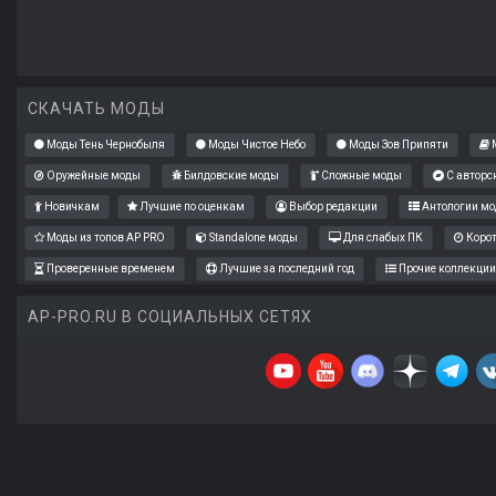
СКАЧАТЬ МОДЫ
Моды Тень Чернобыля
Моды Чистое Небо
Моды Зов Припяти
М
Оружейные моды
Билдовские моды
Сложные моды
С авторс
Новичкам
Лучшие по оценкам
Выбор редакции
Антологии мо
Моды из топов AP PRO
Standalone моды
Для слабых ПК
Коро
Проверенные временем
Лучшие за последний год
Прочие коллекции
AP-PRO.RU В СОЦИАЛЬНЫХ СЕТЯХ