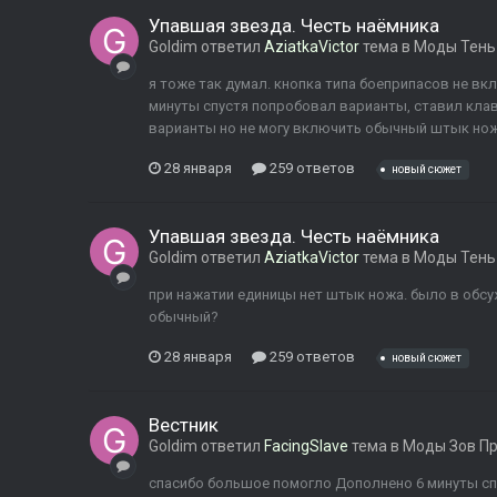
Упавшая звезда. Честь наёмника
Goldim
ответил
AziatkaVictor
тема в
Моды Тень
я тоже так думал. кнопка типа боеприпасов не в
минуты спустя попробовал варианты, ставил кла
варианты но не могу включить обычный штык нож 
28 января
259 ответов
новый сюжет
Упавшая звезда. Честь наёмника
Goldim
ответил
AziatkaVictor
тема в
Моды Тень
при нажатии единицы нет штык ножа. было в обс
обычный?
28 января
259 ответов
новый сюжет
Вестник
Goldim
ответил
FacingSlave
тема в
Моды Зов П
спасибо большое помогло Дополнено 6 минуты спу