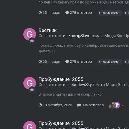
по левому берегу прям по кромке воды метров д
25 января
278 ответов
новый сюжет
Вестник
Goldim
ответил
FacingSlave
тема в
Моды Зов П
после доклада акулову о калибровке зависание вы
делать??
25 января
278 ответов
новый сюжет
Пробуждение. 2055
Goldim
ответил
LebedewSky
тема в
Моды Зов П
В папке апдата удалите юзер лтикс
18 октября, 2025
995 ответов
2
Пробуждение. 2055
Goldim
ответил
LebedewSky
тема в
Моды Зов П