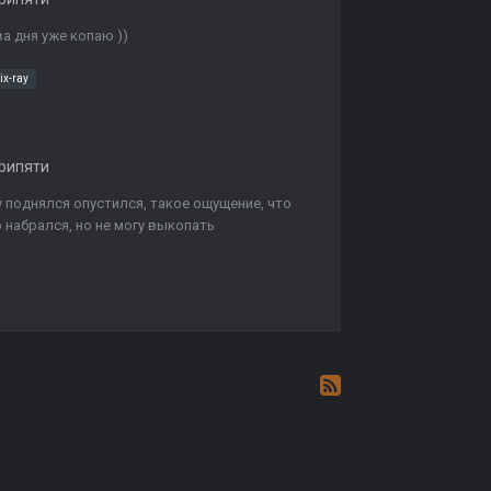
ва дня уже копаю ))
ix-ray
рипяти
у поднялся опустился, такое ощущение, что
 набрался, но не могу выкопать