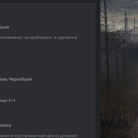
быля
е увеличивает не приближает, в деревне в
ень Чернобыля
 ещё 3 )
ипяти
 меня в игре прямая наводка на документ