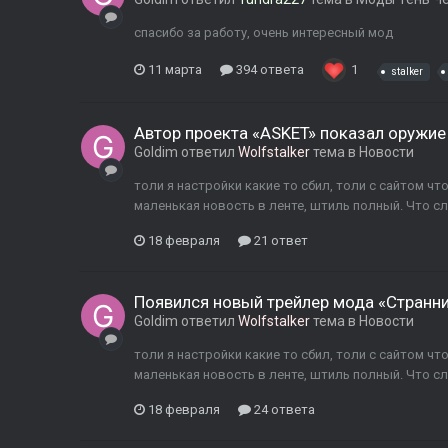
спасибо за работу, очень интересный мод
11 марта
394 ответа
1
stalker
Автор проекта «ASKET» показал оружие
Goldim
ответил
Wolfstalker
тема в
Новости
толи я настройки какие то сбил, толи с сайтом чт
маленькая новость в ленте, штиль полный. Что с
18 февраля
21 ответ
Появился новый трейлер мода «Странн
Goldim
ответил
Wolfstalker
тема в
Новости
толи я настройки какие то сбил, толи с сайтом чт
маленькая новость в ленте, штиль полный. Что с
18 февраля
24 ответа