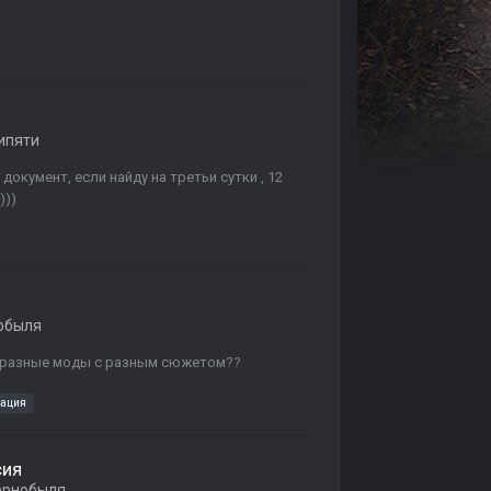
ипяти
 документ, если найду на третьи сутки , 12
)))
обыля
то разные моды с разным сюжетом??
кация
сия
ернобыля