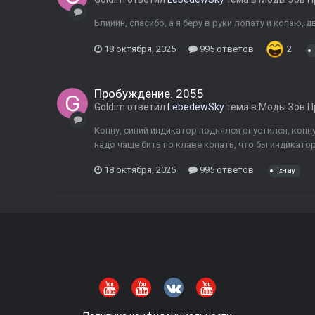
Блииин, спасибо, а я беру в руки лопату и копаю, д
18 октября, 2025
995 ответов
2
Пробуждение. 2055
Goldim
ответил
LebedewSky
тема в
Моды Зов П
Копну, синий индикатор поднялся опустился, копн
надо чаще бить по клаве копать, что бы индикатор
18 октября, 2025
995 ответов
ix-ray