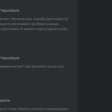
 Чернобыля
ключает обычный нож. спасибо Дополнено 22
виши по умолчанию. пробовал разные
Дополнено 41 минуты спустя удалил юзер...
 Чернобыля
уждении или нет? как включить штык нож
рипяти
стя стань спиной к палатке с неизвесным и