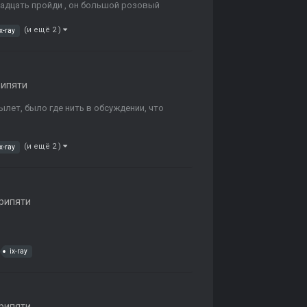
вадцать пройди , он большой розовый
(и ещё 2 )
ix-ray
рипяти
лет, было где нить в обсуждении, что
(и ещё 2 )
ix-ray
рипяти
ix-ray
рипяти