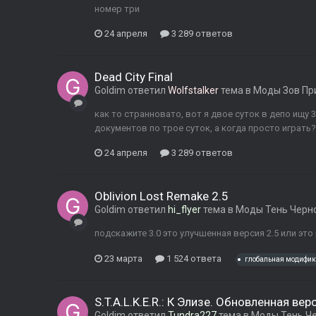
номер три
24 апреля
3 289 ответов
Dead City Final
Goldim
ответил
Wolfstalker
тема в
Моды Зов Пр
как то странновато, вот я двое суток в депо ищу 3
документов по трое суток, а когда просто играть?
24 апреля
3 289 ответов
Oblivion Lost Remake 2.5
Goldim
ответил
hi_flyer
тема в
Моды Тень Черн
подскажите 3.0 это улучшенная версия 2.5 или э
23 марта
1 524 ответа
глобальная модифи
S.T.A.L.K.E.R.: К Элизе. Обновленная вер
Goldim
ответил
Tundra227
тема в
Моды Тень Ч