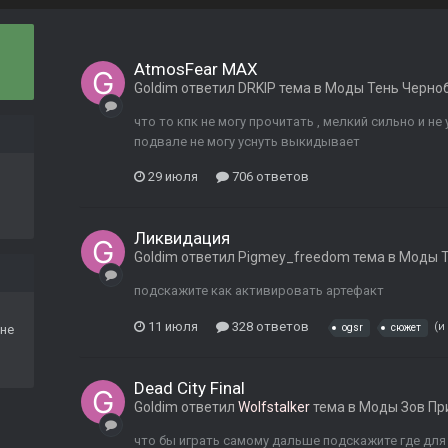
AtmosFear MAX
Goldim
ответил
DRKIP
тема в
Моды Тень Черно
что то кпк не могу прочитать , мелкий сильно и н
подвале не могу уснуть выкидывает
29 июля
706 ответов
Ликвидация
Goldim
ответил
Pigmey_freedom
тема в
Моды Т
подскажите как активировать артефакт
11 июля
328 ответов
(и
не
ogsr
сюжет
Dead City Final
Goldim
ответил
Wolfstalker
тема в
Моды Зов Пр
что бы играть самому дальше подскажите где для