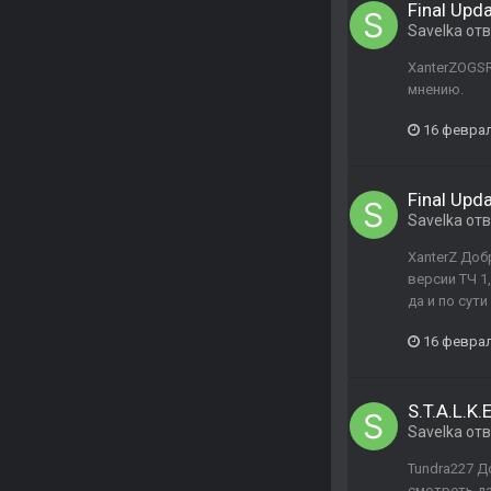
Final Upd
Savelka
отв
XanterZOGSR
мнению.
16 февра
Final Upd
Savelka
отв
XanterZ Доб
версии ТЧ 1
да и по сути
16 февра
S.T.A.L.K.
Savelka
отв
Tundra227 Д
смотреть да