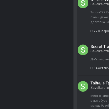
Savelka
отв
Tundra227 Д
очень даже 
долговца на
27 января
Secret Tra
Savelka
отв
Добрый день
14 октябр
Тайные Т
Savelka
отв
Мест спавна
в автобусе 
между базой