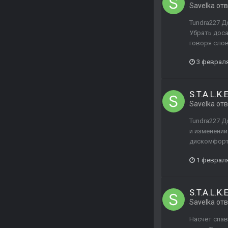
Savelka
отв
Tundra227 Д
Убрать доса
говоря слов
3 феврал
S.T.A.L.K.
Savelka
отв
Tundra227 Д
и изменений
дискомфорта
1 феврал
S.T.A.L.K.
Savelka
отв
Насчет спав