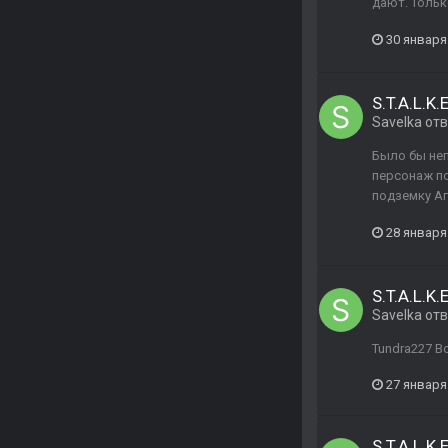
дают. Тольк
30 января
S.T.A.L.K.
Savelka
отв
Было бы неп
персонаж по
подземку Аг
28 января
S.T.A.L.K.
Savelka
отв
Tundra227 В
27 января
S.T.A.L.K.