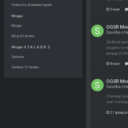
Новость Комментарии
9 мая
Моды
Моды
OGSR Mo
Savelka
отв
Мод Отзывы
Добрый день
Моды S.T.A.L.K.E.R. 2
угадать по 
между 23.30
Записи
8 мая
Запись Отзывы
OGSR Mo
Savelka
отв
Сталкер Щеп
скат 9 и Бер
21 февра