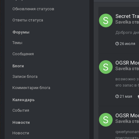
Обновления статусов
Secret Tra
Ответы статуса
Savelka
отв
Форумы
Доброго дн
Темы
26 июля
Сообщения
OGSR Mo
Блоги
Savelka
отв
Записи блога
возможно з
его запас в
Комментарии блога
21 мая
Календарь
События
OGSR Mo
Savelka
отв
Новости
qwertynonam
Новости
прислушатьс