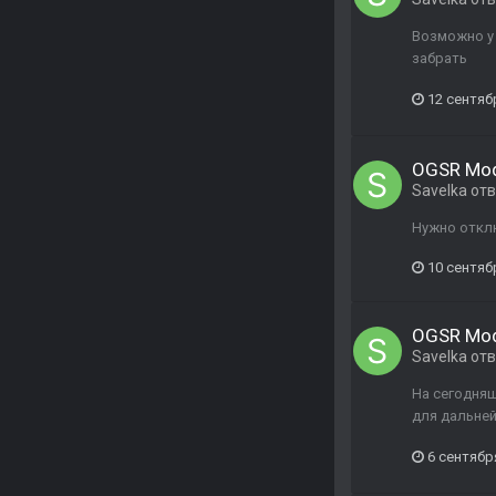
Возможно у 
забрать
12 сентяб
OGSR Mo
Savelka
отв
Нужно отклю
10 сентяб
OGSR Mo
Savelka
отв
На сегодняш
для дальней
6 сентябр