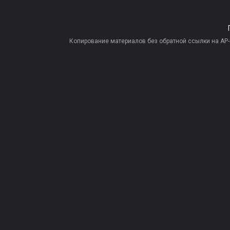
Копирование материалов без обратной ссылки на AP-PR