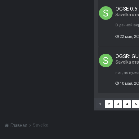
OGSE 0.6.9
Savelka
отв
В данной ве
22 мая, 20
OGSR: GU
Savelka
отв
нет, не нуже
10 мая, 20
1
2
3
4
5
Savelka
Главная