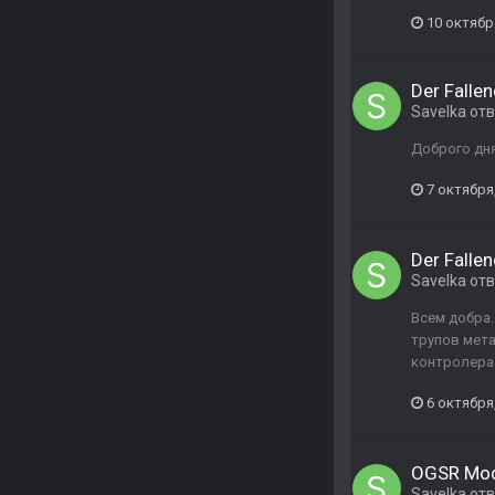
10 октябр
Der Fallen
Savelka
отв
Доброго дня
7 октября
Der Fallen
Savelka
отв
Всем добра.
трупов мета
контролера 
6 октября
OGSR Mo
Savelka
отв