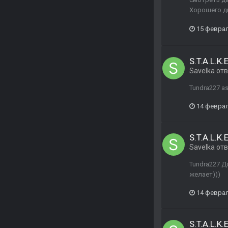
Хорошего дн
15 февра
S.T.A.L.K.
Savelka
отв
Tundra227 a
14 февра
S.T.A.L.K.
Savelka
отв
Tundra227 Д
желает)))
14 февра
S.T.A.L.K.