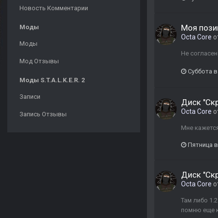
Новость Комментарии
Моя пози
Моды
Octa Core
о
Моды
Не согласен
Мод Отзывы
Суббота в
Моды S.T.A.L.K.E.R. 2
Записи
Диск "Ск
Octa Core
о
Запись Отзывы
Мне кажется
Пятница в
Диск "Ск
Octa Core
о
Там либо 1.
помню еще к