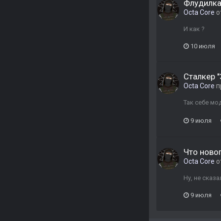
Флудилка,
Octa Core
о
И как ?
10 июля
Сталкер "
Octa Core
п
Так себе м
9 июля
Что новог
Octa Core
о
Ну, не сказ
9 июля