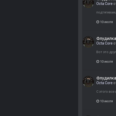
Octa Core
о
подтягивае
10 июля
Флудилка,
Octa Core
о
Вот это дру
10 июля
Флудилка,
Octa Core
о
С этого все 
10 июля