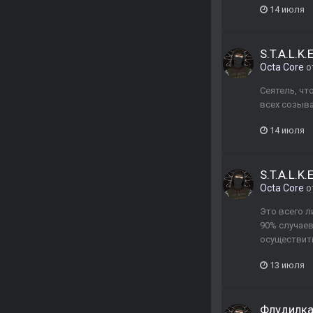
14 июля
S.T.A.L.K.
Octa Core
о
Сеятель, чт
всех созыва
14 июля
S.T.A.L.K.
Octa Core
о
Это всего л
90% случаев
осуществить
13 июля
Флудилка,