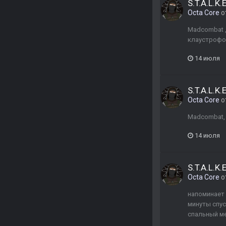
S.T.A.L.K.
Octa Core
о
Madcombat ,
клаустрофо
14 июля
S.T.A.L.K.
Octa Core
о
Madcombat, 
14 июля
S.T.A.L.K.
Octa Core
о
напоминает 
минуты спус
спальный м