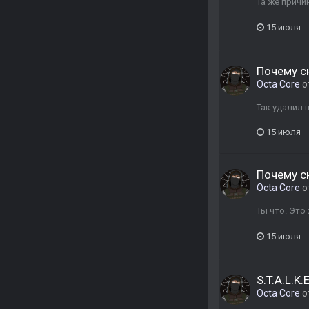
Та же причи
15 июля
Почему с
Octa Core
о
Так удалил 
15 июля
Почему с
Octa Core
о
Ты что. Это
15 июля
S.T.A.L.K.
Octa Core
о