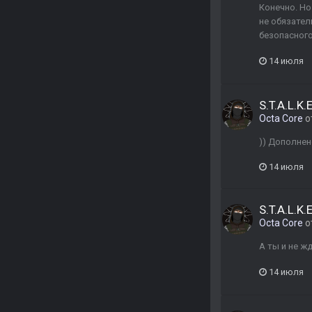
Конечно. Но
не обязател
безопасного
14 июля
S.T.A.L.K.
Octa Core
о
)) Дополнен
14 июля
S.T.A.L.K.
Octa Core
о
А ты и не ж
14 июля