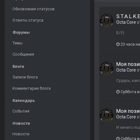
Обновления статусов
S.T.A.L.K.
Ответы статуса
Octa Core
о
Форумы
Б/У)
Темы
23 часа н
Сообщения
Моя пози
Блоги
Octa Core
о
Записи блога
Сударь, как
Комментарии блога
Суббота в
Календарь
Моя пози
События
Octa Core
о
Новости
И ничего по
Новости
Суббота в