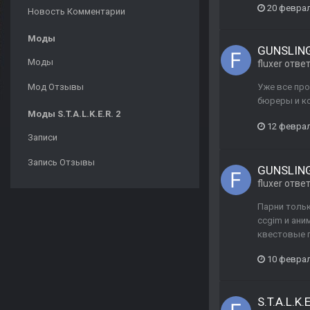
20 феврал
Новость Комментарии
Моды
GUNSLIN
Моды
fluxer
отве
Мод Отзывы
Уже все про
бюреры и ко
Моды S.T.A.L.K.E.R. 2
12 феврал
Записи
Запись Отзывы
GUNSLIN
fluxer
отве
Парни тольк
ccgim и ани
квестовые п
10 феврал
S.T.A.L.K.