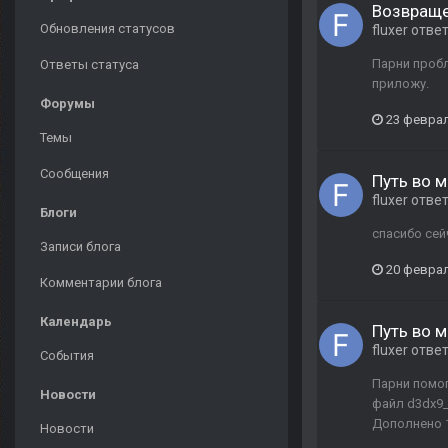
Возвраще
Обновления статусов
fluxer
отве
Парни пробл
Ответы статуса
приложу.
Форумы
23 феврал
Темы
Сообщения
Путь во м
fluxer
отве
Блоги
спасибо се
Записи блога
20 феврал
Комментарии блога
Календарь
Путь во м
fluxer
отве
События
Парни помог
Новости
файл d3dx9_
Дополнено 
Новости