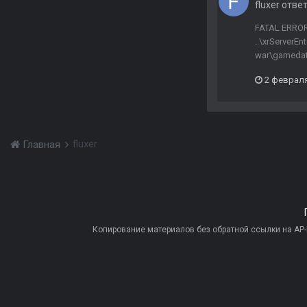
fluxer
отве
FATAL ERROR [
..\xrServerEnt
war\gamedata\
2 февраля
fluxer
Главная
Копирование материалов без обратной ссылки на AP-PR