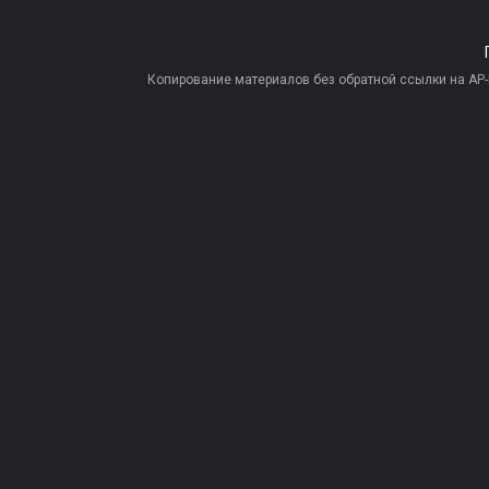
Копирование материалов без обратной ссылки на AP-PR