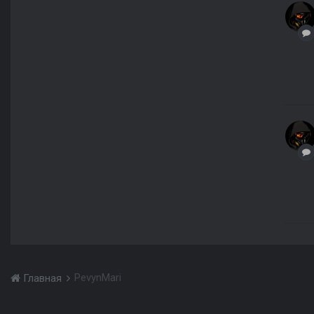
PevynMari
Главная