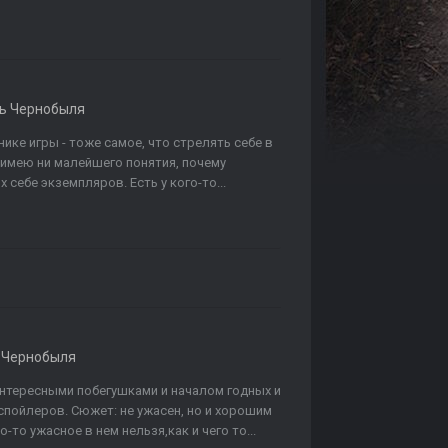
ь Чернобыля
ке игры - тоже самое, что стрелять себе в
 имею ни малейшего понятия, почему
себе экземпляров. Есть у кого-то...
 Чернобыля
интересными побегушками и началом годных и
пойлеров. Сюжет: не ужасен, но и хорошим
-то ужасное в нем нельзя,как и чего то...