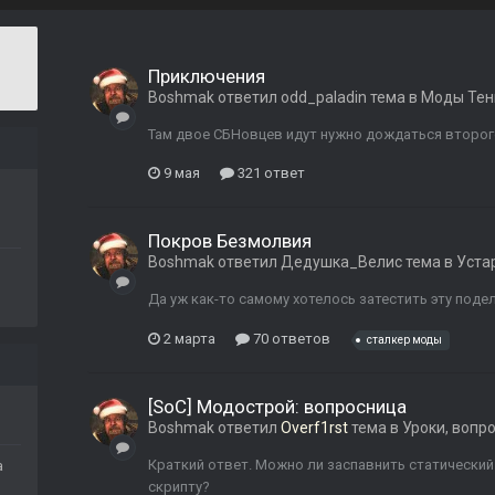
Приключения
Boshmak
ответил
odd_paladin
тема в
Моды Тен
Там двое СБНовцев идут нужно дождаться второ
9 мая
321 ответ
Покров Безмолвия
Boshmak
ответил
Дедушка_Велис
тема в
Уста
Да уж как-то самому хотелось затестить эту поде
2 марта
70 ответов
сталкер моды
[SoC] Модострой: вопросница
Boshmak
ответил
Overf1rst
тема в
Уроки, вопр
Краткий ответ. Можно ли заспавнить статический 
а
скрипту?