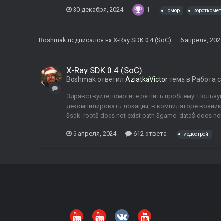
30 декабря, 2024
1
юмор
короткоме
Boshmak
подписался на
X-Ray SDK 0.4 (SoC)
6 апреля, 202
X-Ray SDK 0.4 (SoC)
Boshmak
ответил
AziatkaVictor
тема в
Работа с
Здравствуйте,помогите решить проблему. Пользуюс
декомпилировать локации, в компиляторе возникает
$sdk_root$ does not exist path $game_data$ does not 
6 апреля, 2024
612 ответа
модострой