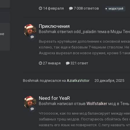
14 февраля
7 008 ответов
модострой
Приключения
Boshmak
ответил
odd_paladin
тема в
Моды Тен
не
Вырезать крутейшее дополнение к основной механи
колено, так еще и базовым ТЧешным стволом. Не
Андрюха вырезал все новое оружие, кроме 5 таких 
27 января
321 ответ
Boshmak
подписался на
AziatkaVictor
20 декабря, 2025
Need for YeaR
Boshmak
написал отзыв
Wolfstalker
мод в
Тень
Чтооооож, как по мне мод балансирует между не
забавных треш модов. Постараюсь обойтись без с
назвать его язык не повернется. С лету назвать что