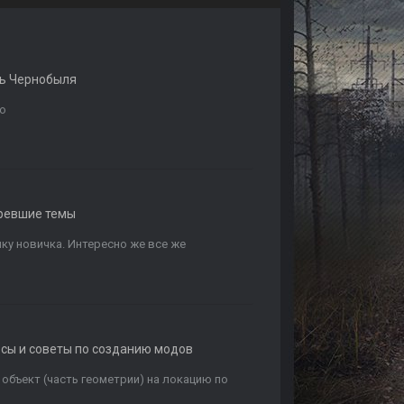
ь Чернобыля
го
ревшие темы
лку новичка. Интересно же все же
осы и советы по созданию модов
объект (часть геометрии) на локацию по