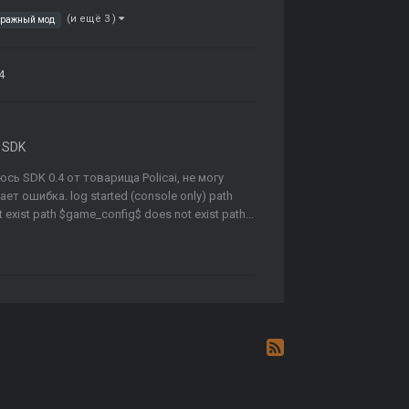
(и ещё 3 )
тражный мод
4
 SDK
ь SDK 0.4 от товарища Policai, не могу
 ошибка. log started (console only) path
exist path $game_config$ does not exist path...