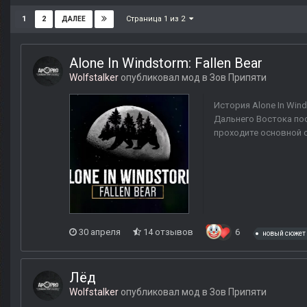
Страница 1 из 2
1
2
ДАЛЕЕ
Alone In Windstorm: Fallen Bear
Wolfstalker
опубликовал мод в
Зов Припяти
История Alone In Win
Дальнего Востока пос
проходите основной с
30 апреля
14 отзывов
6
новый сюжет
Лёд
Wolfstalker
опубликовал мод в
Зов Припяти