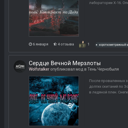
лаборатории X-16. Оп
6 января
4 отзыва
1
короткометражный 
Сердце Вечной Мерзлоты
Wolfstalker
опубликовал мод в
Тень Чернобыля
После проваленных за
долгих скитаний по З
в ледяной плен. Снеги