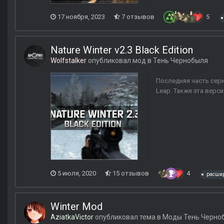
17 ноября, 2023
7 отзывов
5
Nature Winter v2.3 Black Edition
Wolfstalker
опубликовал мод в
Тень Чернобыля
Последняя часть сери
Leap. Также эта вер
5 июля, 2020
15 отзывов
4
расшир
Winter Mod
AziatkaVictor
опубликовал тема в
Моды Тень Черно