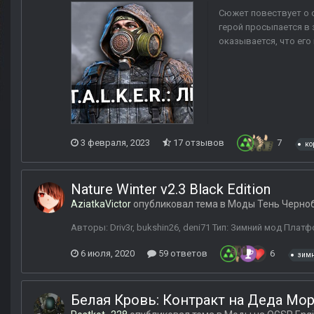
Сюжет повествует о 
герой просыпается в 
оказывается, что его
3 февраля, 2023
17 отзывов
7
ко
Nature Winter v2.3 Black Edition
AziatkaVictor
опубликовал тема в
Моды Тень Черно
Авторы: Driv3r, bukshin26, deni71 Тип: Зимний мод Платф
6 июля, 2020
59 ответов
6
зим
Белая Кровь: Контракт на Деда Мо