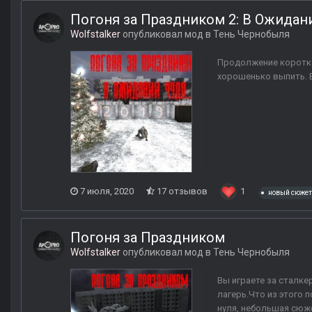
Погоня за Праздником 2: В Ожидании
Wolfstalker
опубликовал мод в
Тень Чернобыля
Продолжение коротко
хорошенько выпить. 
7 июля, 2020
17 отзывов
1
новый сюжет
Погоня за Праздником
Wolfstalker
опубликовал мод в
Тень Чернобыля
Вы играете за сталке
лагерь.Что из этого 
нуля, небольшая сюже