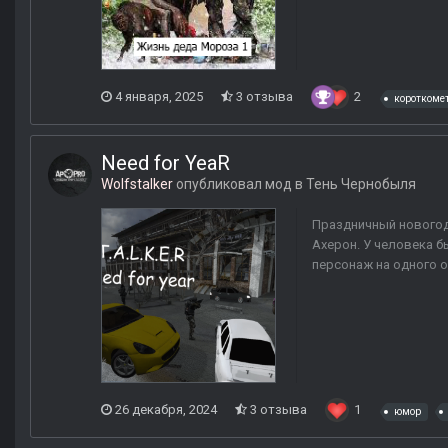
4 января, 2025
3 отзыва
2
короткоме
Need for YeaR
Wolfstalker
опубликовал мод в
Тень Чернобыля
Праздничный новогод
Ахерон. У человека б
персонаж на одного ол
26 декабря, 2024
3 отзыва
1
юмор