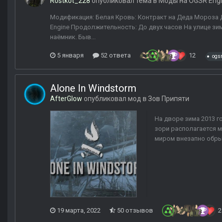
Rostkot_228
опубликовал тема в
Моды на OGSR Eng
Модификация: Белая Кровь: Контракт на Деда Мороза Д
Engine Продолжительность: До двух часов На улице зима
наёмник. Быв...
5 января
52 ответа
12
ogsr
Alone In Windstorm
AfterGlow
опубликовал мод в
Зов Припяти
На дворе зима 2013 г
зори располагается 
миром внезапно обрыв
19 марта, 2022
50 отзывов
2