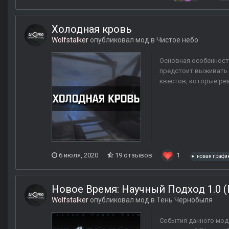
Холодная кровь
Wolfstalker
опубликовал мод в
Чистое небо
Основная особенност
предстоит выживать 
квестов, которые ре
6 июля, 2020
19 отзывов
1
новая графи
Новое Время: Научный Подход 1.0 
Wolfstalker
опубликовал мод в
Тень Чернобыля
События данного мода