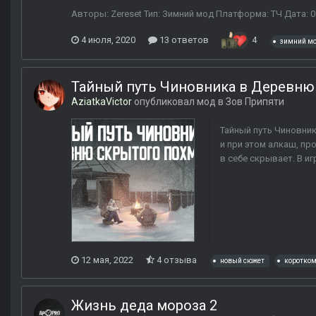
Авторы: Zereset Тип: Зимний мод Платформа: ТЧ Дата: 0
4 июля, 2020
13 ответов
4
зимний м
Тайный путь Чиновника в Деревню
AziatkaVictor
опубликовал мод в
Зов Припяти
Тайный путь Чиновни
и при этом алкаш, пр
в себе скрывает. В и
12 мая, 2022
4 отзыва
новый сюжет
коротко
Жизнь деда мороза 2