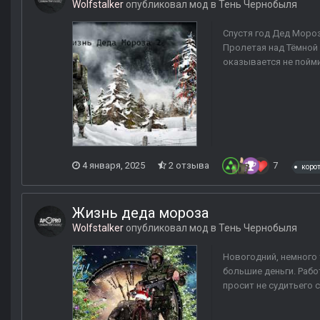
Wolfstalker
опубликовал мод в
Тень Чернобыля
Спустя год Дед Мороз
Пролетая над Тёмной 
оказывается не пойми 
4 января, 2025
2 отзыва
7
коро
Жизнь деда мороза
Wolfstalker
опубликовал мод в
Тень Чернобыля
Новогодний, немного 
большие деньги. Работ
просит не судитьего 