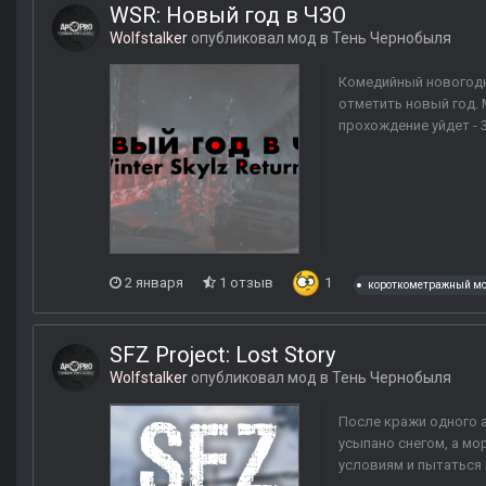
WSR: Новый год в ЧЗО
Wolfstalker
опубликовал мод в
Тень Чернобыля
Комедийный новогодн
отметить новый год. 
прохождение уйдет - 
2 января
1 отзыв
1
короткометражный м
SFZ Project: Lost Story
Wolfstalker
опубликовал мод в
Тень Чернобыля
После кражи одного а
усыпано снегом, а мо
условиям и пытаться 