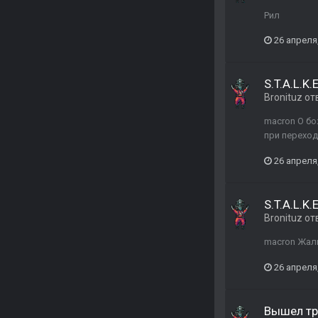
Рил
26 апреля
S.T.A.L.K.
Bronituz
от
macron О бо
при переход
26 апреля
S.T.A.L.K.
Bronituz
от
macron Жаль
26 апреля
Вышел тре