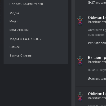
27 апреля
Новость Комментарии
Моды
Oblivion 
Моды
Bronituz
от
Мод Отзывы
Anterselva 
называется
Моды S.T.A.L.K.E.R. 2
27 апреля
Записи
Запись Отзывы
Вышел тре
Bronituz
от
Bulat13 Не у
26 апреля
Oblivion 
Bronituz
от