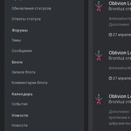
Oblivion 
Обновления статусов
Bronituz
от
Anterselva 
Ответы статуса
Дополнено 7
Форумы
27 апреля
Темы
Сообщения
Oblivion 
Bronituz
от
Блоги
Anterselva 
Записи блога
27 апреля
Комментарии блога
Календарь
Oblivion 
Bronituz
от
События
Дополнено 1
Новости
претензии к
цифрами вы
Новости