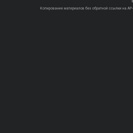
Копирование материалов без обратной ссылки на AP-PR