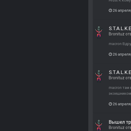
Hrust К кому
26 апреля
S.T.A.L.K.
Bronituz
от
macron Вдр
26 апреля
S.T.A.L.K.
Bronituz
от
macron там 
экзешником 
26 апреля
Вышел тре
Bronituz
от