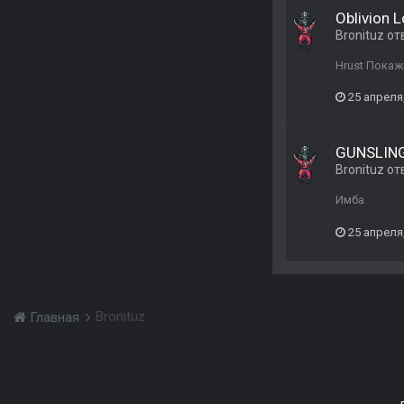
Oblivion 
Bronituz
от
Hrust Покаж
25 апреля
GUNSLIN
Bronituz
от
Имба
25 апреля
Bronituz
Главная