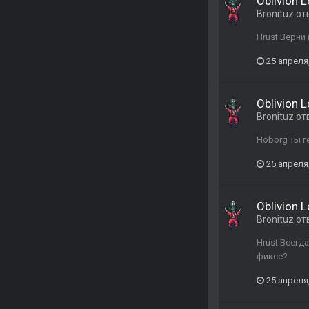
Oblivion 
Bronituz
от
Hrust Верни 
25 апреля
Oblivion 
Bronituz
от
Hoborg Ты ге
25 апреля
Oblivion 
Bronituz
от
Hrust Всегд
фиксе?
25 апреля