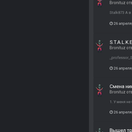
Bronituz
от
Stalk873 А 
26 апреля
S.T.A.L.K.
Bronituz
от
_professor_
26 апреля
Смена ни
Bronituz
от
1. У меня не
26 апреля
Вышел тре