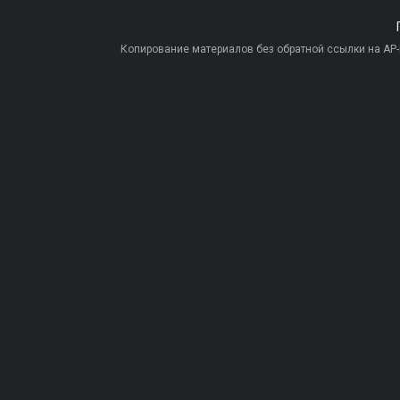
Копирование материалов без обратной ссылки на AP-PR