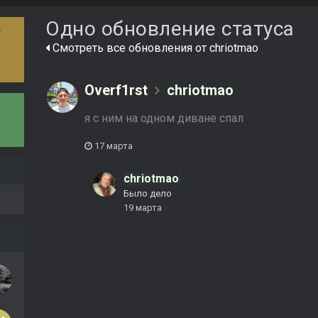
Одно обновление статуса
5
Смотреть все обновления от chriotmao
Overf1rst
chriotmao
я с ним на одном диване спал
17 марта
chriotmao
Было дело
19 марта