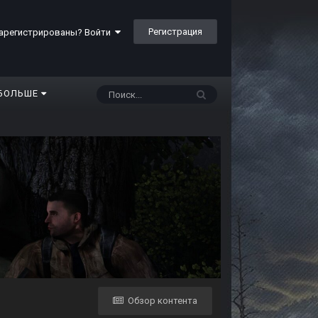
Регистрация
арегистрированы? Войти
БОЛЬШЕ
Обзор контента