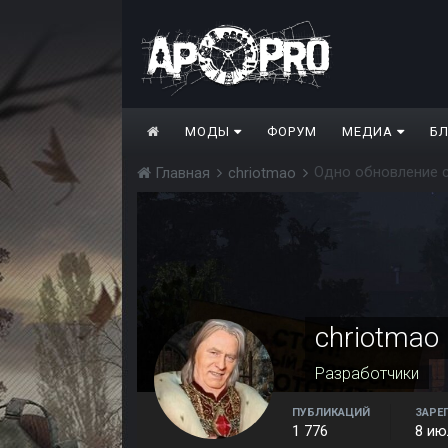
МОДЫ
ФОРУМ
МЕДИА
Б
Одно обновление с
Главная
chriotmao
chriotmao
Разработчики
ПУБЛИКАЦИЙ
ЗАРЕ
1 776
8 ию