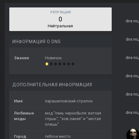
РЕПУТАЦИЯ
0
dns
по
Нейтральная
dns
по
ИНФОРМАЦИЯ О DNS
dns
по
Звание
Новичок
dns
по
ДОПОЛНИТЕЛЬНАЯ ИНФОРМАЦИЯ
dns
по
Имя
парашиловский стрелок
dns
по
Любимые
мод "пень чернобыля: ветхая
моды
глушь", "зов лакея" и "чистая
плешь"
Город
гиблое место