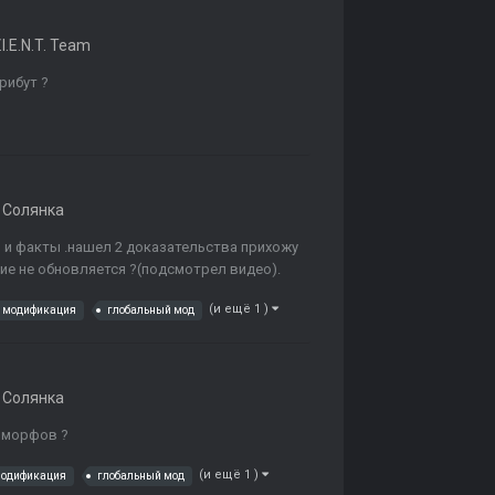
.I.E.N.T. Team
рибут ?
 Солянка
ы и факты .нашел 2 доказательства прихожу
ние не обновляется ?(подсмотрел видео).
(и ещё 1 )
я модификация
глобальный мод
 Солянка
оморфов ?
(и ещё 1 )
модификация
глобальный мод