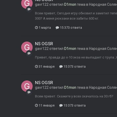
gavr122
ответил
D1mon
тема в
Народная Соля
Всем привет, Сегодня игру обновил и заметил те
300? А меня рюкзаки все забиты 600 кг.
1 марта
15 373 ответа
NS OGSR
gavr122
ответил
D1mon
тема в
Народная Соля
Привет, правда до х-10 экза не выпадает с трупа 
31 января
15 373 ответа
NS OGSR
gavr122
ответил
D1mon
тема в
Народная Соля
Всем привет. Скажите у всех скачалось на 30 гб?
11 января
15 373 ответа