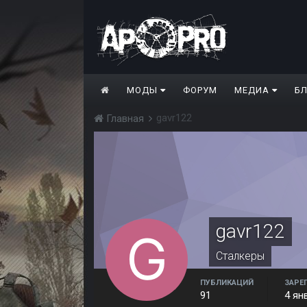
МОДЫ
ФОРУМ
МЕДИА
Б
gavr122
Главная
gavr122
Сталкеры
ПУБЛИКАЦИЙ
ЗАРЕ
91
4 ян