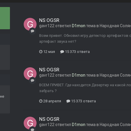
NS OGSR
gavr122
ответил
D1mon
тема в
Народная Соля
Всем привет. Обновил игру.детектор артефактов с
артефакт звука нет?
12 мая
15 373 ответа
NS OGSR
gavr122
ответил
D1mon
тема в
Народная Соля
ВСЕМ ПРИВЕТ. Где находится Дезертир на какой 
забрать ?
не
28 апреля
15 373 ответа
NS OGSR
gavr122
ответил
D1mon
тема в
Народная Соля