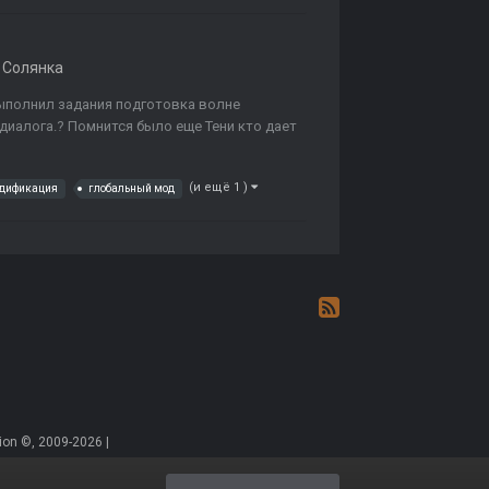
 Солянка
выполнил задания подготовка волне
диалога.? Помнится было еще Тени кто дает
(и ещё 1 )
одификация
глобальный мод
on ©, 2009-2026 |