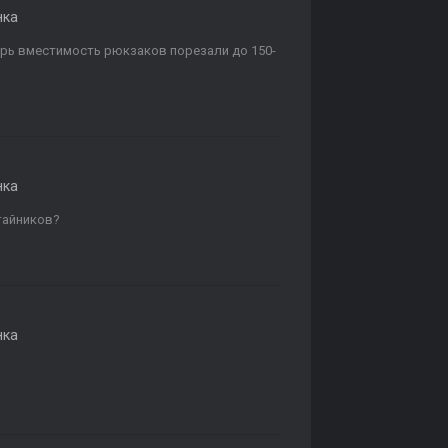
нка
перь вместимость рюкзаков порезали до 150-
нка
,тайников?
нка