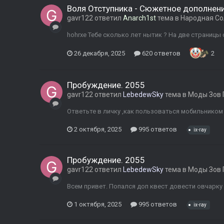
Воля Отступника - Сюжетное дополнени
gavr122
ответил
Anarch1st
тема в
Народная Со
hohrxe Тебе сколько лет нытик ? На две страницы 
26 декабря, 2025
620 ответов
2
Пробуждение. 2055
gavr122
ответил
LebedewSky
тема в
Моды Зов 
Ответьте в личку ,как пользоваться мобильником
2 октября, 2025
995 ответов
ix-ray
Пробуждение. 2055
gavr122
ответил
LebedewSky
тема в
Моды Зов 
Всем привет. Попался доп квест довести овчарку х
1 октября, 2025
995 ответов
ix-ray