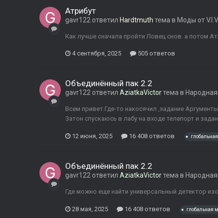
Атрибут
gavr122
ответил
Hardtmuth
тема в
Моды от V.I.V
Как лучше сначала пройти Ловец снов. а потом Ат
4 сентября, 2025
505 ответов
Объединённый пак 2.2
gavr122
ответил
AziatkaVictor
тема в
Народная
Всем привет.Где-то накосячил ,задание Аргумент
Затон спускаюсь в лабу на входе телепорт и зада
12 июня, 2025
16 408 ответов
глобальна
Объединённый пак 2.2
gavr122
ответил
AziatkaVictor
тема в
Народная
Где можно еще найти универсальный детектор из
28 мая, 2025
16 408 ответов
глобальная 