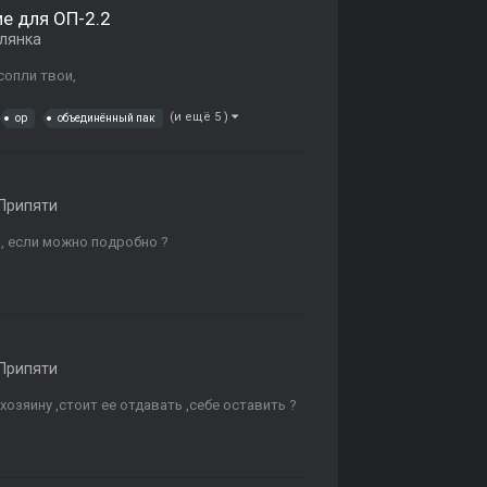
е для ОП-2.2
лянка
сопли твои,
(и ещё 5 )
op
объединённый пак
Припяти
 , если можно подробно ?
Припяти
озяину ,стоит ее отдавать ,себе оставить ?