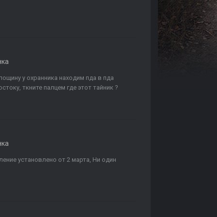
нка
лощину у охранника находим пда в пда
стоку, ткните палцем где этот тайник ?
нка
ление установлено от 2 марта, Ни один