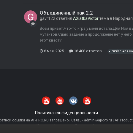
Объединённый пак 2.2
gavr122
ответил
AziatkaVictor
тема в
Народная
Всем привет.Что-то игра у меня встала.Для Ноя 
мутантов.Сдаю задание а продолжение нет у него 
этот квест?
6 мая, 2025
16 408 ответов
глобальная м
Политика конфиденциальности
тной ссылки на AP-PRO.RU запрещено | Связь - admin@ap-pro.ru | AP Producti
Powered by Invision Community