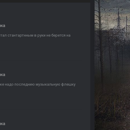
нка
тал стантартнным в руки не берется на
нка
локе надо последнию музыкальную флешку
нка