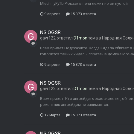
MlechniyPyTb Рюкзак в печи лежит но он пустой
9 апреля
15 373 ответа
NS OGSR
gavr122
ответил
D1mon
тема в
Народная Соля
Всем привет.Подскажите. Когда Кидала сбигает в 
говорится тайник кидалы спратан в домике юго-во
9 апреля
15 373 ответа
NS OGSR
gavr122
ответил
D1mon
тема в
Народная Соля
Всем привет. Кто апгрейдить экзоскилеты , обнов
ремонтник апгрейдом не занимается.
17 марта
15 373 ответа
NS OGSR