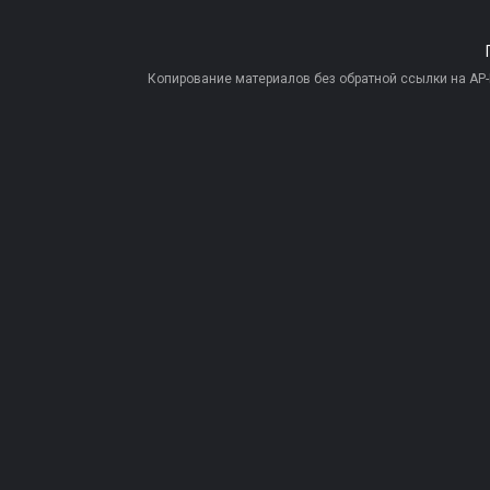
Копирование материалов без обратной ссылки на AP-PR