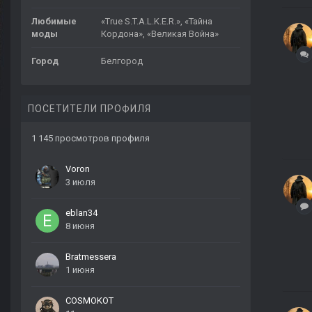
Любимые
«True S.T.A.L.K.E.R.», «Тайна
моды
Кордона», «Великая Война»
Город
Белгород
ПОСЕТИТЕЛИ ПРОФИЛЯ
1 145 просмотров профиля
Voron
3 июля
eblan34
8 июня
Bratmessera
1 июня
COSMOKOT