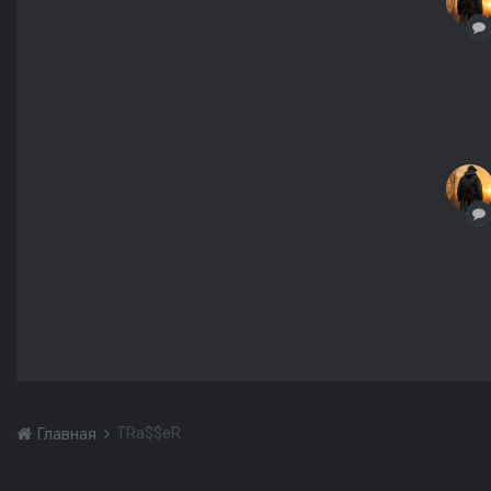
TRa$$eR
Главная