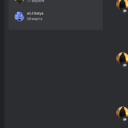
11 апреля
xrLil Batya
28 марта