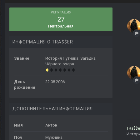
РЕПУТАЦИЯ
27
Нейтральная
ИНФОРМАЦИЯ О TRA$$ER
Звание
История Путника: Загадка
Чёрного озера
День
22.08.2006
рождения
ДОПОЛНИТЕЛЬНАЯ ИНФОРМАЦИЯ
Имя
Антон
TRa$$
Истори
Пол
Мужчина