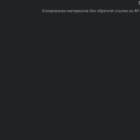
Копирование материалов без обратной ссылки на AP-PR