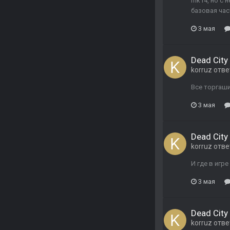
mk14, но с 
базовая част
3 мая
Dead City 
korruz
отве
Все торгаши
3 мая
Dead City 
korruz
отве
И где в игр
3 мая
Dead City 
korruz
отве