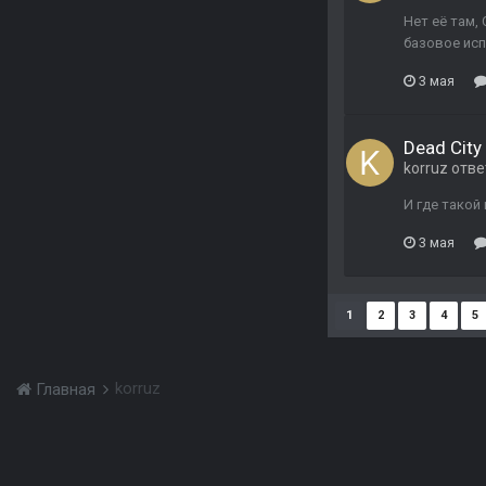
Нет её там, 
базовое исп
3 мая
Dead City 
korruz
отве
И где такой
3 мая
1
2
3
4
5
korruz
Главная