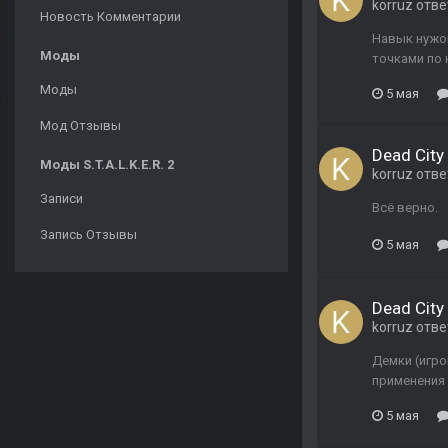
korruz
отве
Новость Комментарии
Навык нужон
Моды
точками по 
Моды
5 мая
Мод Отзывы
Dead City 
Моды S.T.A.L.K.E.R. 2
korruz
отве
Записи
Всё верно.
Запись Отзывы
5 мая
Dead City 
korruz
отве
Демки (игро
применения 
5 мая