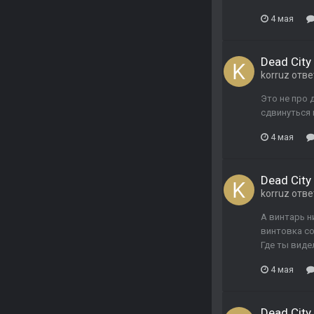
4 мая
Dead City 
korruz
отве
Это не про 
сдвинуться 
4 мая
Dead City 
korruz
отве
А винтарь н
винтовка со
Где ты виде
4 мая
Dead City 