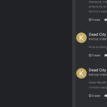
Никакой, гл
в болоте, в
моста с вер
3 мая
Dead City 
korruz
отве
А на колесе
3 мая
Dead City 
korruz
отве
Giant PAndA
только кару
3 мая