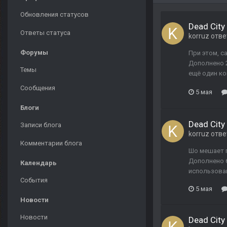
Обновления статусов
Dead City 
Ответы статуса
korruz
отве
Форумы
При этом, с
Дополнено 2
Темы
ещё один ко
Сообщения
5 мая
Блоги
Dead City 
Записи блога
korruz
отве
Комментарии блога
Шо мешает п
Дополнено 6
Календарь
использован
События
5 мая
Новости
Новости
Dead City 