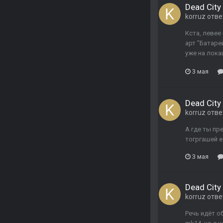
Dead City 
korruz
отве
Кста, левее
арт "Батаре
уже на лока
3 мая
Dead City 
korruz
отве
А где ты пр
тогргашей е
3 мая
Dead City 
korruz
отве
Речь идёт о