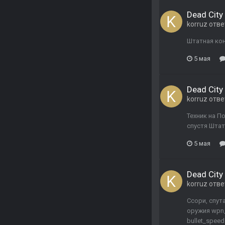
Dead City 
korruz
отве
Штатная кон
5 мая
Dead City 
korruz
отве
Техник на П
спустя Штат
5 мая
Dead City 
korruz
отве
Ссори, спут
оружия wpn_v
bullet_spee