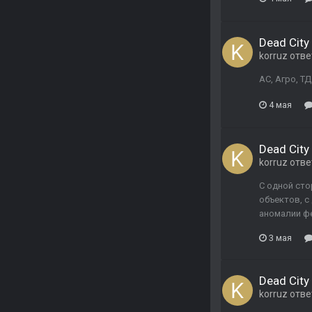
Dead City 
korruz
отве
АС, Агро, Т
4 мая
Dead City 
korruz
отве
С одной ст
объектов, с
аномалии фе
3 мая
Dead City 
korruz
отве