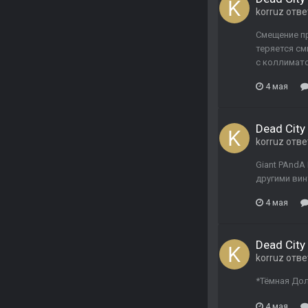
korruz
отве
Смещение пр
теряется см
с коллимато
4 мая
Dead City 
korruz
отве
Giant PAndA
другими вин
4 мая
Dead City 
korruz
отве
*Тёмная Дол
4 мая