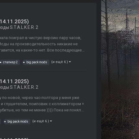
 14.11.2025)
ды S.T.A.L.K.E.R. 2
ачала поиграл в чистую версию пару часов,
Моды на производительность никакие не
тавится, на какие-то нет. Все последующие...
(и ещё 6 )
сталкер 2
big pack mods
 14.11.2025)
ды S.T.A.L.K.E.R. 2
у по-новой, через час-полтора у меня уже
й и глушителем, помповик с коллиматором +
итые, но тем не менее )))) Пока не понял...
(и ещё 6 )
big pack mods