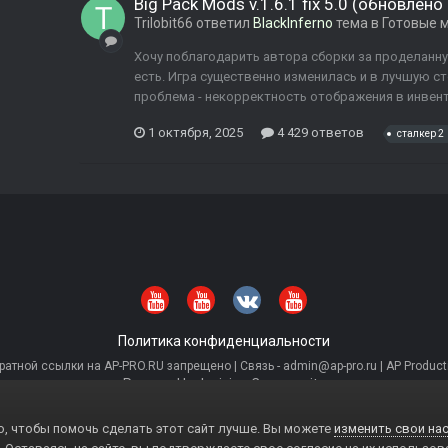
Big Pack Mods v.1.6.1 fix 5.0 (обновлено
Trilobit66
ответил
BlackInferno
тема в
Готовые мо
Хочу поблагодарить автора сборки за проделанну
есть. Игра существенно изменилась и в лучшую с
проблема - некорректность отображения в инвентар
1 октября, 2025
4 429 ответов
сталкер 2
Политика конфиденциальности
тной ссылки на AP-PRO.RU запрещено | Связь - admin@ap-pro.ru | AP Producti
Powered by Invision Community
, чтобы помочь сделать этот сайт лучше. Вы можете
изменить свои нас