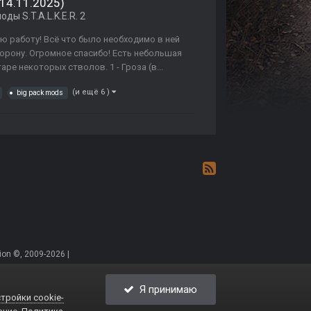
 14.11.2025)
ды S.T.A.L.K.E.R. 2
ю работу! Всё что было необходимо в ней
торону. Огромное спасибо! Есть небольшая
е некоторых стволов. 1 - Гроза (в...
(и ещё 6 )
big pack mods
on ©, 2009-2026 |
Я принимаю
тройки cookie-