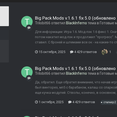
Big Pack Mods v.1.6.1 fix 5.0 (обновлено
Trilobit66
ответил
BlackInferno
тема в
Готовые мо
Для информации: Игра 1.6. Мод-пэк 1.6 фикс 1. Сн
потом накатил мод-пэк и продолжил "прогресс". 
ставил. С броней и шлемами все ок - на какие-то с
15 октября, 2025
4 429 ответов
1
Big Pack Mods v.1.6.1 fix 5.0 (обновлено
Trilobit66
ответил
BlackInferno
тема в
Готовые мо
Да, обратил. Еще обратил внимание, что начав игр
был винторез, мп5 с барабаном, калаш со спарко
еще кучка модулей. Стволы, конечно, в основном, уб
1 октября, 2025
4 429 ответов
сталкер 2