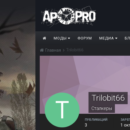
МОДЫ
ФОРУМ
МЕДИА
Б
Trilobit66
Главная
Trilobit66
Сталкеры
ПУБЛИКАЦИЙ
ЗАРЕ
3
1 ок