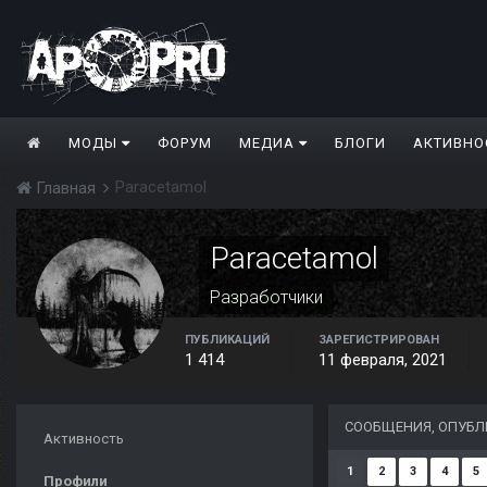
МОДЫ
ФОРУМ
МЕДИА
БЛОГИ
АКТИВНО
Paracetamol
Главная
Paracetamol
Разработчики
ПУБЛИКАЦИЙ
ЗАРЕГИСТРИРОВАН
1 414
11 февраля, 2021
СООБЩЕНИЯ, ОПУБЛ
Активность
1
2
3
4
5
Профили