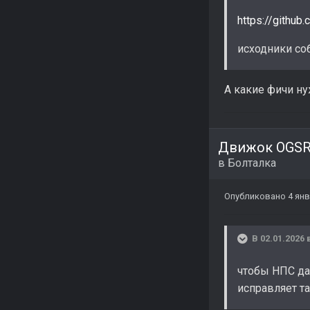
https://githu
исходники со
А какие фичи н
Движок OGSR
в
Болталка
Опубликовано
4 ян
В 02.01.2026 
чтобы НПС да
исправляет та