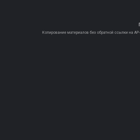
Копирование материалов без обратной ссылки на AP-PR