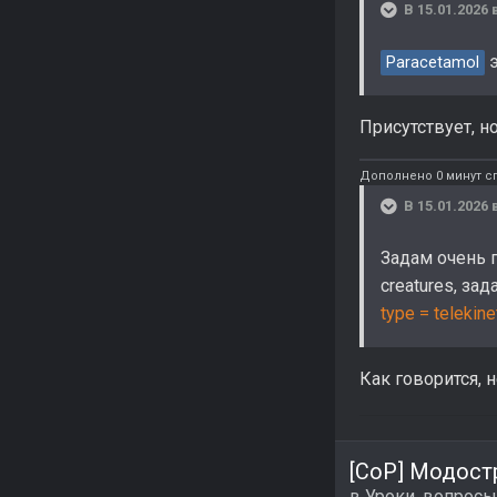
В 15.01.2026 
э
Paracetamol
Присутствует, н
Дополнено 0 минут с
В 15.01.2026 
Задам очень г
creatures, за
type = telekine
Как говорится, 
[CoP] Модост
в
Уроки, вопросы