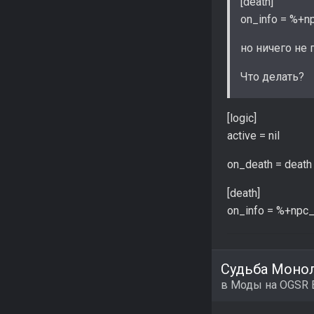
[death]
on_info = %+n
но ничего не 
Что делать?
[logic]
active = nil
on_death = death
[death]
on_info = %+npc_
Судьба Монол
в
Моды на OGSR 