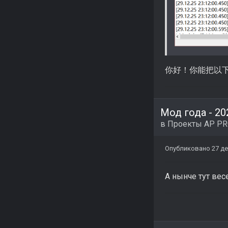
你好！你能把以下文件夹
Мод года - 20
в
Проекты AP P
Опубликовано
27 де
А нынче тут вес