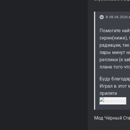
В 08.04.2026 
Помогите найт
скрин(ниже),
радиации, та
пары минут н
реплики (я за
плане того чт
Буду благода
Играл в этот 
припяти
Мод Чёрный Ста