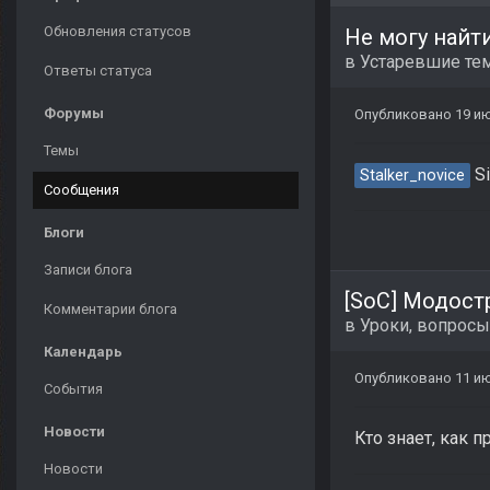
Обновления статусов
Не могу найт
в
Устаревшие те
Ответы статуса
Форумы
Опубликовано
19 и
Темы
Si
Stalker_novice
Сообщения
Блоги
Записи блога
[SoC] Модост
Комментарии блога
в
Уроки, вопросы
Календарь
Опубликовано
11 и
События
Новости
Кто знает, как 
Новости