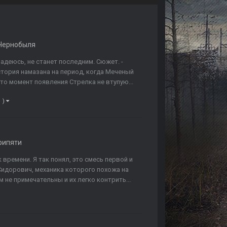
Чернобыля
адеюсь, не станет последним. Сюжет. -
тория намазана на период, когда Меченый
что момент появления Стрелка не втупую...
1 )
рипяти
ремени. Я так понял, это смесь первой и
Сидорович, механика которого похожа на
 не примечательны и их легко контрить...