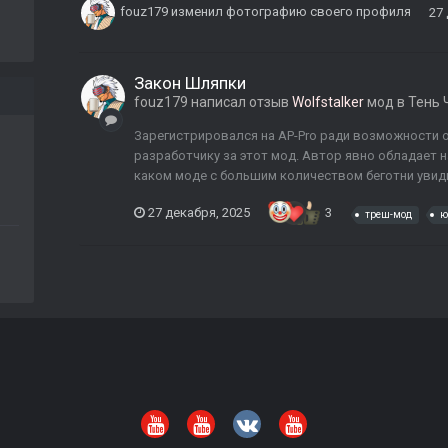
fouz179
изменил фотографию своего профиля
27
Закон Шляпки
fouz179
написал отзыв
Wolfstalker
мод в
Тень 
Зарегистрировался на AP-Pro ради возможности о
разработчику за этот мод. Автор явно обладает н
каком моде с большим количеством беготни увиди
27 декабря, 2025
3
треш-мод
ю