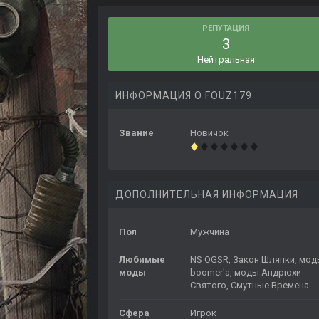
РЕПУТАЦИЯ
3
Нейтральная
ИНФОРМАЦИЯ О FOUZ179
Звание
Новичок
ДОПОЛНИТЕЛЬНАЯ ИНФОРМАЦИЯ
Пол
Мужчина
Любимые
NS OGSR, Закон Шляпки, мо
моды
boomer'а, моды Андрюхи
Святого, Смутные Времена
Сфера
Игрок