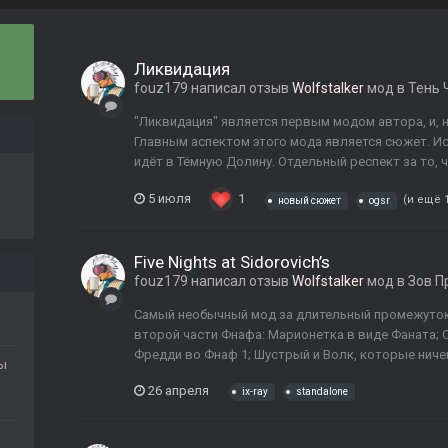
Ликвидация
fouz179
написал отзыв
Wolfstalker
мод в
Тень 
"Ликвидация" является первым модом автора, и, н
Главным аспектом этого мода является сюжет. Ис
идёт в Тёмную Долину. Отдельный респект за то, 
5 июля
1
(и ещё 
новый сюжет
ogsr
Five Nights at Sidorovich’s
fouz179
написал отзыв
Wolfstalker
мод в
Зов П
Самый необычный мод за длительный промежуток в
второй части Фнафа: Марионетка в виде Фаната; 
Фредди во Фнаф 1; Шустрый и Волк, которые ничем
ды
26 апреля
ix-ray
standalone