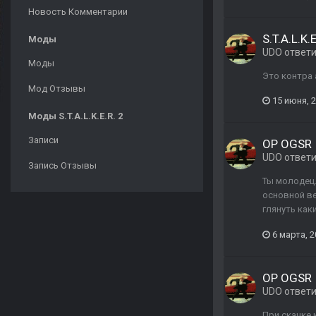
Новость Комментарии
S.T.A.L.K
Моды
UDO
ответ
Моды
Это контра 
Мод Отзывы
15 июня, 
Моды S.T.A.L.K.E.R. 2
Записи
ОP OGSR
UDO
ответ
Запись Отзывы
Ты молодец.
основной ве
глянуть каки
6 марта, 
ОP OGSR
UDO
ответ
При скачке