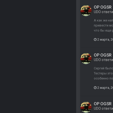
ОP OGSR
UDO
ответ
А как же на
привести мо
что бы еще 
2 марта, 
ОP OGSR
UDO
ответ
Сергей было
Тестеры это
особенно по
2 марта, 
ОP OGSR
UDO
ответ