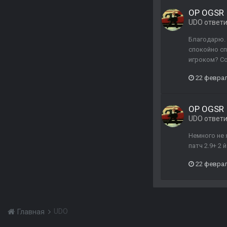
ОP OGSR
UDO
ответ
Благодарю. 
спокойно сп
игроком? Со
22 феврал
ОP OGSR
UDO
ответ
Немного не 
патч 2.9+ 2 
22 феврал
UDO
Главная