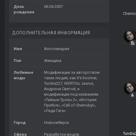
День
06.04.2007
рождения
Chemic
ДОПОЛНИТЕЛЬНАЯ ИНФОРМАЦИЯ
Имя
Аполлинария
Пол
Женщина
Любимые
Модификации за авторством
моды
таких людей, как it's boomer,
Tundra227, WERTOix, zaurus,
Андрюха Святой, и
модификации под названием
«Тайные Тропы 2», «История
Прибоя», «Call of Chernobyl»,
«Леди Гага».
Город
Новосибирск
Tundra
Сфера
Разработка модов