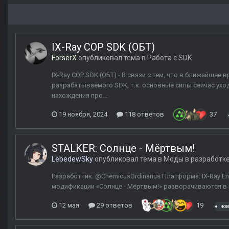
IX-Ray COP SDK (ОБТ)
ForserX
опубликовал тема в
Работа с SDK
IX-Ray COP SDK (ОБТ) - В связи с тем, что в ближайше
разрабатываемого SDK, т.к. основные силы сейчас уход
нахождения про...
19 ноября, 2024
118 ответов
37
STALKER: Солнце - Мёртвым!
LebedewSky
опубликовал тема в
Моды в разработк
Разработчик: @ChemicusOrdinarius Платформа: IX-Ray E
модификации «Солнце - Мёртвым!» разворачиваются в ию
12 мая
29 ответов
19
но