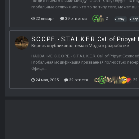
Люди а в чем отличие между: -OGSR -X Ray Oxygen -IX Ra
глобальные отличия или что то по типу того, может вы 
22 января
39 ответов
2
xray
cop
S.C.O.P.E. - S.T.A.L.K.E.R. Call of Pripya
Вереск
опубликовал тема в
Моды в разработке
НАЗВАНИЕ: S.C.O.P.E. - S.T.A.L.K.E.R. Call of Pripyat E
Глобальная модификация призванная полностью перера
Офици...
24 мая, 2025
32 ответа
22