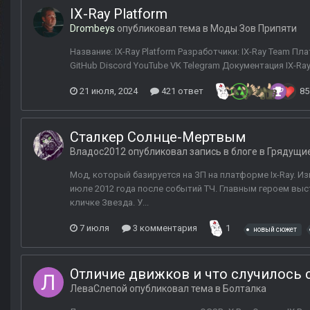
IX-Ray Platform
Drombeys
опубликовал тема в
Моды Зов Припяти
Название: IX-Ray Platform Разработчики: IX-Ray Team Пла
GitHub Discord YouTube VK Telegram Документация IX-R
21 июля, 2024
421 ответ
85
Сталкер Солнце-Мертвым
Владос2012
опубликовал запись в блоге в
Грядущие
Мод, который базируется на ЗП на платформе Ix-Ray. И
июле 2012 года после событий ТЧ. Главным героем выст
кличке Звезда. У...
7 июля
3 комментария
1
новый сюжет
Отличие движков и что случилось с
ЛеваСлепой
опубликовал тема в
Болталка