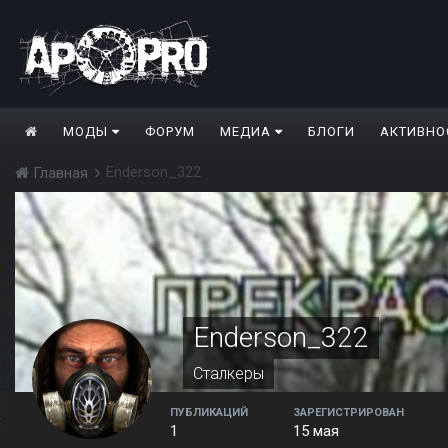
МОДЫ
ФОРУМ
МЕДИА
БЛОГИ
АКТИВНО
Enderson_322
Главная
Enderson_322
Сталкеры
ПУБЛИКАЦИЙ
ЗАРЕГИСТРИРОВАН
1
15 мая