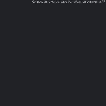
Копирование материалов без обратной ссылки на AP-PR