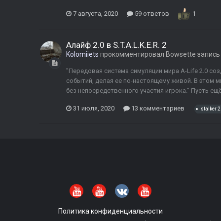
7 августа, 2020
59 ответов
1
Алайф 2.0 в S.T.A.L.K.E.R. 2
Kolomiiets
прокомментировал
Bowsette
запись
"Передовая система симуляции мира A-Life 2.0 с
событий, делая ее по-настоящему живой. В этом 
без непосредственного участия игрока." Пусть ещ
31 июля, 2020
13 комментариев
stalker 2
Политика конфиденциальности