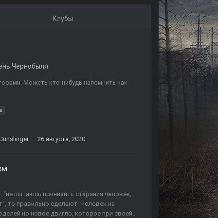
Клубы
ень Чернобыля
кторами. Можеть кто-нибудь напомнить как
а
Gunslinger
26 августа, 2020
ем
о. "не пытаюсь принизить старания человек,
ут", то правильно сделают. Человек на
делей но новое двигло, которое при своей...