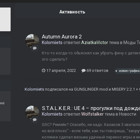
Активность
Autumn Aurora 2
Kolomiiets
ответил
AziatkaVictor
тема в
Моды Т
Кто-то когда-то обьяснял как убрать фичу с дете
это сделать?
17 апреля, 2022
69 ответов
новая график
Kolomiiets
подписался на
GUNSLINGER mod
и
MISERY 2.2.1 + 
не
S.T.A.L.K.E.R.: UE 4 – прогулки под дожд
Kolomiiets
ответил
Wolfstalker
тема в
Новости
GSC? Ремейк? Спасибо, не надо. Казаков 3 хватил
но всё плохо" - если тебя, как ты говоришь, "заср
коленке сделал весьма удачный перенос игры и мо