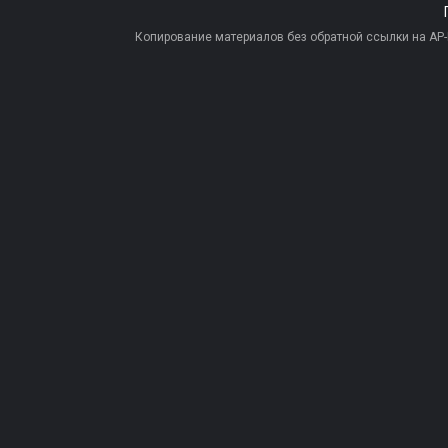
Копирование материалов без обратной ссылки на AP-PR