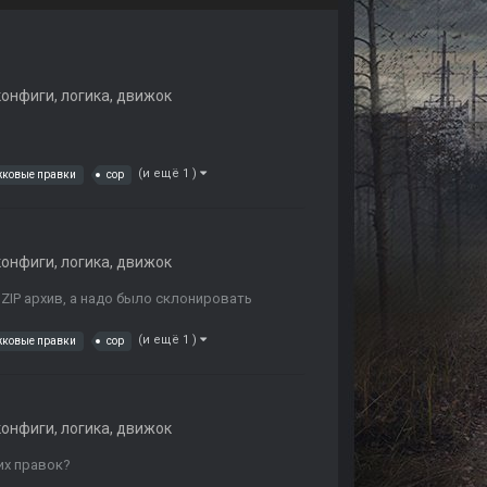
конфиги, логика, движок
(и ещё 1 )
жковые правки
cop
конфиги, логика, движок
 ZIP архив, а надо было склонировать
(и ещё 1 )
жковые правки
cop
конфиги, логика, движок
их правок?