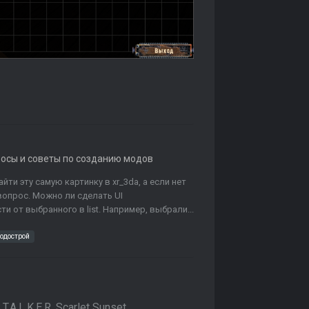
росы и советы по созданию модов
ти эту самую картинку в xr_3da, а если нет
 вопрос. Можно ли сделать UI
 от выбранного в list. Например, выбрали...
одострой
.L.K.E.R. Scarlet Sunset