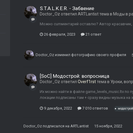
S.T.A.L.K.E.R. - Забвение
Doctor_Oz
ответил
ARTLantist
тема в
Моды в р
Можно cumментарий оставлю? Автор красавчик, а 
26 февраля, 2023
21 ответ
Doctor_Oz
изменил фотографию своего профиля
[SoC] Модострой: вопросница
Doctor_Oz
ответил
Overf1rst
тема в
Уроки, воп
Их можно найти в файле game_levels_music.ltx по п
локации подписаны там + сразу видны музыка на э
9 декабря, 2022
7 010 ответов
модострой
Doctor_Oz
подписался на
ARTLantist
15 ноября, 2022