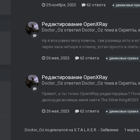
29 ноября, 2023
62 ответа
движковые пра
Редактирование OpenXRay
Doctor_Oz
ответил
Doctor_Oz
тема в
Скрипты, 
Ну я все равно могу помочь, там разница хоть и ес
через часа четыре я отвечу, устал просто и спать
26 мая, 2023
62 ответа
движковые правки
Редактирование OpenXRay
Doctor_Oz
ответил
Doctor_Oz
тема в
Скрипты, 
Привет, а ты точно OpenXRay редактируешь? Почем
дискорде можешь меня найти The Silver King#2023
26 мая, 2023
62 ответа
движковые правки
Doctor_Oz
подписался на
S.T.A.L.K.E.R. - Забвение
1 марта,