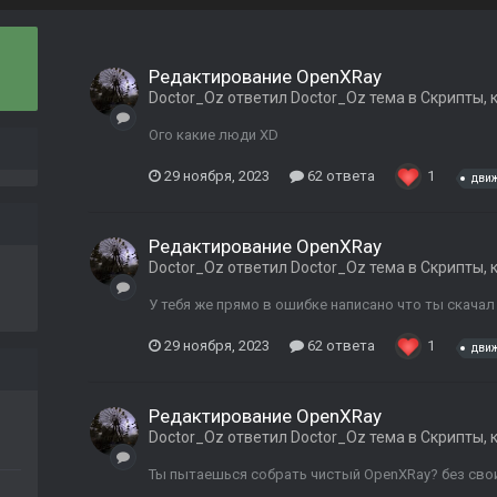
Редактирование OpenXRay
Doctor_Oz
ответил
Doctor_Oz
тема в
Скрипты, 
Ого какие люди XD
29 ноября, 2023
62 ответа
1
дви
Редактирование OpenXRay
Doctor_Oz
ответил
Doctor_Oz
тема в
Скрипты, 
У тебя же прямо в ошибке написано что ты скачал
29 ноября, 2023
62 ответа
1
дви
Редактирование OpenXRay
Doctor_Oz
ответил
Doctor_Oz
тема в
Скрипты, 
Ты пытаешься собрать чистый OpenXRay? без сво