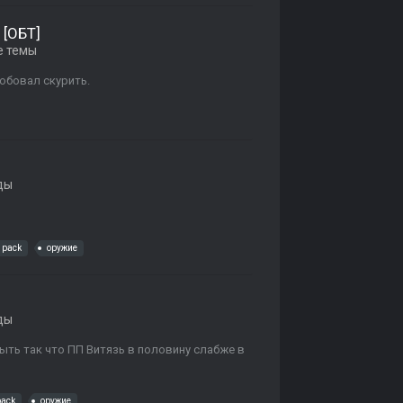
 [ОБТ]
е темы
робовал скурить.
ды
 pack
оружие
ды
быть так что ПП Витязь в половину слабже в
pack
оружие