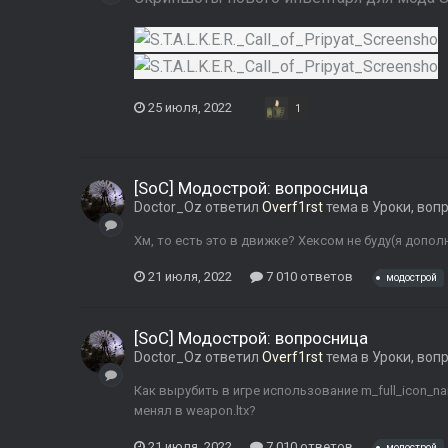
25 июля, 2022
1
[SoC] Модострой: вопросница
Doctor_Oz
ответил
Overf1rst
тема в
Уроки, воп
Хм, то есть это в движке? Хексом не буду(я допо
21 июля, 2022
7 010 ответов
модострой
[SoC] Модострой: вопросница
Doctor_Oz
ответил
Overf1rst
тема в
Уроки, воп
Как вырубить в игре использование m_full_icon_
менял в weapon.ltx?
21 июля, 2022
7 010 ответов
модострой