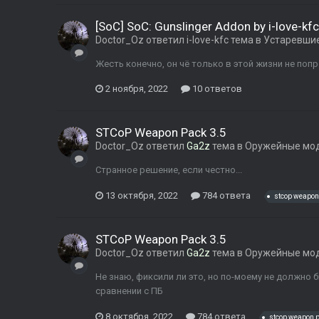
[SoC] SoC: Gunslinger Addon by i-love-kfc
Doctor_Oz
ответил
i-love-kfc
тема в
Устаревши
Жесть конечно, он чё только в этой жизни не поп
2 ноября, 2022
10 ответов
STCoP Weapon Pack 3.5
Doctor_Oz
ответил
Ga2z
тема в
Оружейные мо
Странное решение, если честно...
13 октября, 2022
784 ответа
stcop weapon
STCoP Weapon Pack 3.5
Doctor_Oz
ответил
Ga2z
тема в
Оружейные мо
Не знаю, фиксили ли это, но по-моему не должно 
сравнении с ПБ
8 октября, 2022
784 ответа
stcop weapon 