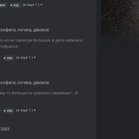
(и ещё 1 )
вки
cop
конфиги, логика, движок
ть но не такая уж большая, в дисе напиши и
 собрался
(и ещё 1 )
cop
конфиги, логика, движок
у то больше на оригинал смахивает... В
(и ещё 1 )
cop
 2023