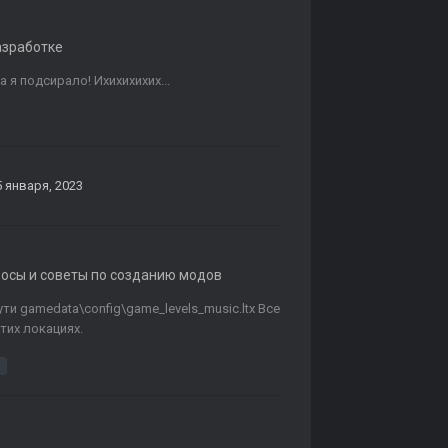
азработке
я подсирало! Ихихихихих...
5 января, 2023
росы и советы по созданию модов
ути gamedata\config\game_levels_music.ltx Все
тих локациях.