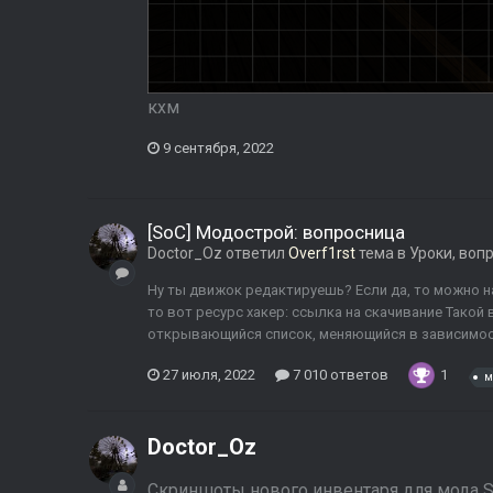
кхм
9 сентября, 2022
[SoC] Модострой: вопросница
Doctor_Oz
ответил
Overf1rst
тема в
Уроки, воп
Ну ты движок редактируешь? Если да, то можно най
то вот ресурс хакер: ссылка на скачивание Такой
открывающийся список, меняющийся в зависимости
27 июля, 2022
7 010 ответов
1
м
Doctor_Oz
Скриншоты нового инвентаря для мода S.T.A