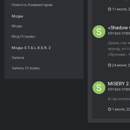
Новость Комментарии
11 июля, 
Моды
Моды
«Shadow 
strraxx
отв
Мод Отзывы
Даааа, как 
Моды S.T.A.L.K.E.R. 2
ерунду, кот
обрезами...
Записи
24 июня, 
Запись Отзывы
MISERY 2.
strraxx
отв
А где кнопк
1 июля, 2