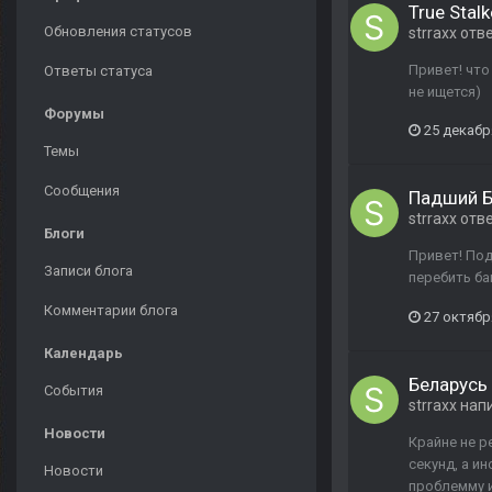
True Stalk
Обновления статусов
strraxx
отв
Привет! что
Ответы статуса
не ищется)
Форумы
25 декабр
Темы
Сообщения
Падший Б
strraxx
отв
Блоги
Привет! Под
Записи блога
перебить ба
Комментарии блога
27 октябр
Календарь
Беларусь
События
strraxx
напи
Новости
Крайне не р
секунд, а ин
Новости
проблемму и