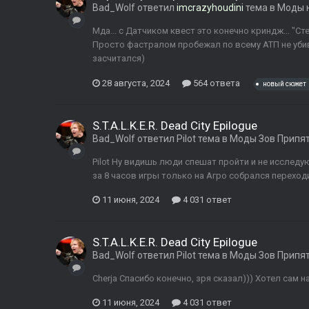
Bad_Wolf
ответил
imcrazyhoudini
тема в
Моды н
Мда... с Датчиком квест это конечно криндж... "Сте
Просто фастралом пробежал по всему АТП не убива
засчитался)
28 августа, 2024
564 ответа
новый сюжет
S.T.A.L.K.E.R. Dead City Epilogue
Bad_Wolf
ответил
Pilot
тема в
Моды Зов Припя
Pilot Ну видишь люди спешат пройти и не исследу
за 8 часов игры только на Агро собрался переход
11 июня, 2024
4 031 ответ
S.T.A.L.K.E.R. Dead City Epilogue
Bad_Wolf
ответил
Pilot
тема в
Моды Зов Припя
Cherja Спасибо конечно, зря сказал))) Хотел сам н
11 июня, 2024
4 031 ответ