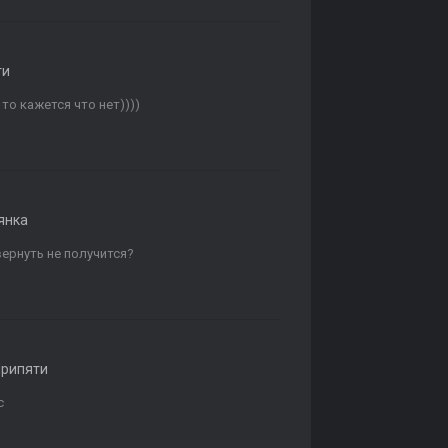
ти
то кажется что нет))))
янка
вернуть не получится?
Припяти
с