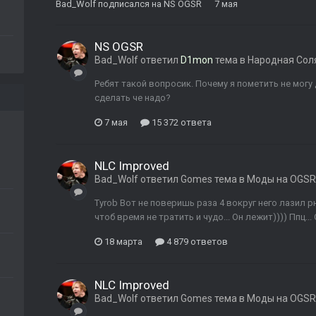
Bad_Wolf
подписался на
NS OGSR
7 мая
NS OGSR
Bad_Wolf
ответил
D1mon
тема в
Народная Сол
Ребят такой вопросик. Почему я пометить не мог
сделать че надо?
7 мая
15 372 ответа
NLC Improved
Bad_Wolf
ответил
Gomes
тема в
Моды на OGSR
Tyrob Вот не поверишь раза 4 вокруг него лазил 
чтоб время не тратить и чудо... Он лежит)))) Ппц...
18 марта
4 879 ответов
NLC Improved
Bad_Wolf
ответил
Gomes
тема в
Моды на OGSR