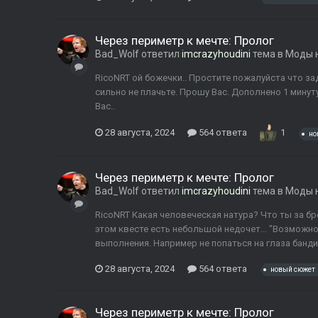
Через периметр к мечте: Пролог
Bad_Wolf
ответил
imcrazyhoudini
тема в
Моды н
RicoNRT ой божечки.. Простите пожалуйста что з
сильно не плачьте. Прошу Вас. Дополнено 1 минут
Вас..
28 августа, 2024
564 ответа
1
но
Через периметр к мечте: Пролог
Bad_Wolf
ответил
imcrazyhoudini
тема в
Моды н
RicoNRT Какая человеческая натура? Что ты за б
этом квесте есть небольшой недочет... "Возможн
выполнения. Например не попаться на глаза бандит
28 августа, 2024
564 ответа
новый сюжет
Через периметр к мечте: Пролог