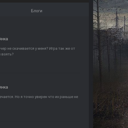
Блоги
янка
нчер не скачивается у меня? Игра так же от
ч взять?
янка
чается. Но я точно уверен что их раньше не