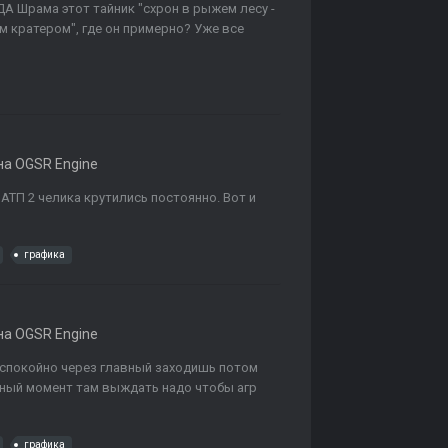
А Шрама этот тайник "схрон в рыжем лесу -
м кратером", где он примерно? Уже все
а OGSR Engine
 АТП 2 челика крутились постоянно. Вот и
графика
а OGSR Engine
ам спокойно через главный заходишь потом
жный момент там выждать надо чтобы агр
графика