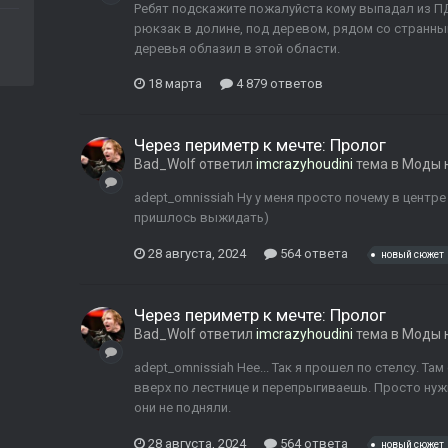
Ребят подскажите пожалуйста кому выпадал из ПД
рюкзак в долине, под деревом, рядом со странны
деревья облазил в этой области.
18 марта
4 879 ответов
Через периметр к мечте: Пролог
Bad_Wolf
ответил
imcrazyhoudini
тема в
Моды н
adept_omnissiah Ну у меня просто почему в центре
пришлось выжидать)
28 августа, 2024
564 ответа
новый сюжет
Через периметр к мечте: Пролог
Bad_Wolf
ответил
imcrazyhoudini
тема в
Моды н
adept_omnissiah Нее... Так я прошел по стелсу. Т
вверх по лестнице и перепрыгиваешь. Просто ну
они не подняли.
28 августа, 2024
564 ответа
новый сюжет