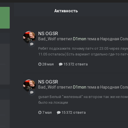
Активность
NS OGSR
Bad_Wolf
ответил
D1mon
тема в
Народная Сол
Ребят подскажите. почему патч от 23.05 через лау
11.05 осталась( Есть вариант отдельно где-то пат
28 мая
15 372 ответа
NS OGSR
Bad_Wolf
ответил
D1mon
тема в
Народная Сол
gusarr Белый "железный" на втором так же не поме
было на локации
7 мая
15 372 ответа