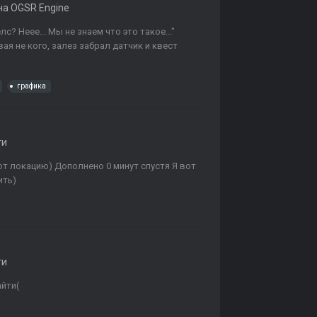
а OGSR Engine
лс? Неее... Мы не знаем что это такое..."
я не кого, залез забрал датчик и квест
графика
ти
ют локацию) Дополнено 0 минут спустя Я вот
ить)
ти
айти(