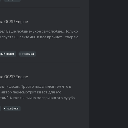
а OGSR Engine
адел Ваше любименькое самолюбие... Только
у спустя Выпейте 40С и все пройдет.. Уверяю
вый сюжет
графика
а OGSR Engine
ред пишешь. Просто поделился тем что в
о автор пересмотрит квест для его
ам." А как ты лично воспринял это сугубо...
графика