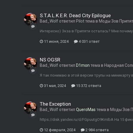
S.T.A.L.K.E.R. Dead City Epilogue
Bad_Wolf
ответил
Pilot
тема в
Моды Зов Припя
Интересно) Экза в Припяти осталась? Мне почему 
11 июня, 2024
4 031 ответ
NS OGSR
Bad_Wolf
ответил
D1mon
тема в
Народная Сол
Я так понимаю в этой версии трупы на миникарту 
31 мая, 2024
15 372 ответа
The Exception
Bad_Wolf
ответил
QueroMas
тема в
Моды Зов 
https://disk.yandex.ru/d/FGpuutgO9KmIbA На 15 фик
12 февраля, 2024
2 984 ответа