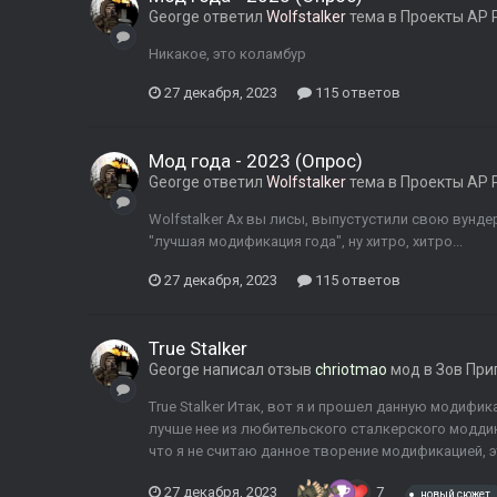
George
ответил
Wolfstalker
тема в
Проекты AP 
Никакое, это коламбур
27 декабря, 2023
115 ответов
Мод года - 2023 (Опрос)
George
ответил
Wolfstalker
тема в
Проекты AP 
Wolfstalker Ах вы лисы, выпустустили свою вунде
"лучшая модификация года", ну хитро, хитро...
27 декабря, 2023
115 ответов
True Stalker
George
написал отзыв
chriotmao
мод в
Зов При
True Stalker Итак, вот я и прошел данную модифика
лучше нее из любительского сталкерского моддинг
что я не считаю данное творение модификацией, эт
27 декабря, 2023
7
новый сюжет