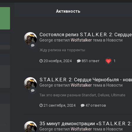
Активность
Состоялся релиз S.T.A.L.K.E.R. 2: Сердц
George
ответил
Wolfstalker
тема в
Новости
Жду релиза на торренты
20 ноября, 2024
851 ответ
1
S.T.A.L.K.E.R. 2: Сердце Чернобыля - н
George
ответил
Wolfstalker
тема в
Новости
Так это версии разные Standart, Deluxe, Ultimate
21 сентября, 2024
47 ответов
35 минут демонстрации «S.T.A.L.K.E.R. 
George
ответил
Wolfstalker
тема в
Новости