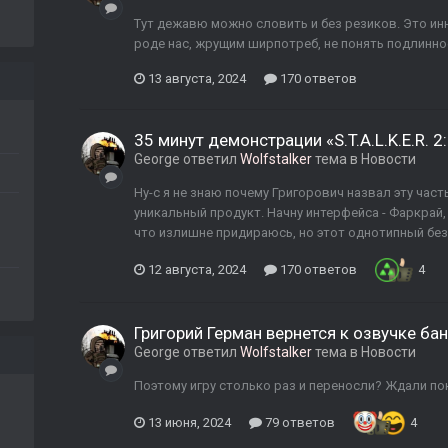
Тут дежавю можно словить и без резиков. Это инн
роде нас, жрущим ширпотреб, не понять подлинно
13 августа, 2024
170 ответов
35 минут демонстрации «S.T.A.L.K.E.R. 
George
ответил
Wolfstalker
тема в
Новости
Ну-с я не знаю почему Григорович назвал эту часть
уникальный продукт. Начну интерфейса - Фаркрай,
что излишне придираюсь, но этот однотипный без
12 августа, 2024
170 ответов
4
Григорий Герман вернется к озвучке банд
George
ответил
Wolfstalker
тема в
Новости
Поэтому игру столько раз и переносли? Ждали по
13 июня, 2024
79 ответов
4