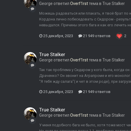
George
ответил
Overf1rst
тема в
True Stalker
Можешь радоваться или плакать, я твой брат по 
Кордона лично побеседовать с Сидором - результ
невыдался. Причины этого бага и как его лечить не
25 декабря, 2023
21 949 ответов
2
True Stalker
George
ответил
Overf1rst
тема в
True Stalker
Так так проблема у Сидаром у кого была, когда о
Драченко? Он звонит на Аграпроме и его монолог
"Я тебя жду салага"( и чет в этом роде), при загру
25 декабря, 2023
21 949 ответов
True Stalker
George
ответил
Overf1rst
тема в
True Stalker
У меня подобного бага не было, хотя тоже мост чи
Но судя по описанию патча 1.1, проблема должна