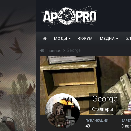
МОДЫ
ФОРУМ
МЕДИА
Б
George
Главная
George
Сталкеры
ПУБЛИКАЦИЙ
ЗАРЕ
49
3 ав