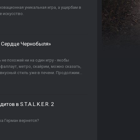
овационная уникальная игра, а ущербам в
е искусство.
2: Сердце Чернобыля»
 не похожей ни на один игру - якобы
 фаллаут, метро, скайрим, можно сказать,
вкусный стиль уже в печени. Продолжим...
итов в S.T.A.L.K.E.R. 2
ка Герман вернется?