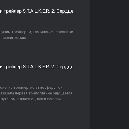
рейлер S.T.A.L.K.E.R. 2: Сердце
дидущим трейлерам, там многие персонажи
- переигрывают.
рейлер S.T.A.L.K.E.R. 2: Сердце
онечно трейлер, но атмосферу той
ая имела первая трилогия - не ощущается
утаном, однако он, как и фоллач...