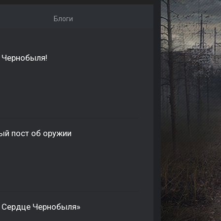
Блоги
е Чернобыля!
овый пост об оружии
2: Сердце Чернобыля»