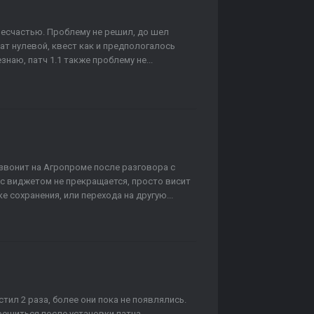
несчастью. Проблему не решил, до шел
ат нулевой, квест как и предпологалось
знаю, патч 1.1 также проблему не...
н звонит на Агропроме после разговора с
 с виджетом не прекращается, просто висит
зке сохранения, или перехода на другую...
стил 2 раза, более они пока не появлялись.
 решиться после установки патча