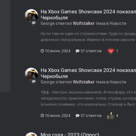
На Xbox Games Showcase 2024 показали т
Чернобыля
George
ответил
Wolfstalker
тема в
Новости
Ну он там не один со странностями. Судя по пре
довольно театральные. Именно в плохом смысле 
10 июня, 2024
57 ответов
1
На Xbox Games Showcase 2024 показали т
Чернобыля
George
ответил
Wolfstalker
тема в
Новости
Уфф...Смотрю экшона навалили. Атмосферу, это к
загадочности, приключения, тоски, страха, котор
(конечно понимаю, что изначально Сталкер и был ш
10 июня, 2024
57 ответов
4
Мод года - 2023 (Опрос)