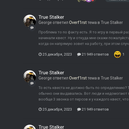
True Stalker
George
ответил
Overf1rst
тема в
True Stalker
Проблема то по факту есть. Я то игру в первый р
начинали квест. Ну и откуда мне скажи пожалуйст
когда он напрямую зовет на работу, при этом случ
25 декабря, 2023
21 949 ответов
1
True Stalker
George
ответил
Overf1rst
тема в
True Stalker
То есть квеста не должно быть по определению? Т
обычно они выдавались. Вот люди и недомогают по
вообще 3 звонка от персов и у каждого квест, чт
25 декабря, 2023
21 949 ответов
True Stalker