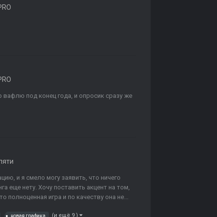
PRO
PRO
р вафлю под конец года, и опросик сразу же
пяти
цию, и я смело могу заявить, что ничего
а еще нету. Хочу поставить акцент на том,
о полноценная игра и по качеству она не...
(и ещё 9 )
новая графика