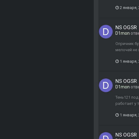
2 января,
NS OGSR
D1mon
отв
Опричник бу
мелочей не 
1 января,
NS OGSR
D1mon
отв
Тень121 под
работает у т
1 января,
NS OGSR