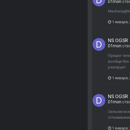
D1mon
отв
Mecheniy@Me
1 января,
NS OGSR
D1mon
отв
Прицел тепе
вообще без 
реагирует.
1 января,
NS OGSR
D1mon
отв
Сильнее все
сглаживание,
1 января,