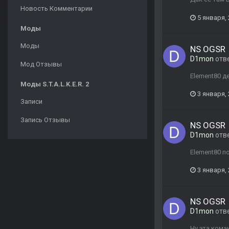
Новость Комментарии
5 января,
Моды
Моды
NS OGSR
D1mon
отв
Мод Отзывы
Element80 д
Моды S.T.A.L.K.E.R. 2
3 января,
Записи
Запись Отзывы
NS OGSR
D1mon
отв
Element80 п
3 января,
NS OGSR
D1mon
отв
Ну эта коман