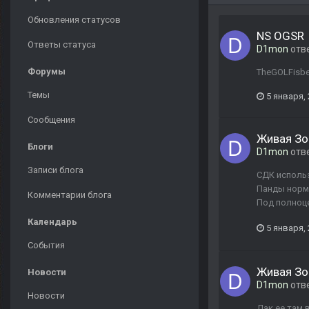
Обновления статусов
NS OGSR
Ответы статуса
D1mon
отв
Форумы
TheGOLFisbe
Темы
5 января,
Сообщения
Живая Зо
Блоги
D1mon
отв
Записи блога
СДК использ
Панды норма
Комментарии блога
Под полноце
Календарь
5 января,
События
Живая Зо
Новости
D1mon
отв
Новости
Дак ее там 