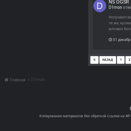
NS OGSR
D1mon
отв
Исправил вы
те же, кром
вложил боле
31 декабр
1
2
НАЗАД
D1mon
Главная
Копирование материалов без обратной ссылки на AP-PR