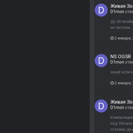
Живая Зо
D1mon
отв
До 50 гигаб
не тестили...
2 января,
NS OGSR
D1mon
отв
swyat если 
2 января,
Живая Зо
D1mon
отв
Компиляция 
под 100 млн 
статики, да