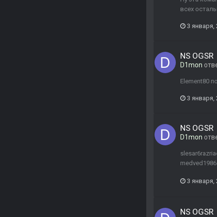
всех осталь
3 января,
NS OGSR
D1mon
отв
Element80 по
3 января,
NS OGSR
D1mon
отв
slesar6razr
medved1986 
3 января,
NS OGSR