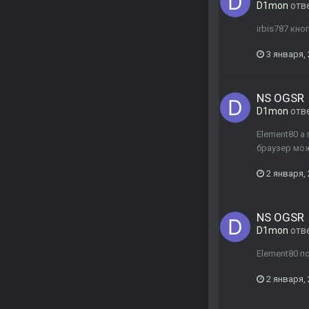
D1mon
отв
irbis787 кн
3 января,
NS OGSR
D1mon
отв
Element80 а
браузер мож
2 января,
NS OGSR
D1mon
отв
Element80 по
2 января,