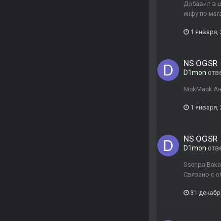
Добавил в ш
инфу по маг
1 января,
NS OGSR
D1mon
отв
NickMack Ан
1 января,
NS OGSR
D1mon
отв
SsenpaiBaka 
Связано с о
31 декабр