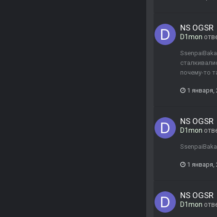
NS OGSR
D1mon
отв
SsenpaiBaka
сталкивалис
почему-то т
1 января,
NS OGSR
D1mon
отв
SsenpaiBaka
1 января,
NS OGSR
D1mon
отв