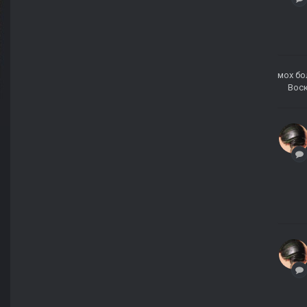
мох б
Воск