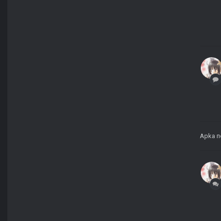
Apka
п