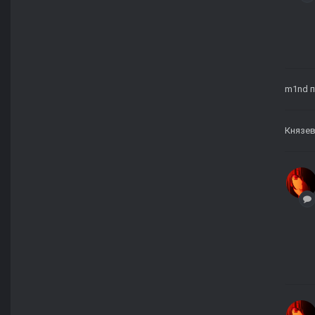
m1nd
п
Князев