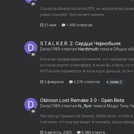
3 раза пробовал пройтиОЛР3, но игра всегда разв
равно спасибо. Зря на него напали.
21 мая
1 450 ответов
S.T.A.L.K.E.R. 2: Сердце Чернобыля
Denis1989
ответил
Hardtmuth
тема в
Общее об
Я всегда придерживался мнения, что наземная тех
которая портит атмосферу. А если бы и била, то 
КПП возле периметра. И если идти дальше, то это б
5 февраля
2 276 ответов
stalker 2
Oblivion Lost Remake 3.0 - Open Beta
Denis1989
ответил
hi_flyer
тема в
Моды Тень Ч
Так народ. Пришел на Свалку, Жаба хочет чтобы я
том лазе, что внутри ведет в тоннель, вход пере
4 августа, 2025
6 584 ответа