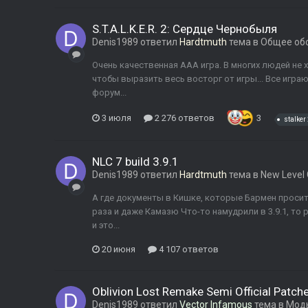
S.T.A.L.K.E.R. 2: Сердце Чернобыля
Denis1989
ответил
Hardtmuth
тема в
Общее об
Очень качественная ААА игра. В многих людей не х
чтобы выразить весь восторг от игры... Все игра
форум...
3 июля
2 276 ответов
3
stalker
NLC 7 build 3.9.1
Denis1989
ответил
Hardtmuth
тема в
New Level
А где документы в Кишке, которые Бармен просит
раза и даже Камазю Что-то намудрили в 3.9.1, то 
и это...
20 июня
4 107 ответов
Oblivion Lost Remake Semi Official Patch
Denis1989
ответил
Vector Infamous
тема в
Моды