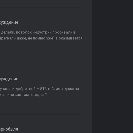
суждение
ет делали, потолок индустрии пробивали в
ерегнали даже, не помню уже) а оказывается
суждение
олучилась добротной – 81% в Стиме, даже на
ься, или как там говорят?
ернобыля