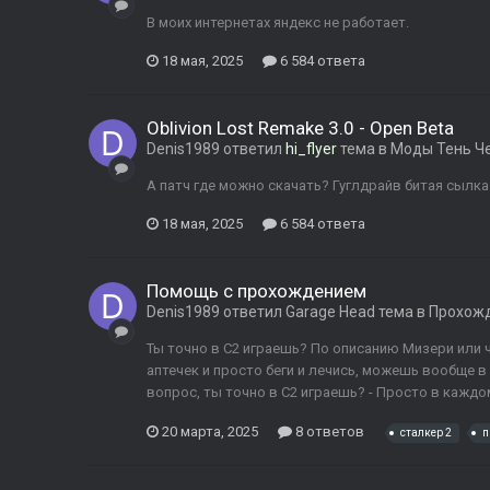
В моих интернетах яндекс не работает.
18 мая, 2025
6 584 ответа
Oblivion Lost Remake 3.0 - Open Beta
Denis1989
ответил
hi_flyer
тема в
Моды Тень Ч
А патч где можно скачать? Гуглдрайв битая сылка
18 мая, 2025
6 584 ответа
Помощь с прохождением
Denis1989
ответил
Garage Head
тема в
Прохожд
Ты точно в С2 играешь? По описанию Мизери или ч
аптечек и просто беги и лечись, можешь вообще в 
вопрос, ты точно в С2 играешь? - Просто в каждом
20 марта, 2025
8 ответов
сталкер 2
п