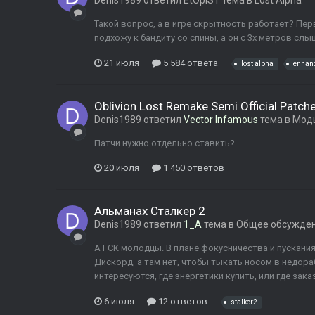
Denis1989
ответил
EtOpIST
тема в
Lost Alpha
Такой вопрос, а в игре скрытность работает? Пер
подхожу к бандиту со спины, а он с 3х метров слы
21 июля
5 584 ответа
lost alpha
enhan
Oblivion Lost Remake Semi Official Patch
Denis1989
ответил
Vector Infamous
тема в
Моды
Патчи нужно отдельно ставить?
20 июля
1 450 ответов
Альманах Сталкер 2
Denis1989
ответил
1_A
тема в
Общее обсужде
А ГСК молодцы. В плане фокусничества и пускания
Дискорд, а там нет, чтобы тыкать носом в недора
интересуются, где энергетики купить, или где заказ
6 июля
12 ответов
stalker2