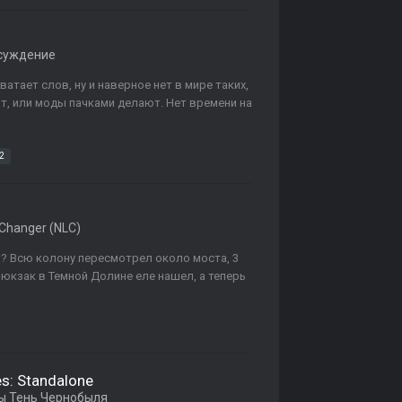
суждение
ватает слов, ну и наверное нет в мире таких,
ют, или моды пачками делают. Нет времени на
 2
 Changer (NLC)
? Всю колону пересмотрел около моста, 3
рюкзак в Темной Долине еле нашел, а теперь
es: Standalone
 Тень Чернобыля