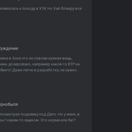
аливалась к походу в Х18. Но Хай Флаеру все
суждение
ника в Зоне это не совсем нужная вещь,
очень дозировано, например какой-то БТР на
инго! Даже легче в разработке, не нужно...
ернобыля
 посмотрел подземку под Депо. Но у меня, в
крыт каким-то ящиком. Это норма или баг?