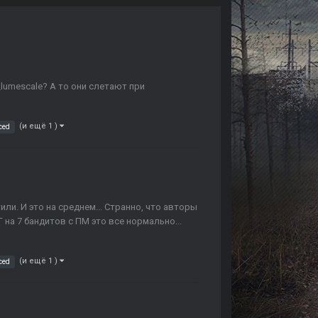
_lumescale? А то они слетают при
(и ещё 1 )
ced
ли. И это на среднем... Странно, что авторы
 на 7 бандитов с ПМ это все нормально...
(и ещё 1 )
ced