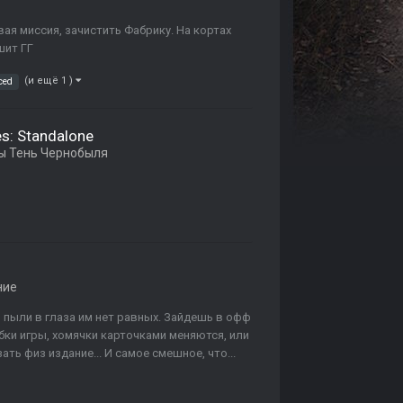
вая миссия, зачистить Фабрику. На кортах
шит ГГ
(и ещё 1 )
ced
es: Standalone
 Тень Чернобыля
ние
 пыли в глаза им нет равных. Зайдешь в офф
бки игры, хомячки карточками меняются, или
ать физ издание... И самое смешное, что...