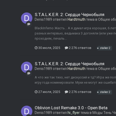
S.T.A.L.K.E.R. 2: Сердце Чернобыля
Denis1989
ответил
Hardtmuth
тема в
Общее об
BlackInferno Жесть... А я думал игра хорошая, 6 л
разных интервью, ведьмака 3 догоняли (или уже п
проходняк, печаль...
30 июля, 2025
2 276 ответов
stalker 2
S.T.A.L.K.E.R. 2: Сердце Чернобыля
Denis1989
ответил
Hardtmuth
тема в
Общее об
А что же так тихо, нет дискуссий и тд? Игра же п
игру года номинировали. Мухи не могут же ошибат
27 июля, 2025
2 276 ответов
stalker 2
Oblivion Lost Remake 3.0 - Open Beta
Denis1989
ответил
hi_flyer
тема в
Моды Тень Ч