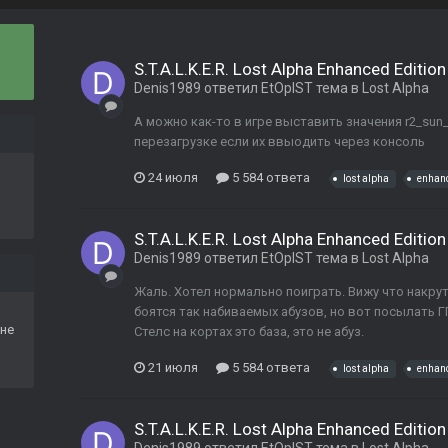
S.T.A.L.K.E.R. Lost Alpha Enhanced Edition
Denis1989
ответил
EtOpIST
тема в
Lost Alpha
А можно как-то в игре выставить значения r2_sun
перезагрузке если их ввыодить через консоль
24 июля
5 584 ответа
lost alpha
enhan
S.T.A.L.K.E.R. Lost Alpha Enhanced Edition
Denis1989
ответил
EtOpIST
тема в
Lost Alpha
Жаль. Хотел нормально поиграть. Вижу что накрути
боятся так набиваемых абузов, но вот посылать ГГ
не
Стелс на кортах это база, это не абуз.
21 июля
5 584 ответа
lost alpha
enhan
S.T.A.L.K.E.R. Lost Alpha Enhanced Edition