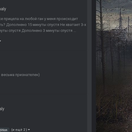
aly
ке прицела на любой ган у меня происходит
ть? Дополнено 15 минуты спустя Не хватает 3-х
уты спустя Дополнено 3 минуты спустя ...
ы весьма признателен)
aly
(и ещё 2 )
dition