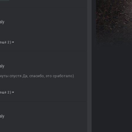
aly
 ещё 2 )
aly
уты спустя Да, спасибо, это сработало)
 ещё 2 )
aly