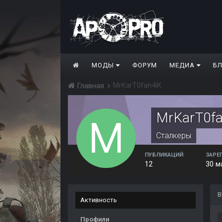
МОДЫ
ФОРУМ
МЕДИА
Б
MrKarT0fan4iK
Главная
MrKarT0fa
Сталкеры
ПУБЛИКАЦИЙ
ЗАРЕ
12
30 м
В
Активность
Профили