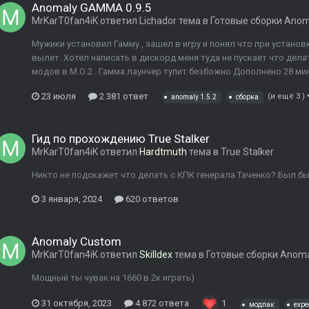
Anomaly GAMMA 0.9.5
MrKarT0fan4iK
ответил
Lichador
тема в
Готовые сборки Anom
Мужики установил Гамму , зашел в игру и понял что при установ
вылет. Хотел написать в дискорд меня туда не пускает что дела
модов в М.О.2 . Гамма лаунчер тупит безбожно Дополнено 28 мин
23 июля
2 381 ответ
(и ещё 3 )
anomaly 1.5.2
сборка
Гид по прохождению True Stalker
MrKarT0fan4iK
ответил
Hardtmuth
тема в
True Stalker
Никто не подскажет что делать с КПК генерала Таченко? Был б
3 января, 2024
620 ответов
Anomaly Custom
MrKarT0fan4iK
ответил
Skilldex
тема в
Готовые сборки Anom
Мощный ты чувак на 1660 в 2к играть)
31 октября, 2023
4 872 ответа
1
модпак
expe