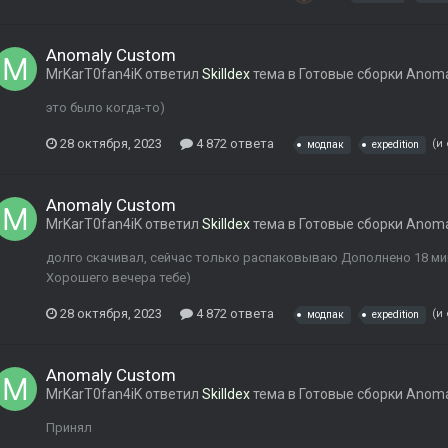
Anomaly Custom
MrKarT0fan4iK
ответил
Skilldex
тема в
Готовые сборки Anom
это было когда-то)
28 октября, 2023
4 872 ответа
(и
модпак
expedition
Anomaly Custom
MrKarT0fan4iK
ответил
Skilldex
тема в
Готовые сборки Anom
долго скачивал, сейчас только распаковываю Дополнено 18 мин
Хорошего вечера тебе)
28 октября, 2023
4 872 ответа
(и
модпак
expedition
Anomaly Custom
MrKarT0fan4iK
ответил
Skilldex
тема в
Готовые сборки Anom
Принял