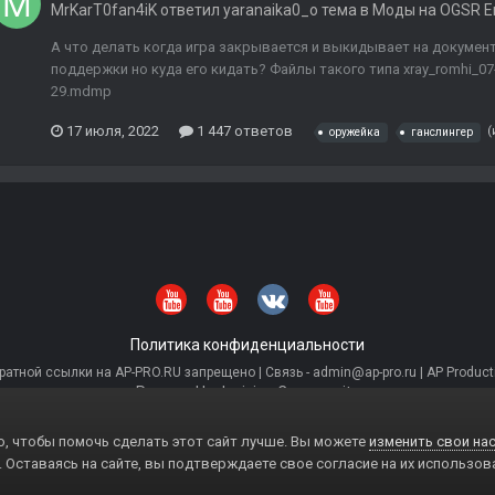
MrKarT0fan4iK
ответил
yaranaika0_o
тема в
Моды на OGSR E
А что делать когда игра закрывается и выкидывает на документ
поддержки но куда его кидать? Файлы такого типа xray_romhi_07-
29.mdmp
17 июля, 2022
1 447 ответов
(
оружейка
ганслингер
Политика конфиденциальности
тной ссылки на AP-PRO.RU запрещено | Связь - admin@ap-pro.ru | AP Producti
Powered by Invision Community
, чтобы помочь сделать этот сайт лучше. Вы можете
изменить свои нас
. Оставаясь на сайте, вы подтверждаете свое согласие на их использов