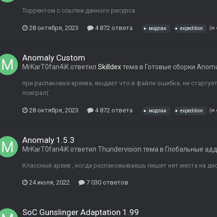
Торрентом с ссылки данного ресурса
28 октября, 2023
4 872 ответа
(и
модпак
expedition
Anomaly Custom
MrKarT0fan4iK
ответил
Skilldex
тема в
Готовые сборки Anom
при распаковке архива, выдает что в файле ошибка, не стартуе
поиграл(
28 октября, 2023
4 872 ответа
(и
модпак
expedition
Anomaly 1.5.3
MrKarT0fan4iK
ответил
Thundervision
тема в
Глобальные ад
Классный архив , когда распаковываешь пишет нет места на дис
24 июля, 2022
7 030 ответов
SoC Gunslinger Adaptation 1.99