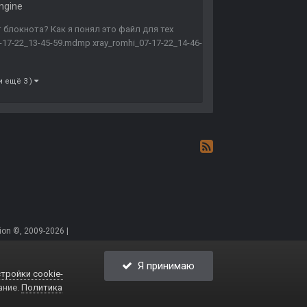
ngine
 блокнота? Как я понял это файл для тех
17-22_13-45-59.mdmp xray_romhi_07-17-22_14-46-
и ещё 3 )
on ©, 2009-2026 |
Я принимаю
тройки cookie-
ание.
Политика