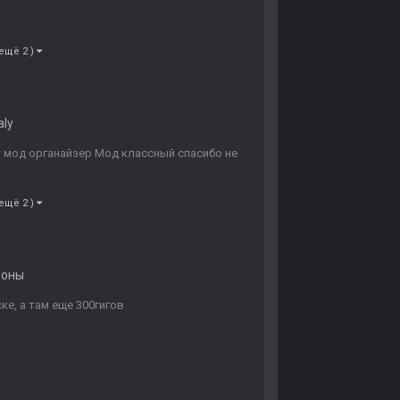
 ещё 2 )
aly
т мод органайзер Мод классный спасибо не
 ещё 2 )
доны
ке, а там еще 300гигов