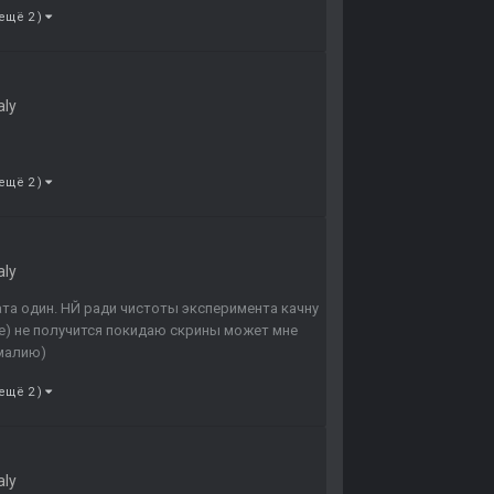
 ещё 2 )
aly
 ещё 2 )
aly
ата один. НЙ ради чистоты эксперимента качну
бе) не получится покидаю скрины может мне
омалию)
 ещё 2 )
aly