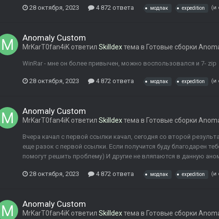
28 октября, 2023
4 872 ответа
(и
модпак
expedition
Anomaly Custom
MrKarT0fan4iK
ответил
Skilldex
тема в
Готовые сборки Anom
WinRar - мне он более привычен, можно воспользовался и 7- zip
28 октября, 2023
4 872 ответа
(и
модпак
expedition
Anomaly Custom
MrKarT0fan4iK
ответил
Skilldex
тема в
Готовые сборки Anom
Вчера качал с первой ссылки качал, сегодня со второй результ
еще разок с первой ссылки. Если получится буду благодарен те
помогут решить проблему) И другие не вляпаются в данную ан
28 октября, 2023
4 872 ответа
(и
модпак
expedition
Anomaly Custom
MrKarT0fan4iK
ответил
Skilldex
тема в
Готовые сборки Anom