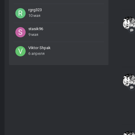
rgrg323
10 мая
stasik96
9 мая
Viktor Shpak
6 апреля