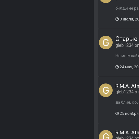
билды не р
3 июля, 2
Старые
gleb1234
оп
Не могу най
24 мая, 20
R.M.A. At
gleb1234
о
да блин, об
25 ноября
R.M.A. At
gleb1234
о