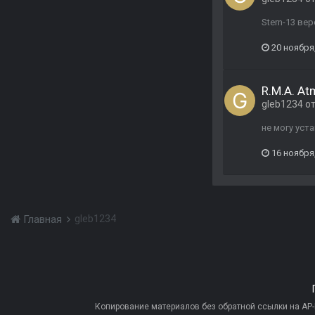
Stern-13 ве
20 ноября
R.M.A. At
gleb1234
о
не могу уст
16 ноября
gleb1234
Главная
Копирование материалов без обратной ссылки на AP-PR