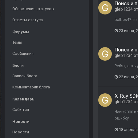
Поиск и 
Обновления статусов
gleb1234
о
balbes47 то
Ответы статуса
23 июня, 
Форумы
Темы
Поиск и 
Сообщения
gleb1234
о
Блоги
Ребят, есть
Записи блога
22 июня, 
Комментарии блога
X-Ray SDK
Календарь
gleb1234
о
События
denis2000 в
ошибку
Новости
18 апреля
Новости