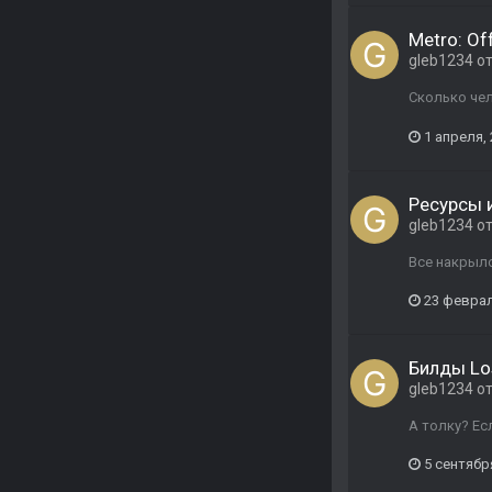
Metro: Of
gleb1234
о
Сколько че
1 апреля,
Ресурсы 
gleb1234
о
Все накрыл
23 феврал
Билды Lo
gleb1234
о
А толку? Ес
5 сентябр