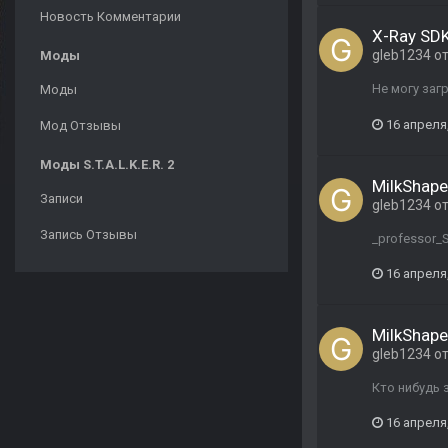
Новость Комментарии
X-Ray SDK
gleb1234
о
Моды
Не могу заг
Моды
16 апреля
Мод Отзывы
Моды S.T.A.L.K.E.R. 2
MilkShape
Записи
gleb1234
о
Запись Отзывы
_professor_
16 апреля
MilkShape
gleb1234
о
Кто нибудь 
16 апреля