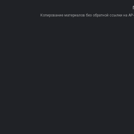
Копирование материалов без обратной ссылки на AP-PR