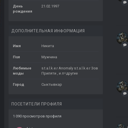
День
21.02.1997
рождения
ДОПОЛНИТЕЛЬНАЯ ИНФОРМАЦИЯ
Имя
Никита
Пол
Мужчина
Любимые
s.t.a.l.k.e.r Anomaly s.t.a.l.k.e.r Зов
моды
Припяти , и л=другие
Город
Сыктывкар
ПОСЕТИТЕЛИ ПРОФИЛЯ
1 090 просмотров профиля