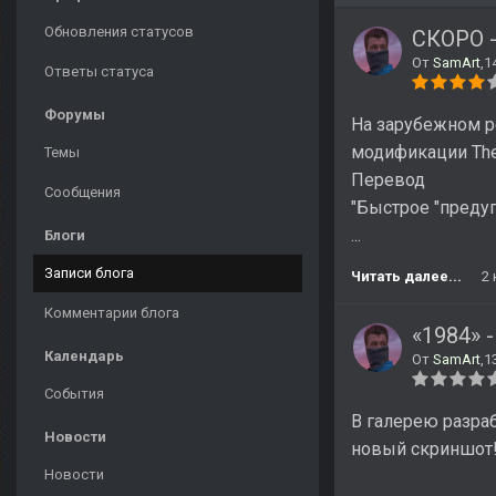
Обновления статусов
СКОРО -
От
SamArt
,
1
Ответы статуса
Форумы
На зарубежном р
модификации The
Темы
Перевод
Сообщения
"Быстрое "преду
...
Блоги
Записи блога
Читать далее...
2
Комментарии блога
«1984» 
Календарь
От
SamArt
,
1
События
В галерею разра
Новости
новый скриншот
Новости