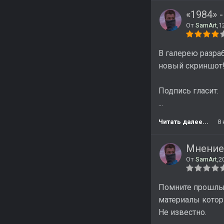
«1984» 
От
SamArt
,
1
В галерею разра
новый скриншот
Подпись гласит:
...
Читать далее...
8
Мнение 
От
SamArt
,
2
Помните прошлый
материалы котор
Не известно.