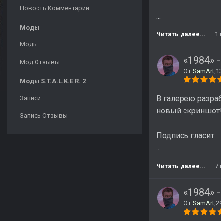
Новость Комментарии
...
Моды
Читать далее...
1
Моды
«1984» 
Мод Отзывы
От
SamArt
,
1
Моды S.T.A.L.K.E.R. 2
В галерею разра
Записи
новый скриншот
Запись Отзывы
Подпись гласит:
...
Читать далее...
7
«1984» 
От
SamArt
,
2