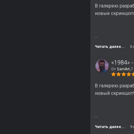
В галерею разра
новые скриншот
...
Читать далее...
6
«1984» 
От
SamArt
,
7
В галерею разра
новый скриншот! 
...
Читать далее...
9