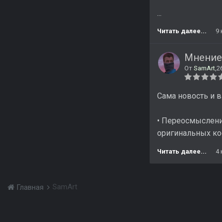
...
Читать далее...
9
Мнение 
От
SamArt
,
2
Сама новость и в
• Переосмыслени
оригинальных кос
Читать далее...
4
SamArt
Главная