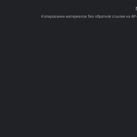
Копирование материалов без обратной ссылки на AP-PR