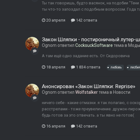
Ты так говоришь, будто васянок, на подобии "Тен
ты что-то запоздал с подобным вопросом. Года та
20 апреля
142 ответа
Закон Шляпки - постироничный лутер-ш
Ognom
ответил
CocksuckSoftware
тема в
Моды 
А там ещё одно задание есть. От Сидоровича
18 апреля
1 834 ответа
любовь
лесби
Анонсирован «Закон Шляпки: Reprise»
Ognom
ответил
Wolfstalker
тема в
Новости
ничего себе - какие отмазки. я так полагаю, с ос
расстрелами - тоже преувеличение. дружок-пирож
будь готов за это отвечать. а ты явно не готов(
16 апреля
142 ответа