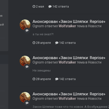
2 мая
142 ответа
ия
Анонсирован «Закон Шляпки: Reprise»
ный
Ognom
ответил
Wolfstalker
тема в
Новости
а ты не знал?!
28 апреля
142 ответа
Анонсирован «Закон Шляпки: Reprise»
Ognom
ответил
Wolfstalker
тема в
Новости
Не зенщины
28 апреля
142 ответа
Анонсирован «Закон Шляпки: Reprise»
Ognom
ответил
Wolfstalker
тема в
Новости
Закон Шляпки тоже что-то новое. А Возбуждение 2