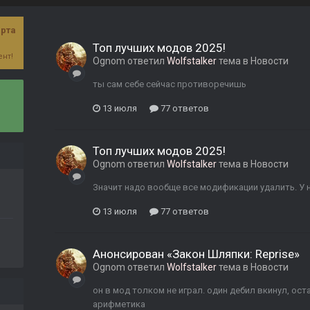
арта
Топ лучших модов 2025!
нт!
Ognom
ответил
Wolfstalker
тема в
Новости
ты сам себе сейчас противоречишь
13 июля
77 ответов
Топ лучших модов 2025!
Ognom
ответил
Wolfstalker
тема в
Новости
Значит надо вообще все модификации удалить. У 
13 июля
77 ответов
Анонсирован «Закон Шляпки: Reprise»
Ognom
ответил
Wolfstalker
тема в
Новости
он в мод толком не играл. один дебил вкинул, ост
арифметика