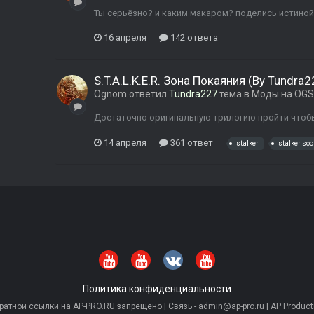
Ты серьёзно? и каким макаром? поделись истиной
16 апреля
142 ответа
S.T.A.L.K.E.R. Зона Покаяния (By Tundra2
Ognom
ответил
Tundra227
тема в
Моды на OGS
Достаточно оригинальную трилогию пройти чтоб
14 апреля
361 ответ
stalker
stalker soc
Политика конфиденциальности
тной ссылки на AP-PRO.RU запрещено | Связь - admin@ap-pro.ru | AP Producti