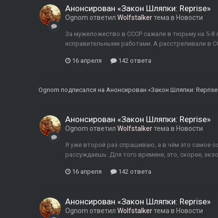
Анонсирован «Закон Шляпки: Reprise»
Ognom
ответил
Wolfstalker
тема в
Новости
За мужеложество в СССР сажали в тюрьму на 5-8 л
исправительными работами. А расстреливали в СС
16 апреля
142 ответа
Ognom
подписался на
Анонсирован «Закон Шляпки: Reprise
Анонсирован «Закон Шляпки: Reprise»
Ognom
ответил
Wolfstalker
тема в
Новости
Я уже второй раз спрашиваю, а в чём это самое 
рассуждаешь. Для того времени, это, скорее, экз
16 апреля
142 ответа
Анонсирован «Закон Шляпки: Reprise»
Ognom
ответил
Wolfstalker
тема в
Новости