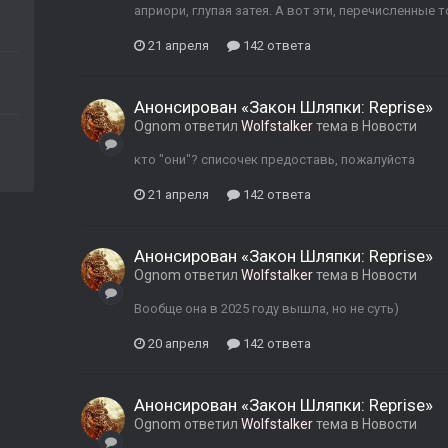
априори, глупая затея. А вот эти, перечисленные 
21 апреля
142 ответа
Анонсирован «Закон Шляпки: Reprise»
Ognom
ответил
Wolfstalker
тема в
Новости
кто "они"? списочек предоставь, пожалуйста
21 апреля
142 ответа
Анонсирован «Закон Шляпки: Reprise»
Ognom
ответил
Wolfstalker
тема в
Новости
Вообще она в 2025 году вышла, но не суть)
20 апреля
142 ответа
Анонсирован «Закон Шляпки: Reprise»
Ognom
ответил
Wolfstalker
тема в
Новости