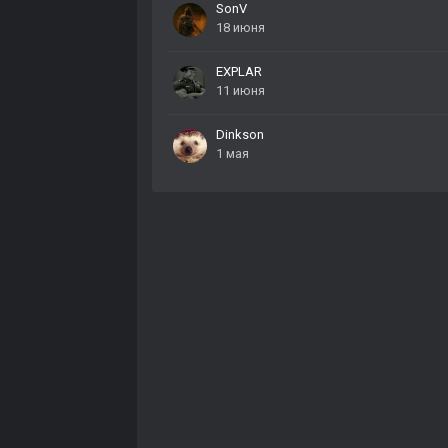
SonV
18 июня
EXPLAR
11 июня
Dinkson
1 мая