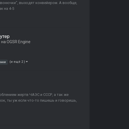
и вонючки", выходят конвейером. А вообще,
к на 4-5
утер
на OGSR Engine
(и ещё 2 )
янки
корблением жертв ЧАЭС и СССР, а так же
ок, ты уж если что-то пишешь и говоришь,