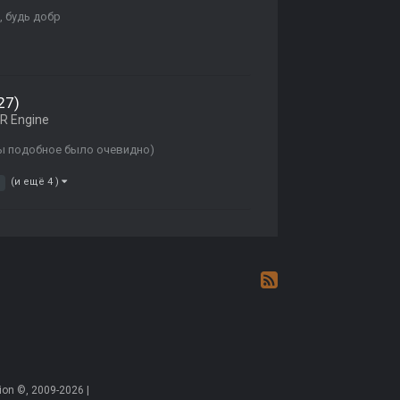
, будь добр
27)
R Engine
ы подобное было очевидно)
(и ещё 4 )
on ©, 2009-2026 |