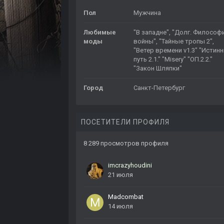
Пол
Мужчина
Любимые
"В западне", "Долг. Философ
моды
войны", "Тайные тропы 2",
"Ветер времени v1.3" "Истин
путь 2.1." "Misery" "ОП.2.2."
"Закон Шляпки"
Город
Санкт-Петербург
ПОСЕТИТЕЛИ ПРОФИЛЯ
8 289 просмотров профиля
imcrazyhoudini
21 июля
Madcombat
14 июля