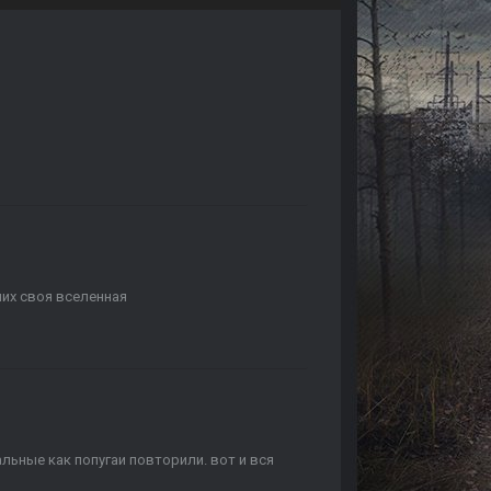
них своя вселенная
альные как попугаи повторили. вот и вся