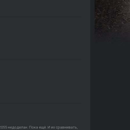
055 недоделан. Пока ещё. И их сравнивать,