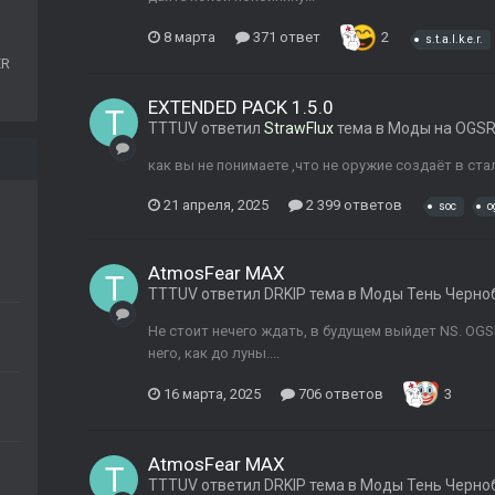
8 марта
371 ответ
2
s.t.a.l.k.e.r.
ER
EXTENDED PACK 1.5.0
TTTUV
ответил
StrawFlux
тема в
Моды на OGSR
как вы не понимаете ,что не оружие создаёт в ст
21 апреля, 2025
2 399 ответов
soc
o
AtmosFear MAX
TTTUV
ответил
DRKIP
тема в
Моды Тень Черно
Не стоит нечего ждать, в будущем выйдет NS. OGS
него, как до луны....
16 марта, 2025
706 ответов
3
AtmosFear MAX
TTTUV
ответил
DRKIP
тема в
Моды Тень Черно