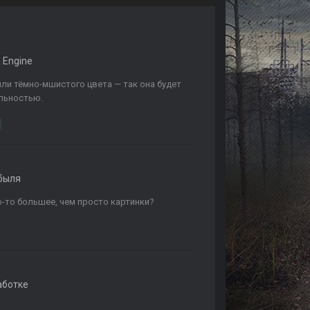
 Engine
ли тёмно-мшистого цвета — так она будет
льностью.
быля
о-то большее, чем просто картинки?
аботке