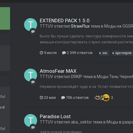
EXTENDED PACK 1.5.0
TTTUV
ответил
StrawFlux
тема в
Моды на OGSR
Было бы лучше сделать текстуру поверхности зем
меньше контрастировать с ярко-зелёной растите
9 июля
2 399 ответов
soc
ogsr engine
AtmosFear MAX
TTTUV
ответил
DRKIP
тема в
Моды Тень Черно
Неужели произойдёт чудо и за 10 лет появится чт
fol
23 мая
706 ответов
3
s4l
Paradise Lost
TTTUV
ответил
aka_sektor
тема в
Моды в разр
fol
дайте покой покойнику...