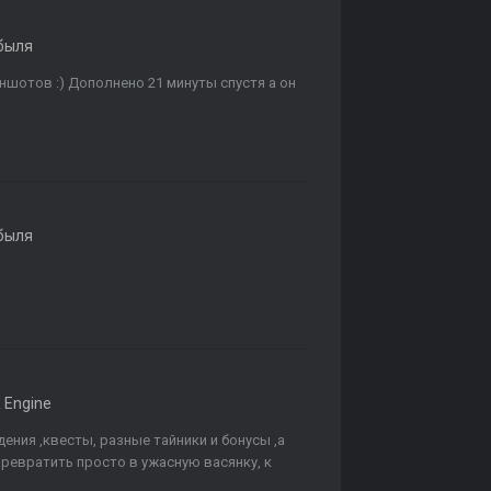
быля
иншотов :) Дополнено 21 минуты спустя а он
быля
 Engine
ения ,квесты, разные тайники и бонусы ,а
ревратить просто в ужасную васянку, к