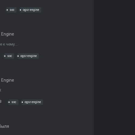
soc
ogsr engine
 Engine
 к чему...
soc
ogsr engine
 Engine
R
3
soc
ogsr engine
быля