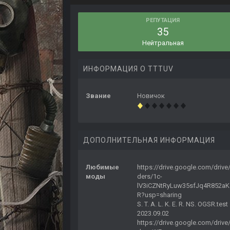
РЕПУТАЦИЯ
35
Нейтральная
ИНФОРМАЦИЯ О TTTUV
Звание
Новичок
ДОПОЛНИТЕЛЬНАЯ ИНФОРМАЦИЯ
Любимые
https://drive.google.com/drive/
моды
ders/1c-
lV3iCZNtRyLuw35sfJq4R852aK
R?usp=sharing
S. T. A. L. K. E. R. NS. OGSR.test
2023.09.02
https://drive.google.com/drive/