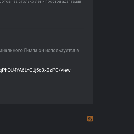
ншотов , за столько лет и простой адаптации
инального Гимпа он используется в
XSajqPhQU4YA6LYOJj5o3x0zPO/view