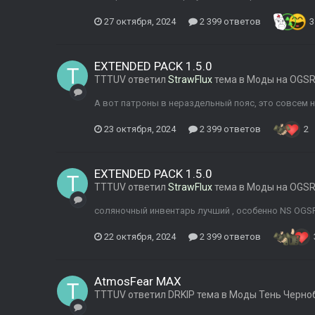
27 октября, 2024
2 399 ответов
3
EXTENDED PACK 1.5.0
TTTUV
ответил
StrawFlux
тема в
Моды на OGSR
А вот патроны в нераздельный пояс, это совсем не
23 октября, 2024
2 399 ответов
2
EXTENDED PACK 1.5.0
TTTUV
ответил
StrawFlux
тема в
Моды на OGSR
соляночный инвентарь лучший , особенно NS OGS
22 октября, 2024
2 399 ответов
AtmosFear MAX
TTTUV
ответил
DRKIP
тема в
Моды Тень Черно