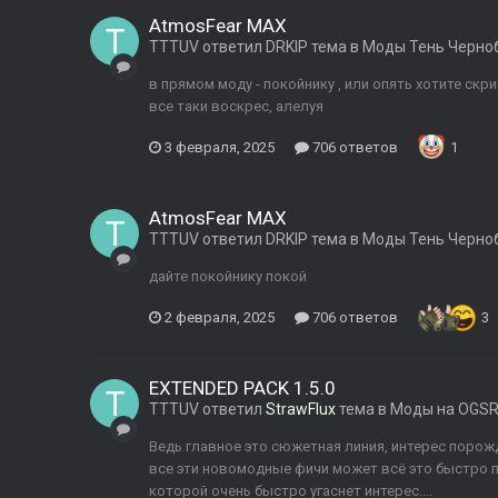
AtmosFear MAX
TTTUV
ответил
DRKIP
тема в
Моды Тень Черно
в прямом моду - покойнику , или опять хотите скр
все таки воскрес, алелуя
3 февраля, 2025
706 ответов
1
AtmosFear MAX
TTTUV
ответил
DRKIP
тема в
Моды Тень Черно
дайте покойнику покой
2 февраля, 2025
706 ответов
3
EXTENDED PACK 1.5.0
TTTUV
ответил
StrawFlux
тема в
Моды на OGSR
Ведь главное это сюжетная линия, интерес порожд
все эти новомодные фичи может всё это быстро п
которой очень быстро угаснет интерес....