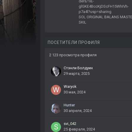
ders/1iE-
glGKE4BccKjDScFH15WhIVh-
p7a4l?usp=sharing
SOL ORIGINAL BALANS MAST
SKIL
ПОСЕТИТЕЛИ ПРОФИЛЯ
2 123 просмотра профиля
Стэнли Болдуин
29 марта, 2025
Waryok
30 мая, 2024
Hunter
30 апреля, 2024
svi_042
25 февраля, 2024