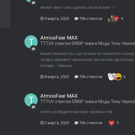
может мне тоже сделать свой проект ?
9 марта, 2025
706 ответов
4
AtmosFear MAX
TTTUV
ответил
DRKIP
тема в
Моды Тень Черно
Какие скриншоты, где солнце на горизонте а вокру
люди и деревья чёрные как смола или где солнце з
полден....смешно..
8 марта, 2025
706 ответов
3
AtmosFear MAX
TTTUV
ответил
DRKIP
тема в
Моды Тень Черно
опять разбудили мастера скриншотов
2 марта, 2025
706 ответов
5