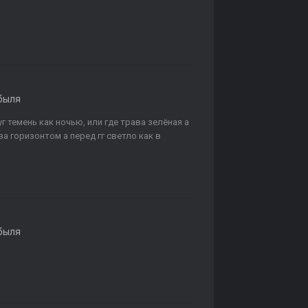
быля
г темень как ночью, или где трава зелёная а
а горизонтом а перед гг светло как в
быля