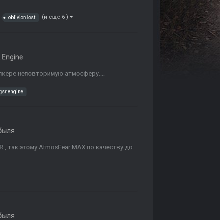
(и ещё 6 )
oblivion lost
 Engine
алкере неповторимую атмосферу....
gsr engine
быля
R , так этому AtmosFear MAX по качеству до
быля