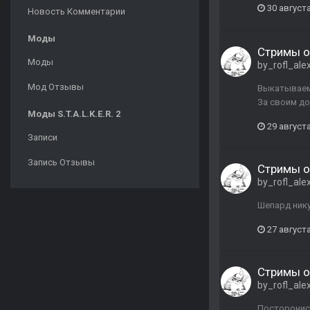
30 августа
Новость Комментарии
Моды
Стримы о
Моды
by_rofl_ale
Мод Отзывы
Выкатываем 
За своим д
Моды S.T.A.L.K.E.R. 2
29 августа
Записи
Запись Отзывы
Стримы о
by_rofl_ale
Шепард нику
27 августа
Стримы о
by_rofl_ale
Посторонис