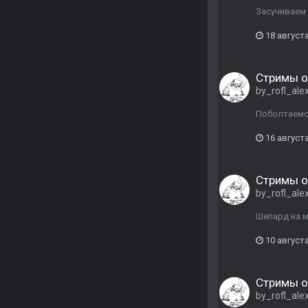
Засучиваем 
18 августа
Стримы о
by_rofl_ale
Поболтаемся
16 августа
Стримы о
by_rofl_ale
Шепард на мо
10 августа
Стримы о
by_rofl_ale