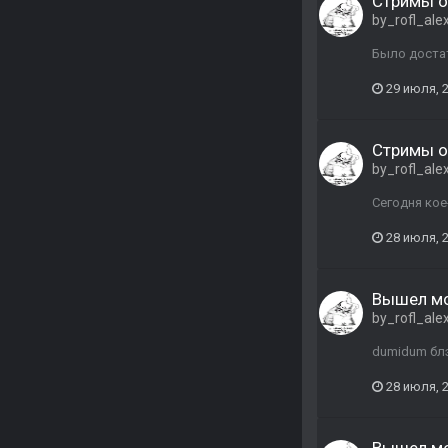
Стримы о
by_rofl_ale
Было достат
29 июля, 
Стримы о
by_rofl_ale
Сегодня кое
28 июля, 
Вышел мо
by_rofl_ale
dumidum блэ
28 июля, 