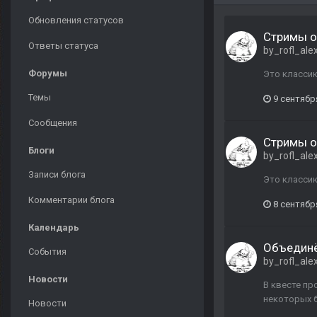
Обновления статусов
Стримы о
Ответы статуса
by_rofl_ale
Форумы
Это классик
Темы
9 сентябр
Сообщения
Стримы о
Блоги
by_rofl_ale
Записи блога
Это классик
Комментарии блога
8 сентябр
Календарь
Объединё
События
by_rofl_ale
Новости
В квесте пр
некоторых б
Новости