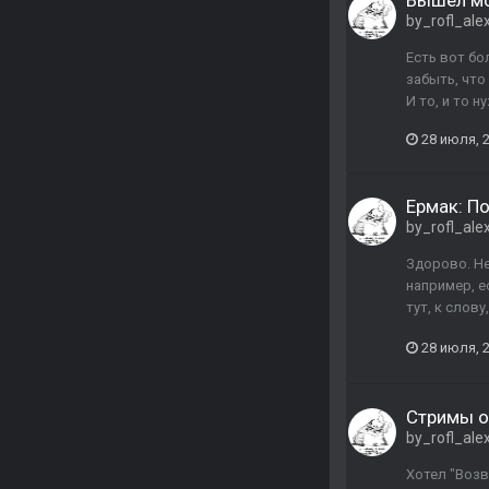
Вышел мо
by_rofl_ale
Есть вот бо
забыть, что
И то, и то н
28 июля, 
Ермак: П
by_rofl_ale
Здорово. Не
например, е
тут, к слов
28 июля, 
Стримы о
by_rofl_ale
Хотел "Возв