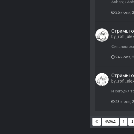
&nbsp; / &nb
25 июля, 
Стримы о
by_rofl_ale
Финалим осн
24 июля, 
Стримы о
by_rofl_ale
И сегодня то
23 июля, 
1
2
НАЗАД