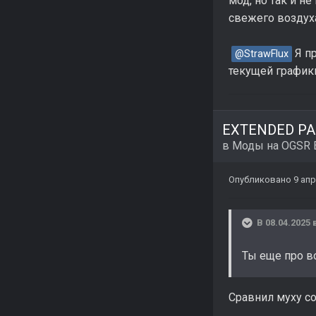
мод, но так и н
свежего воздух
Я пр
@StrawFlux
текущей графики
EXTENDED PAC
в
Моды на OGSR 
Опубликовано
9 апр
В 08.04.2025 
Ты еще про в
Сравнил муху со