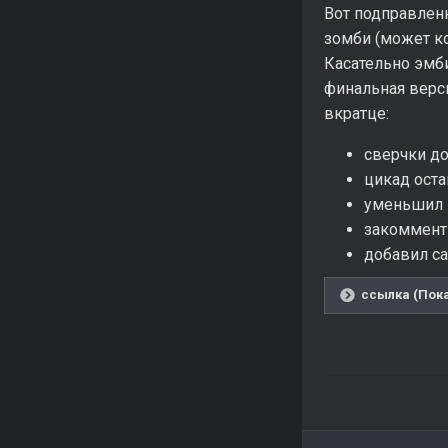
Вот подправлен
зомби (может ко
Касательно эмби
финальная верси
вкратце:
сверчки д
цикад оста
уменьшил 
закоммент
добавил ca
ссылка (Пока