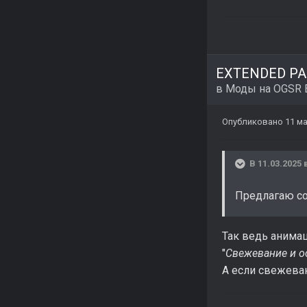
EXTENDED PAC
в
Моды на OGSR 
Опубликовано
11 ма
В 11.03.2025 
Предлагаю со
Так ведь анима
"
Свежевание и о
А если свежеван