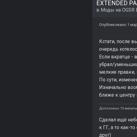
EXTENDED PAC
в
Моды на OGSR 
Опубликовано
1 мар
Кстати, после в
очередь хотелос
Если вкратце - 
убрал/уменьшил 
мелкие правки,
По сути, изменен
Изначально воо
ближе к центру 
Дополнено 15 минуты
Сделал ещё неб
к ГГ, а то как-т
друг)