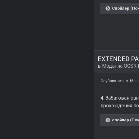
Спойлер (Пок
EXTENDED PAC
в
Моды на OGSR 
Опубликовано
16 ян
4. Забагован ра
прохождения по
спойлер (Пок