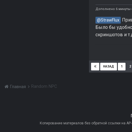
Дополнено 6 минуты 
Прив
@StrawFlux
Было бы удобно
скриншотов и т.
1
2
НАЗАД
Random NPC
Главная
Копирование материалов без обратной ссылки на AP-PR