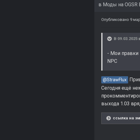
в
Моды на OGSR 
Опубликовано
9 мар
В 09.03.2025 
- Мои правки
NPC
Прив
@StrawFlux
Сегодня ещё нем
прокомментиров
выхода 1.03 вря
ссылка на эм