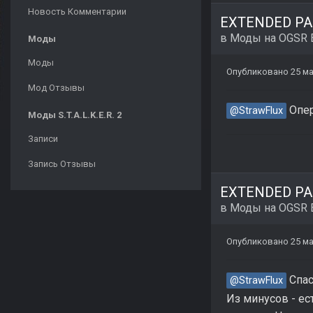
Новость Комментарии
EXTENDED PAC
в
Моды на OGSR 
Моды
Моды
Опубликовано
25 ма
Мод Отзывы
Опер
@StrawFlux
Моды S.T.A.L.K.E.R. 2
Записи
Запись Отзывы
EXTENDED PAC
в
Моды на OGSR 
Опубликовано
25 ма
Спас
@StrawFlux
Из минусов - ес