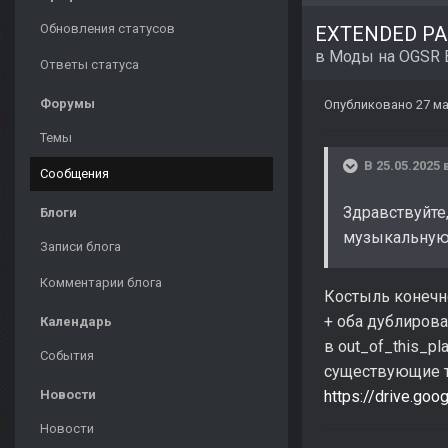
Обновления статусов
EXTENDED PAC
в
Моды на OGSR 
Ответы статуса
Форумы
Опубликовано
27 ма
Темы
В 25.05.2025 
Сообщения
Здравствуйте,
Блоги
музыкальную т
Записи блога
Комментарии блога
Костыль конечн
+ оба дублирова
Календарь
в out_of_this_pl
События
существующие т
Новости
https://drive.g
Новости