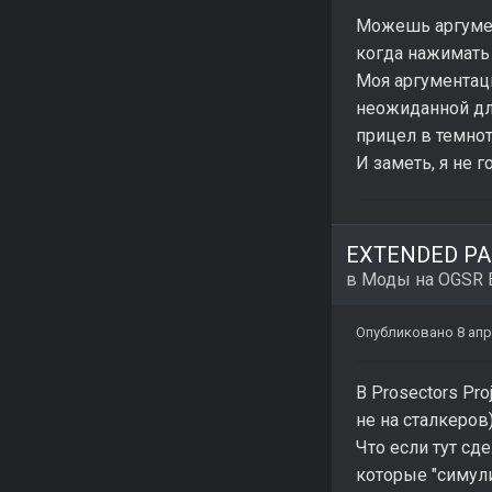
Можешь аргумен
когда нажимать
Моя аргументаци
неожиданной для
прицел в темнот
И заметь, я не 
EXTENDED PAC
в
Моды на OGSR 
Опубликовано
8 апр
В Prosectors Pr
не на сталкеров
Что если тут сд
которые "симул