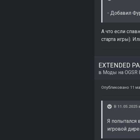
- Добавил Фур
А что если спав
старта игры). И
EXTENDED PAC
в
Моды на OGSR 
Опубликовано
11 ма
В 11.05.2025 
Я попытался в 
игровой дире