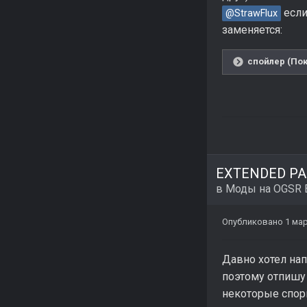
если
@StrawFlux
заменяется:
спойлер (Пок
EXTENDED PAC
в
Моды на OGSR 
Опубликовано
1 мар
Давно хотел нап
поэтому отпишу 
некоторые спор