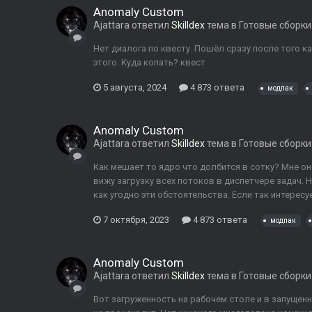
Anomaly Custom
Ajattara
ответил
Skilldex
тема в
Готовые сборки
Нет диалога по квесту. Пошёл сразу после того к
этого. Куда копать? квест
5 августа, 2024
4 873 ответа
модпак
Anomaly Custom
Ajattara
ответил
Skilldex
тема в
Готовые сборки
Как мешает то ядро что долбится в сотку? Мне о
вижу загрузку всех потоков в диспетчере задач. 
как угодно эти обстоятельства. Если так интересу
7 октября, 2023
4 873 ответа
модпак
Anomaly Custom
Ajattara
ответил
Skilldex
тема в
Готовые сборки
Вот загруженность на рабочем столе и в запущенн