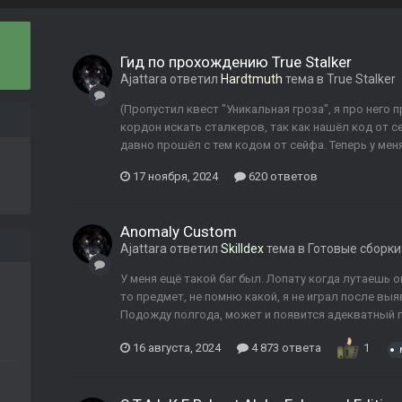
Гид по прохождению True Stalker
Ajattara
ответил
Hardtmuth
тема в
True Stalker
(Пропустил квест "Уникальная гроза", я про него 
кордон искать сталкеров, так как нашёл код от с
давно прошёл с тем кодом от сейфа. Теперь у меня
17 ноября, 2024
620 ответов
Anomaly Custom
Ajattara
ответил
Skilldex
тема в
Готовые сборки
У меня ещё такой баг был. Лопату когда лутаешь о
то предмет, не помню какой, я не играл после вы
Подожду полгода, может и появится адекватный па
16 августа, 2024
4 873 ответа
1