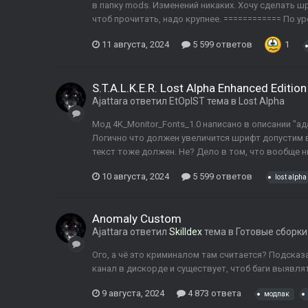
в папку mods. Изменений никаких. Хочу сделать ш
чтоб прочитать, надо крупнее. ============ По ур
11 августа, 2024
5 599 ответов
1
S.T.A.L.K.E.R. Lost Alpha Enhanced Edition
Ajattara
ответил
EtOpIST
тема в
Lost Alpha
Мод 4K_Monitor_Fonts_1.0 написано в описании "а
Логично что должен увеличится шрифт допустим 
текст тоже должен. Не? Дело в том, что вообще ни
10 августа, 2024
5 599 ответов
lost alpha
Anomaly Custom
Ajattara
ответил
Skilldex
тема в
Готовые сборки
Ого, а чё это криминалом там считается? Подсказ
канал в дискорде и существует, чтоб баги выявлять
9 августа, 2024
4 873 ответа
модпак