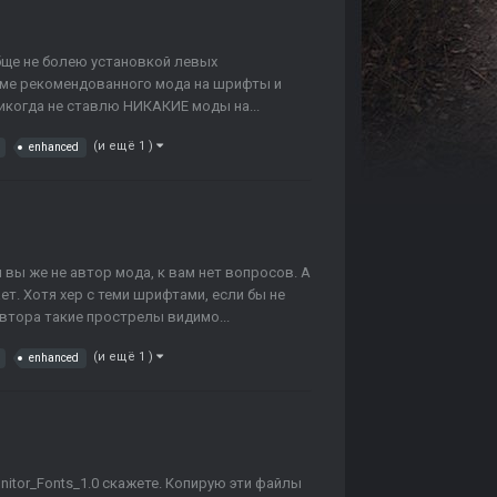
бще не болею установкой левых
ме рекомендованного мода на шрифты и
икогда не ставлю НИКАКИЕ моды на...
(и ещё 1 )
enhanced
 вы же не автор мода, к вам нет вопросов. А
ет. Хотя хер с теми шрифтами, если бы не
втора такие прострелы видимо...
(и ещё 1 )
enhanced
itor_Fonts_1.0 скажете. Копирую эти файлы