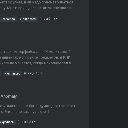
рифт крупнее, в 4К надо присматриваться
ону. Мне в принципе нравится сложность...
(и ещё 1 )
lost alpha
enhanced
даптация интерфейса для 4К мониторов".
в инвентаре описание предметов, в КПК
чего не меняется, когда я скопировал в...
(и ещё 1 )
enhanced
 Anomaly
ать выявленный баг. Я думал для того этот
. А вон оно как, ну ладно :)
(и ещё 2 )
expedition