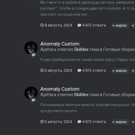
Вы там кто в группе в дискорде автора, напишите
рассвет". Чтобы в следующий патч попало. А то вд
смотрит он сюда или нет.
8 августа, 2024
4 873 ответа
модпак
Anomaly Custom
Ajattara
ответил
Skilldex
тема в
Готовые сборки
Я уже прибарахлился, какая новая игра:) Ладно по
6 августа, 2024
4 873 ответа
модпак
Anomaly Custom
Ajattara
ответил
Skilldex
тема в
Готовые сборки
Поломанные жёлтые квесты совсем нехорошо. Над
продолжить играть.
6 августа, 2024
4 873 ответа
модпак