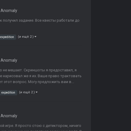
 Anomaly
ак получил задание. Все квесты работали до
(и ещё 2 )
expedition
 Anomaly
но не мешает. Скриншоты я предоставил, я
Не нарисовал же я их. Ваше право трактовать
ет этот вопрос. Могу предложить вам в...
(и ещё 2 )
expedition
 Anomaly
ой игре. Я просто стою с детектором, ничего