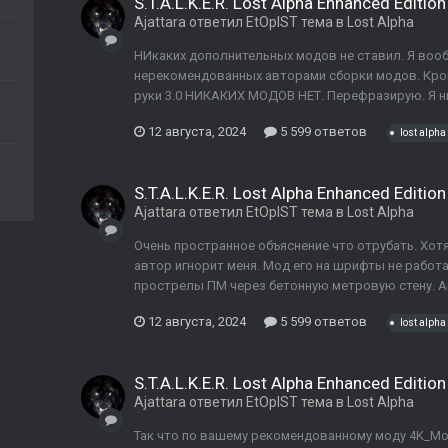
S.T.A.L.K.E.R. Lost Alpha Enhanced Edition
Ajattara
ответил
EtOpIST
тема в
Lost Alpha
НИкаких дополнительных модов не ставил. Я воо
нерекомендованных авторами сборки модов. Кро
руки 3.0 НИКАКИХ МОДОВ НЕТ. Перефразирую. Я н
12 августа, 2024
5 599 ответов
lost alpha
S.T.A.L.K.E.R. Lost Alpha Enhanced Edition
Ajattara
ответил
EtOpIST
тема в
Lost Alpha
Очень пространное объяснение что отрубать. Хотя
автор игнорит меня. Мод его на шрифты не работа
прострелы ПМ через бетонную метровую стену. А
12 августа, 2024
5 599 ответов
lost alpha
S.T.A.L.K.E.R. Lost Alpha Enhanced Edition
Ajattara
ответил
EtOpIST
тема в
Lost Alpha
Так что по вашему рекомендованному моду 4K_Mon