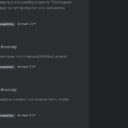
 ему про эту ошибку в квесте "Последний
руг он тут пропустит это, непонятно
(и ещё 2 )
expedition
 Anomaly
смотрим, что главный(Skilldex) скажет.
(и ещё 2 )
expedition
 Anomaly
еюсь и верю:) на скорый патч, чтобы
(и ещё 2 )
expedition