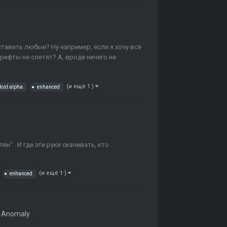
тавить любые? Ну например, если я хочу всё
шрифты не слетят? А, вроде ничего не
(и ещё 1 )
lost alpha
enhanced
н" . И где эти руки скачивать, кто
(и ещё 1 )
enhanced
 Anomaly