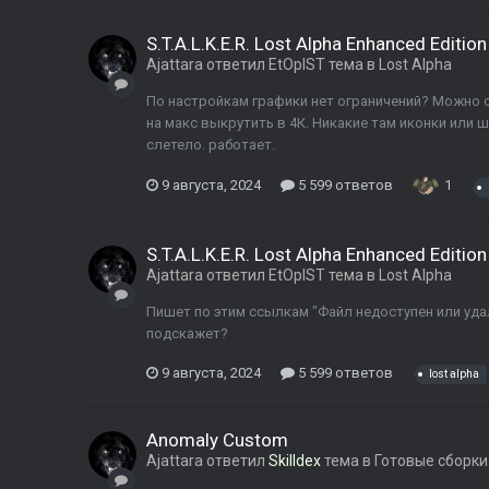
S.T.A.L.K.E.R. Lost Alpha Enhanced Edition
Ajattara
ответил
EtOpIST
тема в
Lost Alpha
По настройкам графики нет ограничений? Можно с
на макс выкрутить в 4К. Никакие там иконки или 
слетело. работает.
9 августа, 2024
5 599 ответов
1
S.T.A.L.K.E.R. Lost Alpha Enhanced Edition
Ajattara
ответил
EtOpIST
тема в
Lost Alpha
Пишет по этим ссылкам "Файл недоступен или удалё
подскажет?
9 августа, 2024
5 599 ответов
lost alpha
Anomaly Custom
Ajattara
ответил
Skilldex
тема в
Готовые сборки