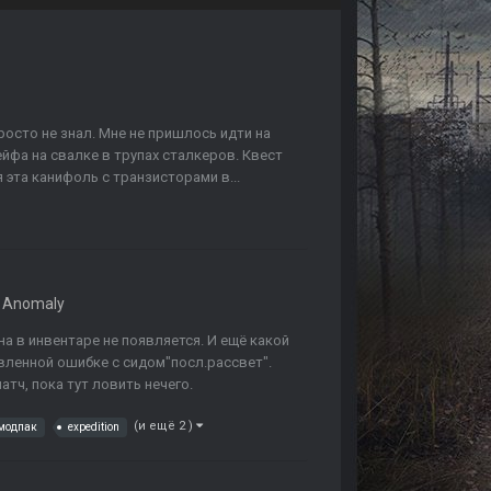
просто не знал. Мне не пришлось идти на
ейфа на свалке в трупах сталкеров. Квест
 эта канифоль с транзисторами в...
 Anomaly
на в инвентаре не появляется. И ещё какой
явленной ошибке с сидом"посл.рассвет".
тч, пока тут ловить нечего.
(и ещё 2 )
модпак
expedition