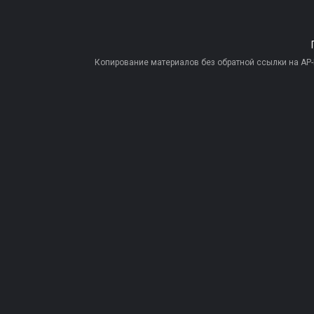
Копирование материалов без обратной ссылки на AP-PR