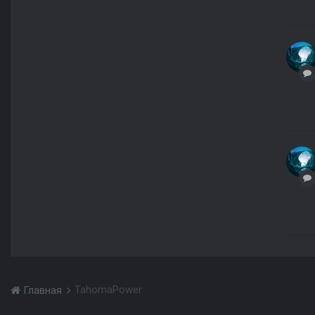
TahomaPower
Главная